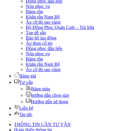
Đồng phục đầu bếp
Nón phục vụ
Băng rôn
Khăn rằn Nam Bộ
Áo cờ đỏ sao vàng
Bộ Đồng Phục Quán Cafe – Trà Sữa
Tạp dề sẵn
Bảo hộ lao động
Áo thun cổ trụ
Đồng phục đầu bếp
Nón phục vụ
Băng rôn
Khăn rằn Nam Bộ
Áo cờ đỏ sao vàng
Bảng giá
Tư vấn
Bảng màu
hướng dẫn chọn size
Hướng dẫn sử dụng
Liên hệ
Tin tức
THÔNG TIN CẦN TƯ VẤN
Hoàn thiện thông tin