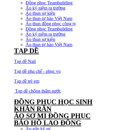
Đồng phục Teambuilding
Áo kỷ niệm ra trường
Áo thun sự kiện
Áo thun tự hào Việt Nam
Áo thun đồng phục công ty
Đồng phục Teambuilding
Áo kỷ niệm ra trường
Áo thun sự kiện
Áo thun tự hào Việt Nam
TẠP DỀ
Tạp dề Nail
Tạp dề pha chế - phục vụ
Tạp dề trẻ em
Tạp dề chống thấm nước
ĐỒNG PHỤC HỌC SINH
KHĂN RẰN
ÁO SƠ MI ĐỒNG PHỤC
BẢO HỘ LAO ĐỘNG
Áo gile kỹ sư