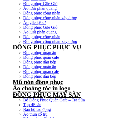
Đồng phục Gile Gió
Áo lưới phản quang
Đồng phục công nhân
Đồng phục công nhân xây dựng
Áo gile kỹ sư
Đồng phục Gile Gió
Áo lưới phản quang
Đồng phục công nhân
Đồng phục công nhân xây dựng
ĐỒNG PHỤC PHỤC VỤ
Đồng phục quán ăn
Đồng phục quán cafe
Đồng phục đầu bếp
Đồng phục quán ăn
Đồng phục quán cafe
Đồng phục đầu bếp
Mũ nón đồng phục
Áo choàng tóc in logo
ĐỒNG PHỤC MAY SẴN
Bộ Đồng Phục Quán Cafe – Trà Sữa
Tạp dề sẵn
Bảo hộ lao động
Áo thun cổ trụ