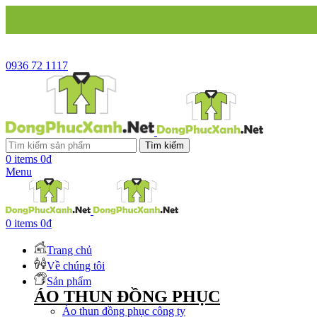
0936 72 1117
Tìm kiếm
0
items
0
₫
Menu
0
items
0
₫
Trang chủ
Về chúng tôi
Sản phẩm
ÁO THUN ĐỒNG PHỤC
Áo thun đồng phục công ty