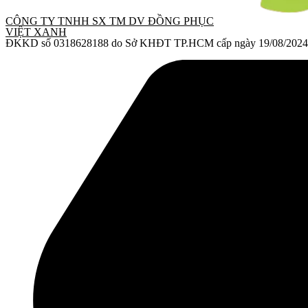
CÔNG TY TNHH SX TM DV ĐỒNG PHỤC
VIỆT XANH
ĐKKD số 0318628188 do Sở KHĐT TP.HCM cấp ngày 19/08/2024