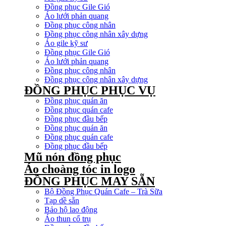
Đồng phục Gile Gió
Áo lưới phản quang
Đồng phục công nhân
Đồng phục công nhân xây dựng
Áo gile kỹ sư
Đồng phục Gile Gió
Áo lưới phản quang
Đồng phục công nhân
Đồng phục công nhân xây dựng
ĐỒNG PHỤC PHỤC VỤ
Đồng phục quán ăn
Đồng phục quán cafe
Đồng phục đầu bếp
Đồng phục quán ăn
Đồng phục quán cafe
Đồng phục đầu bếp
Mũ nón đồng phục
Áo choàng tóc in logo
ĐỒNG PHỤC MAY SẴN
Bộ Đồng Phục Quán Cafe – Trà Sữa
Tạp dề sẵn
Bảo hộ lao động
Áo thun cổ trụ