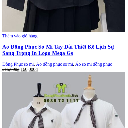
Thêm vào giỏ hàng
Áo Đồng Phục Sơ Mi Tay Dài Thiết Kế Lịch Sự
Sang Trọng In Logo Mega Gs
Đồng Phục sơ mi
,
Áo đồng phục sơ mi
,
Áo sơ mi đồng phục
215,000
₫
160,000
₫