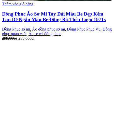
Thêm vào giỏ hàng
Đồng Phục Áo Sơ Mi Tay Dài Màu Be Đẹp Kèm
Tạp Dề Ngắn Màu Be Đồng Bộ Thêu Logo 1971s
Đồng Phục sơ mi
,
Áo đồng phục sơ mi
,
Đồng Phục Phục Vụ
,
Đồng
phục quán cafe
,
Áo sơ mi đồng phục
299,000
₫
285,000
₫