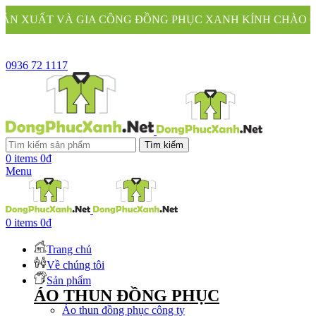
G ĐỒNG PHỤC XANH KÍNH CHÀO QUÝ KHÁCH
0936 72 1117
Tìm kiếm
0
items
0
₫
Menu
0
items
0
₫
Trang chủ
Về chúng tôi
Sản phẩm
ÁO THUN ĐỒNG PHỤC
Áo thun đồng phục công ty