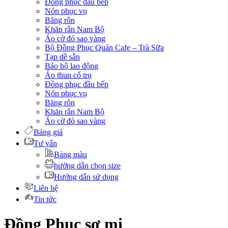
Đồng phục đầu bếp
Nón phục vụ
Băng rôn
Khăn rằn Nam Bộ
Áo cờ đỏ sao vàng
Bộ Đồng Phục Quán Cafe – Trà Sữa
Tạp dề sẵn
Bảo hộ lao động
Áo thun cổ trụ
Đồng phục đầu bếp
Nón phục vụ
Băng rôn
Khăn rằn Nam Bộ
Áo cờ đỏ sao vàng
Bảng giá
Tư vấn
Bảng màu
hướng dẫn chọn size
Hướng dẫn sử dụng
Liên hệ
Tin tức
Đồng Phục sơ mi