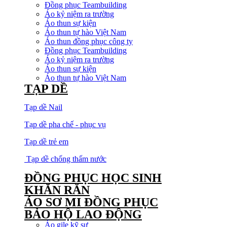
Đồng phục Teambuilding
Áo kỷ niệm ra trường
Áo thun sự kiện
Áo thun tự hào Việt Nam
Áo thun đồng phục công ty
Đồng phục Teambuilding
Áo kỷ niệm ra trường
Áo thun sự kiện
Áo thun tự hào Việt Nam
TẠP DỀ
Tạp dề Nail
Tạp dề pha chế - phục vụ
Tạp dề trẻ em
Tạp dề chống thấm nước
ĐỒNG PHỤC HỌC SINH
KHĂN RẰN
ÁO SƠ MI ĐỒNG PHỤC
BẢO HỘ LAO ĐỘNG
Áo gile kỹ sư