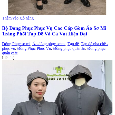
Thêm vào giỏ hàng
Bộ Đồng Phục Phục Vụ Cao Cấp Gồm Áo Sơ Mi
Trắng Phối Tạp Dề Và Cà Vạt Hiện Đại
Đồng Phục sơ mi
,
Áo đồng phục sơ mi
,
Tạp dề
,
Tạp dề pha chế -
phục vụ
,
Đồng Phục Phục Vụ
,
Đồng phục quán ăn
,
Đồng phục
quán cafe
Liên hệ