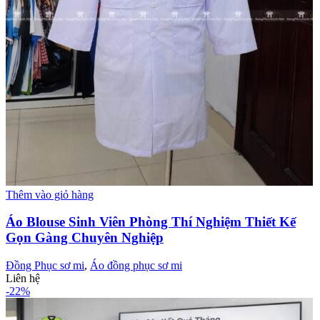
Thêm vào giỏ hàng
Áo Blouse Sinh Viên Phòng Thí Nghiệm Thiết Kế
Gọn Gàng Chuyên Nghiệp
Đồng Phục sơ mi
,
Áo đồng phục sơ mi
Liên hệ
-22%