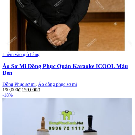
Thêm vào giỏ hàng
Áo Sơ Mi Đồng Phục Quán Karaoke ICOOL Màu
Đen
Đồng Phục sơ mi
,
Áo đồng phục sơ mi
190,000
₫
159,000
₫
-18%