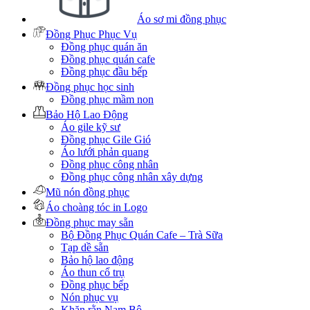
Áo sơ mi đồng phục
Đồng Phục Phục Vụ
Đồng phục quán ăn
Đồng phục quán cafe
Đồng phục đầu bếp
Đồng phục học sinh
Đồng phục mầm non
Bảo Hộ Lao Động
Áo gile kỹ sư
Đồng phục Gile Gió
Áo lưới phản quang
Đồng phục công nhân
Đồng phục công nhân xây dựng
Mũ nón đồng phục
Áo choàng tóc in Logo
Đồng phục may sẵn
Bộ Đồng Phục Quán Cafe – Trà Sữa
Tạp dề sẵn
Bảo hộ lao động
Áo thun cổ trụ
Đồng phục bếp
Nón phục vụ
Khăn rằn Nam Bộ