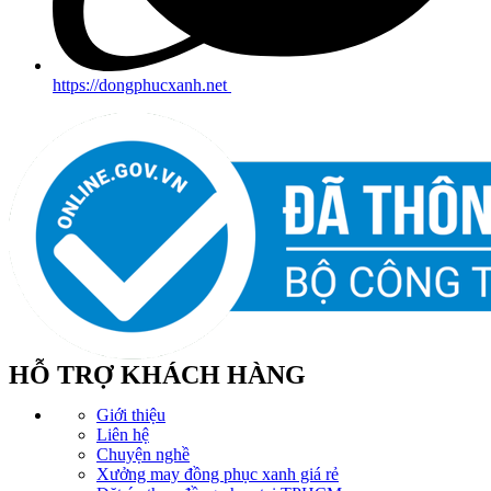
https://dongphucxanh.net
HỖ TRỢ KHÁCH HÀNG
Giới thiệu
Liên hệ
Chuyện nghề
Xưởng may đồng phục xanh giá rẻ