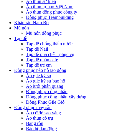
Áo thun sự kiện
Áo thun tự hào Việt Nam
Áo thun đồng phục công ty
Đồng phục Teambuilding
Khăn rằn Nam Bộ
Mũ nón
Mũ nón đồng phục
Tạp dề
Tạp dề chống thấm nước
Tạp dề Nail
Tạp dề pha chế – phục vụ
Tạp dề quán cafe
Tạp dề trẻ em
Đồng phục bảo hộ lao động
Áo gile kỹ sư
Áo gile kỹ sư bảo hộ
Áo lưới phản quang
Đồng phục công nhân
Đồng phục công nhân xây dựng
Đồng Phục Gile Gió
Đồng phục may sẵn
Áo cờ đỏ sao vàng
Áo thun cổ trụ
Băng rôn
Bảo hộ lao động