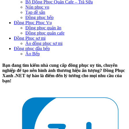
Bộ Đồng Phục Quán Cafe – Trà Sữa
Nón phục vụ
Tạp dề sẵn
Đồng phục bếp
Đồng Phục Phục Vụ
Đồng phục quán ăn
Đồng phục quán cafe
Đồng Phục sơ mi
Áo đồng phục sơ mi
Đồng phục đầu bếp
Áo Bếp
Bạn đang tìm kiếm nhà cung cấp đồng phục uy tín, chuyên
nghiệp để tạo nên hình ảnh thương hiệu ấn tượng? Đồng Phục
Xanh .NET tự hào là điểm đến lý tưởng cho mọi nhu cầu của
bạn!