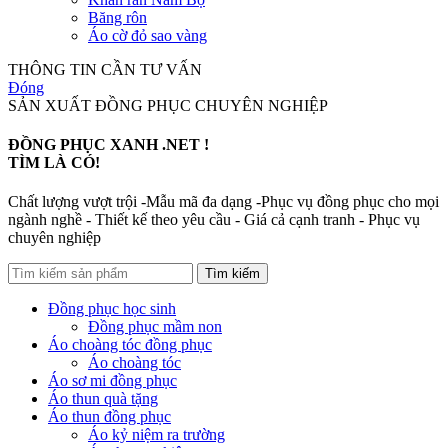
Băng rôn
Áo cờ đỏ sao vàng
THÔNG TIN CẦN TƯ VẤN
Đóng
SẢN XUẤT ĐỒNG PHỤC CHUYÊN NGHIỆP
ĐỒNG PHỤC XANH .NET !
TÌM LÀ CÓ!
Chất lượng vượt trội -Mẫu mã đa dạng -Phục vụ đồng phục cho mọi
ngành nghề - Thiết kế theo yêu cầu - Giá cả cạnh tranh - Phục vụ
chuyên nghiệp
Tìm kiếm
Đồng phục học sinh
Đồng phục mầm non
Áo choàng tóc đồng phục
Áo choàng tóc
Áo sơ mi đồng phục
Áo thun quà tặng
Áo thun đồng phục
Áo kỷ niệm ra trường