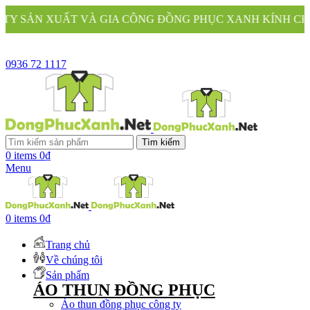
 XUẤT VÀ GIA CÔNG ĐỒNG PHỤC XANH KÍNH CHÀO QU
0936 72 1117
Tìm kiếm
0
items
0
₫
Menu
0
items
0
₫
Trang chủ
Về chúng tôi
Sản phẩm
ÁO THUN ĐỒNG PHỤC
Áo thun đồng phục công ty