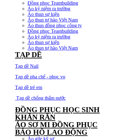
Đồng phục Teambuilding
Áo kỷ niệm ra trường
Áo thun sự kiện
Áo thun tự hào Việt Nam
Áo thun đồng phục công ty
Đồng phục Teambuilding
Áo kỷ niệm ra trường
Áo thun sự kiện
Áo thun tự hào Việt Nam
TẠP DỀ
Tạp dề Nail
Tạp dề pha chế - phục vụ
Tạp dề trẻ em
Tạp dề chống thấm nước
ĐỒNG PHỤC HỌC SINH
KHĂN RẰN
ÁO SƠ MI ĐỒNG PHỤC
BẢO HỘ LAO ĐỘNG
Áo gile kỹ sư