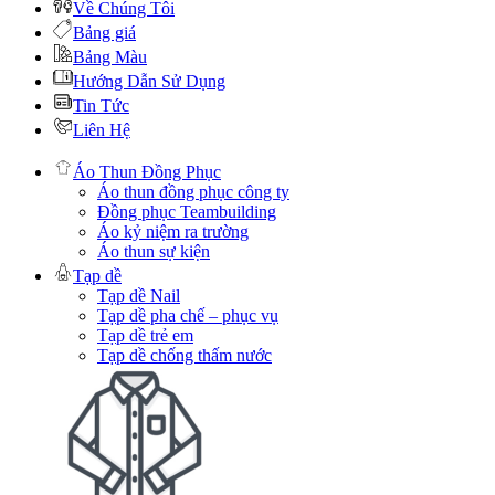
Về Chúng Tôi
Bảng giá
Bảng Màu
Hướng Dẫn Sử Dụng
Tin Tức
Liên Hệ
Áo Thun Đồng Phục
Áo thun đồng phục công ty
Đồng phục Teambuilding
Áo kỷ niệm ra trường
Áo thun sự kiện
Tạp dề
Tạp dề Nail
Tạp dề pha chế – phục vụ
Tạp dề trẻ em
Tạp dề chống thấm nước