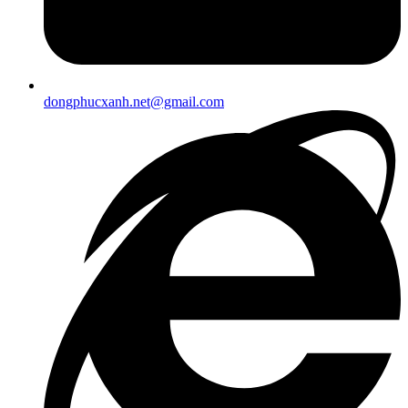
dongphucxanh.net@gmail.com