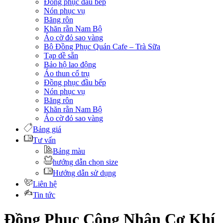
Đồng phục đầu bếp
Nón phục vụ
Băng rôn
Khăn rằn Nam Bộ
Áo cờ đỏ sao vàng
Bộ Đồng Phục Quán Cafe – Trà Sữa
Tạp dề sẵn
Bảo hộ lao động
Áo thun cổ trụ
Đồng phục đầu bếp
Nón phục vụ
Băng rôn
Khăn rằn Nam Bộ
Áo cờ đỏ sao vàng
Bảng giá
Tư vấn
Bảng màu
hướng dẫn chọn size
Hướng dẫn sử dụng
Liên hệ
Tin tức
Đồng Phục Công Nhân Cơ Khí