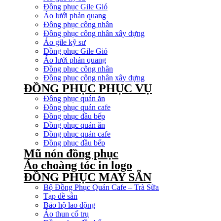
Đồng phục Gile Gió
Áo lưới phản quang
Đồng phục công nhân
Đồng phục công nhân xây dựng
Áo gile kỹ sư
Đồng phục Gile Gió
Áo lưới phản quang
Đồng phục công nhân
Đồng phục công nhân xây dựng
ĐỒNG PHỤC PHỤC VỤ
Đồng phục quán ăn
Đồng phục quán cafe
Đồng phục đầu bếp
Đồng phục quán ăn
Đồng phục quán cafe
Đồng phục đầu bếp
Mũ nón đồng phục
Áo choàng tóc in logo
ĐỒNG PHỤC MAY SẴN
Bộ Đồng Phục Quán Cafe – Trà Sữa
Tạp dề sẵn
Bảo hộ lao động
Áo thun cổ trụ