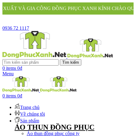
ÔNG ĐỒNG PHỤC XANH KÍNH CHÀO QUÝ KHÁCH
0936 72 1117
Tìm kiếm
0
items
0
₫
Menu
0
items
0
₫
Trang chủ
Về chúng tôi
Sản phẩm
ÁO THUN ĐỒNG PHỤC
Áo thun đồng phục công ty