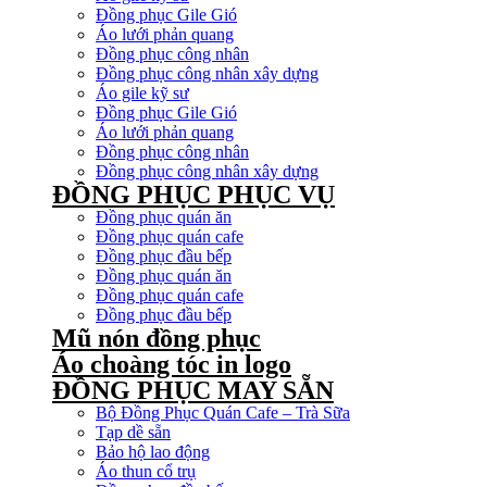
Đồng phục Gile Gió
Áo lưới phản quang
Đồng phục công nhân
Đồng phục công nhân xây dựng
Áo gile kỹ sư
Đồng phục Gile Gió
Áo lưới phản quang
Đồng phục công nhân
Đồng phục công nhân xây dựng
ĐỒNG PHỤC PHỤC VỤ
Đồng phục quán ăn
Đồng phục quán cafe
Đồng phục đầu bếp
Đồng phục quán ăn
Đồng phục quán cafe
Đồng phục đầu bếp
Mũ nón đồng phục
Áo choàng tóc in logo
ĐỒNG PHỤC MAY SẴN
Bộ Đồng Phục Quán Cafe – Trà Sữa
Tạp dề sẵn
Bảo hộ lao động
Áo thun cổ trụ