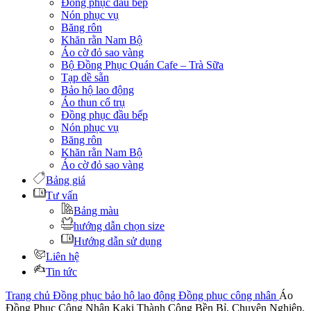
Đồng phục đầu bếp
Nón phục vụ
Băng rôn
Khăn rằn Nam Bộ
Áo cờ đỏ sao vàng
Bộ Đồng Phục Quán Cafe – Trà Sữa
Tạp dề sẵn
Bảo hộ lao động
Áo thun cổ trụ
Đồng phục đầu bếp
Nón phục vụ
Băng rôn
Khăn rằn Nam Bộ
Áo cờ đỏ sao vàng
Bảng giá
Tư vấn
Bảng màu
hướng dẫn chọn size
Hướng dẫn sử dụng
Liên hệ
Tin tức
Trang chủ
Đồng phục bảo hộ lao động
Đồng phục công nhân
Áo
Đồng Phục Công Nhân Kaki Thành Công Bền Bỉ, Chuyên Nghiệp,