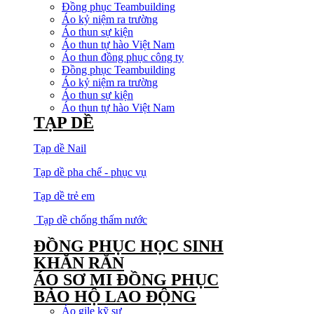
Đồng phục Teambuilding
Áo kỷ niệm ra trường
Áo thun sự kiện
Áo thun tự hào Việt Nam
Áo thun đồng phục công ty
Đồng phục Teambuilding
Áo kỷ niệm ra trường
Áo thun sự kiện
Áo thun tự hào Việt Nam
TẠP DỀ
Tạp dề Nail
Tạp dề pha chế - phục vụ
Tạp dề trẻ em
Tạp dề chống thấm nước
ĐỒNG PHỤC HỌC SINH
KHĂN RẰN
ÁO SƠ MI ĐỒNG PHỤC
BẢO HỘ LAO ĐỘNG
Áo gile kỹ sư