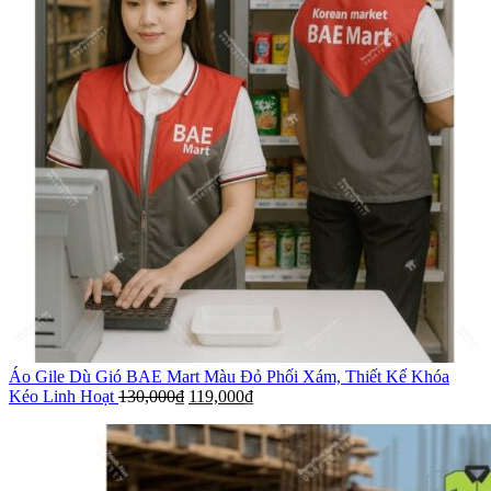
Áo Gile Dù Gió BAE Mart Màu Đỏ Phối Xám, Thiết Kế Khóa
Kéo Linh Hoạt
130,000
₫
119,000
₫