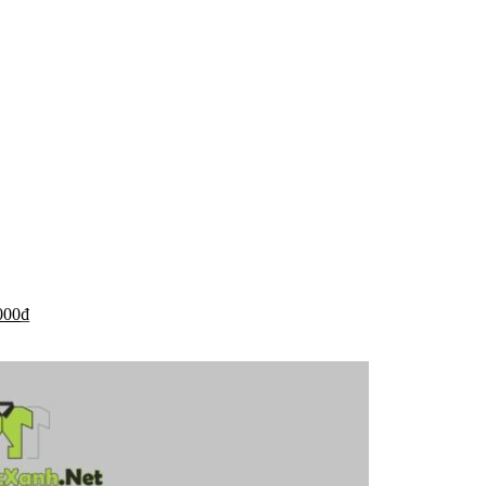
000
₫