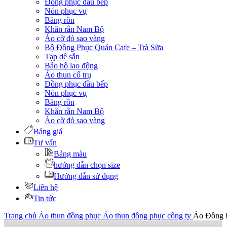
Đồng phục đầu bếp
Nón phục vụ
Băng rôn
Khăn rằn Nam Bộ
Áo cờ đỏ sao vàng
Bộ Đồng Phục Quán Cafe – Trà Sữa
Tạp dề sẵn
Bảo hộ lao động
Áo thun cổ trụ
Đồng phục đầu bếp
Nón phục vụ
Băng rôn
Khăn rằn Nam Bộ
Áo cờ đỏ sao vàng
Bảng giá
Tư vấn
Bảng màu
hướng dẫn chọn size
Hướng dẫn sử dụng
Liên hệ
Tin tức
Trang chủ
Áo thun đồng phục
Áo thun đồng phục công ty
Áo Đồng P