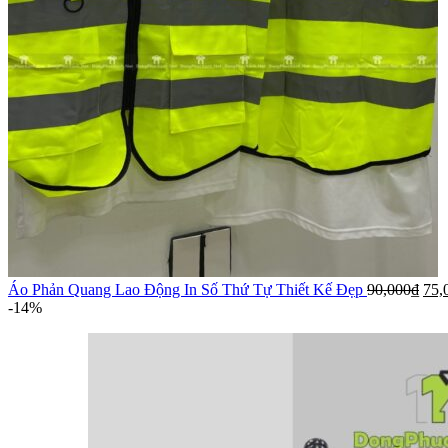
Áo Phản Quang Lao Động In Số Thứ Tự Thiết Kế Đẹp
90,000
₫
75,
-14%