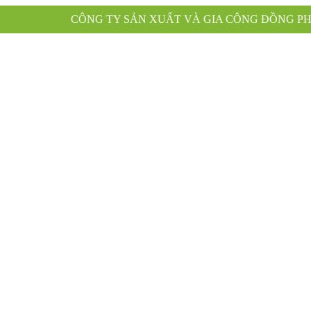
G TY SẢN XUẤT VÀ GIA CÔNG ĐỒNG PHỤC XANH KÍNH 