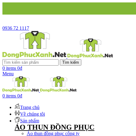
CÔN
0936 72 1117
Tìm kiếm
0
items
0
₫
Menu
0
items
0
₫
Trang chủ
Về chúng tôi
Sản phẩm
ÁO THUN ĐỒNG PHỤC
Áo thun đồng phục công ty