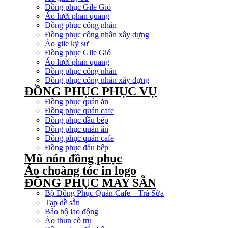
Đồng phục Gile Gió
Áo lưới phản quang
Đồng phục công nhân
Đồng phục công nhân xây dựng
Áo gile kỹ sư
Đồng phục Gile Gió
Áo lưới phản quang
Đồng phục công nhân
Đồng phục công nhân xây dựng
ĐỒNG PHỤC PHỤC VỤ
Đồng phục quán ăn
Đồng phục quán cafe
Đồng phục đầu bếp
Đồng phục quán ăn
Đồng phục quán cafe
Đồng phục đầu bếp
Mũ nón đồng phục
Áo choàng tóc in logo
ĐỒNG PHỤC MAY SẴN
Bộ Đồng Phục Quán Cafe – Trà Sữa
Tạp dề sẵn
Bảo hộ lao động
Áo thun cổ trụ