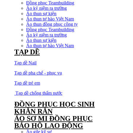
Đồng phục Teambuilding
Áo kỷ niệm ra trường
Áo thun sự kiện
Áo thun tự hào Việt Nam
Áo thun đồng phục công ty
Đồng phục Teambuilding
Áo kỷ niệm ra trường
Áo thun sự kiện
Áo thun tự hào Việt Nam
TẠP DỀ
Tạp dề Nail
Tạp dề pha chế - phục vụ
Tạp dề trẻ em
Tạp dề chống thấm nước
ĐỒNG PHỤC HỌC SINH
KHĂN RẰN
ÁO SƠ MI ĐỒNG PHỤC
BẢO HỘ LAO ĐỘNG
Áo gile kỹ sư