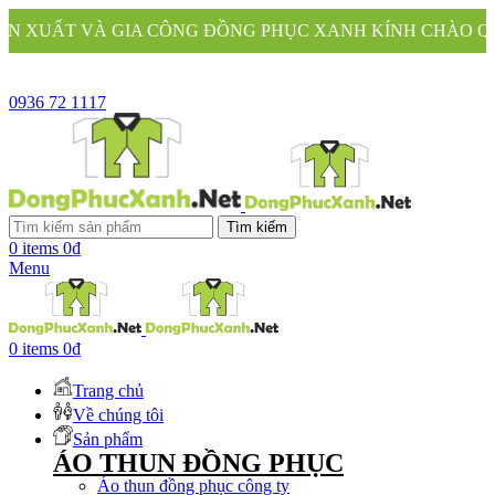
A CÔNG ĐỒNG PHỤC XANH KÍNH CHÀO QUÝ KHÁCH
0936 72 1117
Tìm kiếm
0
items
0
₫
Menu
0
items
0
₫
Trang chủ
Về chúng tôi
Sản phẩm
ÁO THUN ĐỒNG PHỤC
Áo thun đồng phục công ty