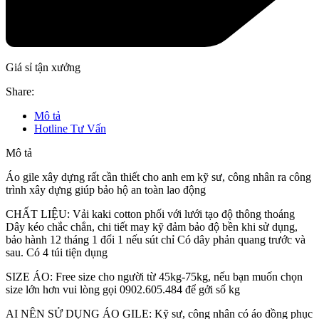
Giá sỉ tận xưởng
Share:
Mô tả
Hotline Tư Vấn
Mô tả
Áo gile xây dựng rất cần thiết cho anh em kỹ sư, công nhân ra công
trình xây dựng giúp bảo hộ an toàn lao động
CHẤT LIỆU: Vải kaki cotton phối với lưới tạo độ thông thoáng
Dây kéo chắc chắn, chi tiết may kỹ đảm bảo độ bền khi sử dụng,
bảo hành 12 tháng 1 đổi 1 nếu sút chỉ Có dây phản quang trước và
sau. Có 4 túi tiện dụng
SIZE ÁO: Free size cho người từ 45kg-75kg, nếu bạn muốn chọn
size lớn hơn vui lòng gọi 0902.605.484 để gởi số kg
AI NÊN SỬ DỤNG ÁO GILE: Kỹ sư, công nhân có áo đồng phục