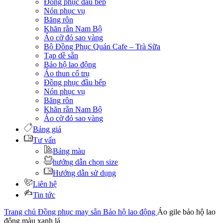
Đồng phục đầu bếp
Nón phục vụ
Băng rôn
Khăn rằn Nam Bộ
Áo cờ đỏ sao vàng
Bộ Đồng Phục Quán Cafe – Trà Sữa
Tạp dề sẵn
Bảo hộ lao động
Áo thun cổ trụ
Đồng phục đầu bếp
Nón phục vụ
Băng rôn
Khăn rằn Nam Bộ
Áo cờ đỏ sao vàng
Bảng giá
Tư vấn
Bảng màu
hướng dẫn chọn size
Hướng dẫn sử dụng
Liên hệ
Tin tức
Trang chủ
Đồng phục may sẵn
Bảo hộ lao động
Áo gile bảo hộ lao
động màu xanh lá