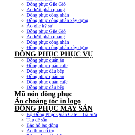
Đồng phục Gile Gió
Áo lưới phản quang
Đồng phục công nhân
Đồng phục công nhân xây dựng
Áo gile kỹ sư
Đồng phục Gile Gió
Áo lưới phản quang
Đồng phục công nhân
Đồng phục công nhân xây dựng
ĐỒNG PHỤC PHỤC VỤ
Đồng phục quán ăn
Đồng phục quán cafe
Đồng phục đầu bếp
Đồng phục quán ăn
Đồng phục quán cafe
Đồng phục đầu bếp
Mũ nón đồng phục
Áo choàng tóc in logo
ĐỒNG PHỤC MAY SẴN
Bộ Đồng Phục Quán Cafe – Trà Sữa
Tạp dề sẵn
Bảo hộ lao động
Áo thun cổ trụ