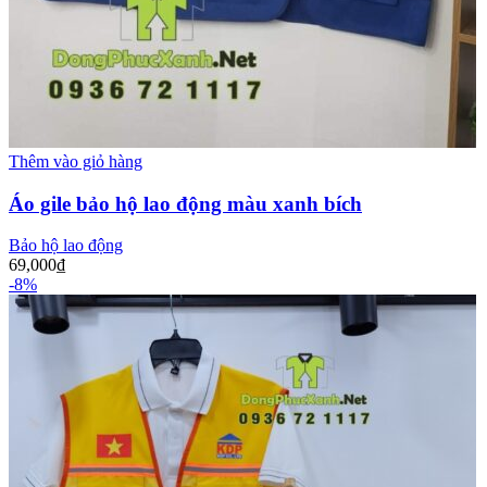
Thêm vào giỏ hàng
Áo gile bảo hộ lao động màu xanh bích
Bảo hộ lao động
69,000
₫
-8%