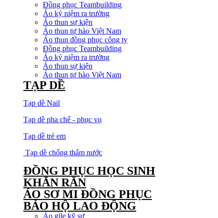
Đồng phục Teambuilding
Áo kỷ niệm ra trường
Áo thun sự kiện
Áo thun tự hào Việt Nam
Áo thun đồng phục công ty
Đồng phục Teambuilding
Áo kỷ niệm ra trường
Áo thun sự kiện
Áo thun tự hào Việt Nam
TẠP DỀ
Tạp dề Nail
Tạp dề pha chế - phục vụ
Tạp dề trẻ em
Tạp dề chống thấm nước
ĐỒNG PHỤC HỌC SINH
KHĂN RẰN
ÁO SƠ MI ĐỒNG PHỤC
BẢO HỘ LAO ĐỘNG
Áo gile kỹ sư