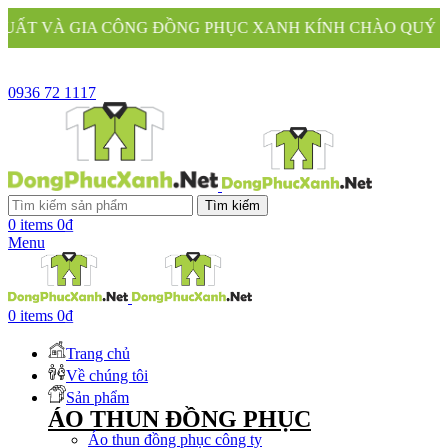
G ĐỒNG PHỤC XANH KÍNH CHÀO QUÝ KHÁCH
0936 72 1117
Tìm kiếm
0
items
0
₫
Menu
0
items
0
₫
Trang chủ
Về chúng tôi
Sản phẩm
ÁO THUN ĐỒNG PHỤC
Áo thun đồng phục công ty