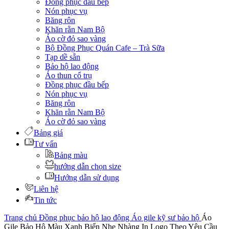
Đồng phục đầu bếp
Nón phục vụ
Băng rôn
Khăn rằn Nam Bộ
Áo cờ đỏ sao vàng
Bộ Đồng Phục Quán Cafe – Trà Sữa
Tạp dề sẵn
Bảo hộ lao động
Áo thun cổ trụ
Đồng phục đầu bếp
Nón phục vụ
Băng rôn
Khăn rằn Nam Bộ
Áo cờ đỏ sao vàng
Bảng giá
Tư vấn
Bảng màu
hướng dẫn chọn size
Hướng dẫn sử dụng
Liên hệ
Tin tức
Trang chủ
Đồng phục bảo hộ lao động
Áo gile kỹ sư bảo hộ
Áo
Gile Bảo Hộ Màu Xanh Biển Nhẹ Nhàng In Logo Theo Yêu Cầu