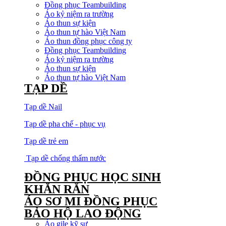
Đồng phục Teambuilding
Áo kỷ niệm ra trường
Áo thun sự kiện
Áo thun tự hào Việt Nam
Áo thun đồng phục công ty
Đồng phục Teambuilding
Áo kỷ niệm ra trường
Áo thun sự kiện
Áo thun tự hào Việt Nam
TẠP DỀ
Tạp dề Nail
Tạp dề pha chế - phục vụ
Tạp dề trẻ em
Tạp dề chống thấm nước
ĐỒNG PHỤC HỌC SINH
KHĂN RẰN
ÁO SƠ MI ĐỒNG PHỤC
BẢO HỘ LAO ĐỘNG
Áo gile kỹ sư