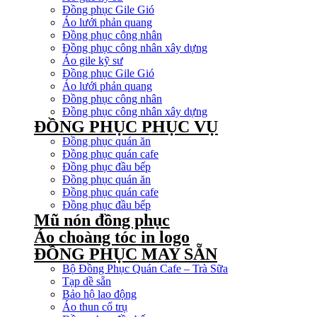
Đồng phục Gile Gió
Áo lưới phản quang
Đồng phục công nhân
Đồng phục công nhân xây dựng
Áo gile kỹ sư
Đồng phục Gile Gió
Áo lưới phản quang
Đồng phục công nhân
Đồng phục công nhân xây dựng
ĐỒNG PHỤC PHỤC VỤ
Đồng phục quán ăn
Đồng phục quán cafe
Đồng phục đầu bếp
Đồng phục quán ăn
Đồng phục quán cafe
Đồng phục đầu bếp
Mũ nón đồng phục
Áo choàng tóc in logo
ĐỒNG PHỤC MAY SẴN
Bộ Đồng Phục Quán Cafe – Trà Sữa
Tạp dề sẵn
Bảo hộ lao động
Áo thun cổ trụ