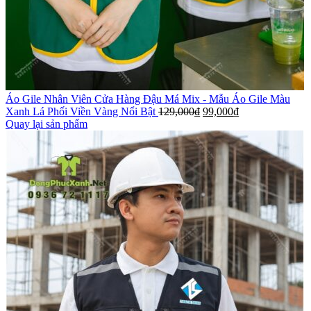
Áo Gile Nhân Viên Cửa Hàng Đậu Má Mix - Mẫu Áo Gile Màu
Xanh Lá Phối Viền Vàng Nổi Bật
129,000
₫
99,000
₫
Quay lại sản phẩm