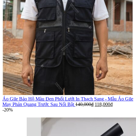
Áo Gile Bảo Hộ Màu Đen Phối Lưới In Thạch Sang - Mẫu Áo Gile
May Phản Quang Trước Sau Nổi Bật
140,000
₫
118,000
₫
-20%