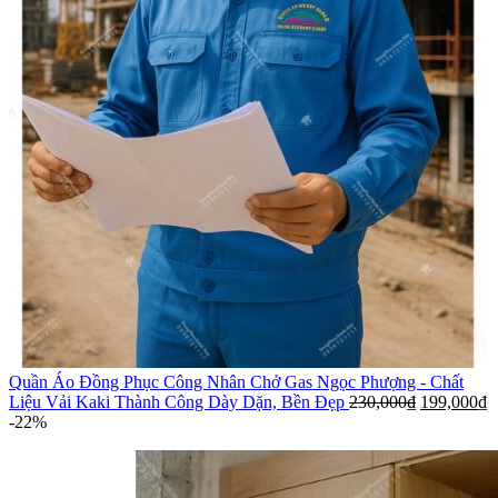
Quần Áo Đồng Phục Công Nhân Chở Gas Ngọc Phượng - Chất
Liệu Vải Kaki Thành Công Dày Dặn, Bền Đẹp
230,000
₫
199,000
₫
-22%