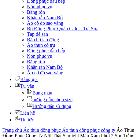
Đồng phục đầu bếp
Nón phục vụ
Băng rôn
Khăn rằn Nam Bộ
Áo cờ đỏ sao vàng
Bộ Đồng Phục Quán Cafe – Trà Sữa
Tạp dề sẵn
Bảo hộ lao động
Áo thun cổ trụ
Đồng phục đầu bếp
Nón phục vụ
Băng rôn
Khăn rằn Nam Bộ
Áo cờ đỏ sao vàng
Bảng giá
Tư vấn
Bảng màu
hướng dẫn chọn size
Hướng dẫn sử dụng
Liên hệ
Tin tức
Trang chủ
Áo thun đồng phục
Áo thun đồng phục công ty
Áo Thun
Đồng Phục Công Ty Nội Thất Starlight Màu Xám Phối 2 Sọc Trắng