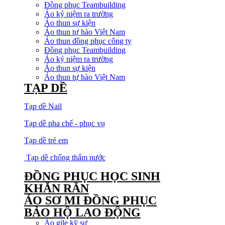
Đồng phục Teambuilding
Áo kỷ niệm ra trường
Áo thun sự kiện
Áo thun tự hào Việt Nam
Áo thun đồng phục công ty
Đồng phục Teambuilding
Áo kỷ niệm ra trường
Áo thun sự kiện
Áo thun tự hào Việt Nam
TẠP DỀ
Tạp dề Nail
Tạp dề pha chế - phục vụ
Tạp dề trẻ em
Tạp dề chống thấm nước
ĐỒNG PHỤC HỌC SINH
KHĂN RẰN
ÁO SƠ MI ĐỒNG PHỤC
BẢO HỘ LAO ĐỘNG
Áo gile kỹ sư