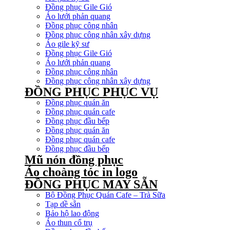
Đồng phục Gile Gió
Áo lưới phản quang
Đồng phục công nhân
Đồng phục công nhân xây dựng
Áo gile kỹ sư
Đồng phục Gile Gió
Áo lưới phản quang
Đồng phục công nhân
Đồng phục công nhân xây dựng
ĐỒNG PHỤC PHỤC VỤ
Đồng phục quán ăn
Đồng phục quán cafe
Đồng phục đầu bếp
Đồng phục quán ăn
Đồng phục quán cafe
Đồng phục đầu bếp
Mũ nón đồng phục
Áo choàng tóc in logo
ĐỒNG PHỤC MAY SẴN
Bộ Đồng Phục Quán Cafe – Trà Sữa
Tạp dề sẵn
Bảo hộ lao động
Áo thun cổ trụ