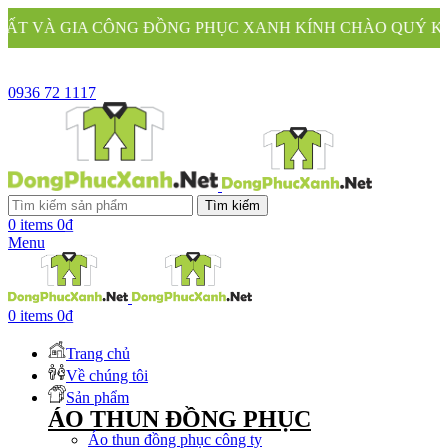
 ĐỒNG PHỤC XANH KÍNH CHÀO QUÝ KHÁCH
0936 72 1117
Tìm kiếm
0
items
0
₫
Menu
0
items
0
₫
Trang chủ
Về chúng tôi
Sản phẩm
ÁO THUN ĐỒNG PHỤC
Áo thun đồng phục công ty