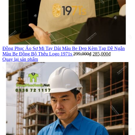
Đồng Phục Áo Sơ Mi Tay Dài Màu Be Đẹp Kèm Tạp Dề Ngắn
Màu Be Đồng Bộ Thêu Logo 1971s
299,000
₫
285,000
₫
Quay lại sản phẩm