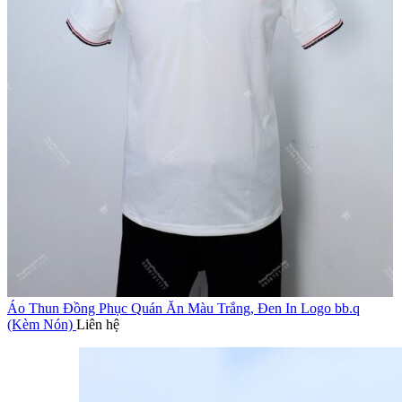
Áo Thun Đồng Phục Quán Ăn Màu Trắng, Đen In Logo bb.q
(Kèm Nón)
Liên hệ