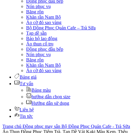
Đồng phục đầu bếp
Nón phục vụ
Băng rôn
Khăn rằn Nam Bộ
Áo cờ đỏ sao vàng
Bộ Đồng Phục Quán Cafe – Trà Sữa
Tạp dề sẵn
Bảo hộ lao động
Áo thun cổ trụ
Đồng phục đầu bếp
Nón phục vụ
Băng rôn
Khăn rằn Nam Bộ
Áo cờ đỏ sao vàng
Bảng giá
Tư vấn
Bảng màu
hướng dẫn chọn size
Hướng dẫn sử dụng
Liên hệ
Tin tức
Trang chủ
Đồng phục may sẵn
Bộ Đồng Phục Quán Cafe - Trà Sữa
Áo Thun Đồng Phục Tiệm Trà, Tạp Dề Vải Kaki Màu Kem, Thêu