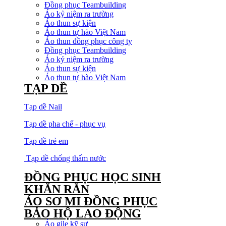
Đồng phục Teambuilding
Áo kỷ niệm ra trường
Áo thun sự kiện
Áo thun tự hào Việt Nam
Áo thun đồng phục công ty
Đồng phục Teambuilding
Áo kỷ niệm ra trường
Áo thun sự kiện
Áo thun tự hào Việt Nam
TẠP DỀ
Tạp dề Nail
Tạp dề pha chế - phục vụ
Tạp dề trẻ em
Tạp dề chống thấm nước
ĐỒNG PHỤC HỌC SINH
KHĂN RẰN
ÁO SƠ MI ĐỒNG PHỤC
BẢO HỘ LAO ĐỘNG
Áo gile kỹ sư