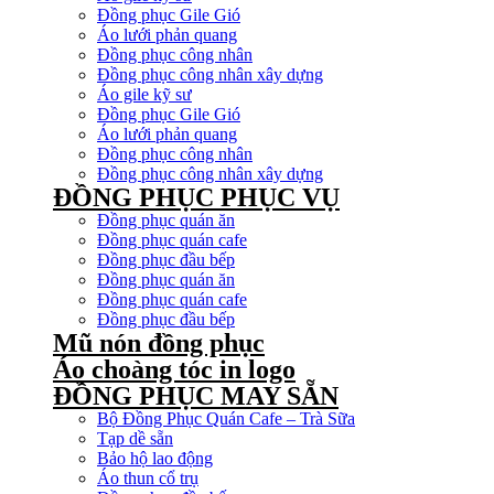
Đồng phục Gile Gió
Áo lưới phản quang
Đồng phục công nhân
Đồng phục công nhân xây dựng
Áo gile kỹ sư
Đồng phục Gile Gió
Áo lưới phản quang
Đồng phục công nhân
Đồng phục công nhân xây dựng
ĐỒNG PHỤC PHỤC VỤ
Đồng phục quán ăn
Đồng phục quán cafe
Đồng phục đầu bếp
Đồng phục quán ăn
Đồng phục quán cafe
Đồng phục đầu bếp
Mũ nón đồng phục
Áo choàng tóc in logo
ĐỒNG PHỤC MAY SẴN
Bộ Đồng Phục Quán Cafe – Trà Sữa
Tạp dề sẵn
Bảo hộ lao động
Áo thun cổ trụ