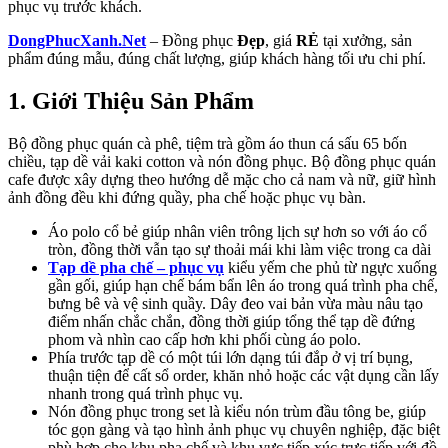
phục vụ trước khách.
DongPhucXanh.Net
– Đồng phục
Đẹp
, giá
RẺ
tại xưởng, sản
phẩm đúng mẫu, đúng chất lượng, giúp khách hàng tối ưu chi phí.
1. Giới Thiệu Sản Phẩm
Bộ đồng phục quán cà phê, tiệm trà gồm áo thun cá sấu 65 bốn
chiều, tạp dề vải kaki cotton và nón đồng phục. Bộ đồng phục quán
cafe được xây dựng theo hướng dễ mặc cho cả nam và nữ, giữ hình
ảnh đồng đều khi đứng quầy, pha chế hoặc phục vụ bàn.
Áo polo cổ bẻ giúp nhân viên trông lịch sự hơn so với áo cổ
tròn, đồng thời vẫn tạo sự thoải mái khi làm việc trong ca dài
Tạp dề pha chế – phục vụ
kiểu yếm che phủ từ ngực xuống
gần gối, giúp hạn chế bám bẩn lên áo trong quá trình pha chế,
bưng bê và vệ sinh quầy. Dây đeo vai bản vừa màu nâu tạo
điểm nhấn chắc chắn, đồng thời giúp tổng thể tạp dề đứng
phom và nhìn cao cấp hơn khi phối cùng áo polo.
Phía trước tạp dề có một túi lớn dạng túi đắp ở vị trí bụng,
thuận tiện để cất sổ order, khăn nhỏ hoặc các vật dụng cần lấy
nhanh trong quá trình phục vụ.
Nón đồng phục trong set là kiểu nón trùm đầu tông be, giúp
tóc gọn gàng và tạo hình ảnh phục vụ chuyên nghiệp, đặc biệt
phù hợp cho khu pha chế và khu vực tiếp xúc trực tiếp với đồ