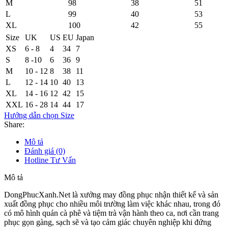
M
98
38
51
L
99
40
53
XL
100
42
55
Size
UK
US
EU
Japan
XS
6 - 8
4
34
7
S
8 -10
6
36
9
M
10 - 12
8
38
11
L
12 - 14
10
40
13
XL
14 - 16
12
42
15
XXL
16 - 28
14
44
17
Hướng dẫn chọn Size
Share:
Mô tả
Đánh giá (0)
Hotline Tư Vấn
Mô tả
DongPhucXanh.Net là xưởng may đồng phục nhận thiết kế và sản
xuất đồng phục cho nhiều môi trường làm việc khác nhau, trong đó
có mô hình quán cà phê và tiệm trà vận hành theo ca, nơi cần trang
phục gọn gàng, sạch sẽ và tạo cảm giác chuyên nghiệp khi đứng