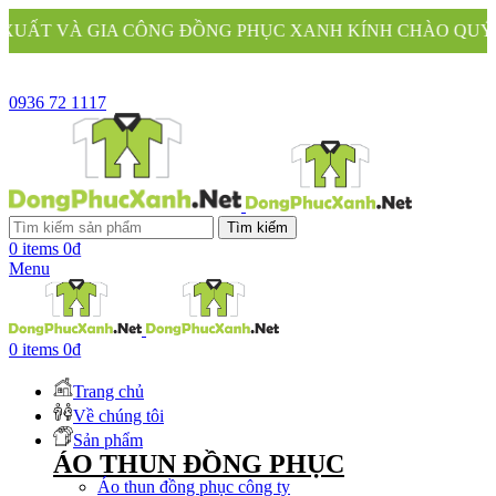
CÔNG ĐỒNG PHỤC XANH KÍNH CHÀO QUÝ KHÁCH
0936 72 1117
Tìm kiếm
0
items
0
₫
Menu
0
items
0
₫
Trang chủ
Về chúng tôi
Sản phẩm
ÁO THUN ĐỒNG PHỤC
Áo thun đồng phục công ty