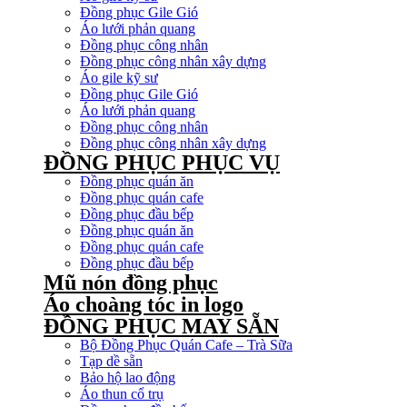
Đồng phục Gile Gió
Áo lưới phản quang
Đồng phục công nhân
Đồng phục công nhân xây dựng
Áo gile kỹ sư
Đồng phục Gile Gió
Áo lưới phản quang
Đồng phục công nhân
Đồng phục công nhân xây dựng
ĐỒNG PHỤC PHỤC VỤ
Đồng phục quán ăn
Đồng phục quán cafe
Đồng phục đầu bếp
Đồng phục quán ăn
Đồng phục quán cafe
Đồng phục đầu bếp
Mũ nón đồng phục
Áo choàng tóc in logo
ĐỒNG PHỤC MAY SẴN
Bộ Đồng Phục Quán Cafe – Trà Sữa
Tạp dề sẵn
Bảo hộ lao động
Áo thun cổ trụ