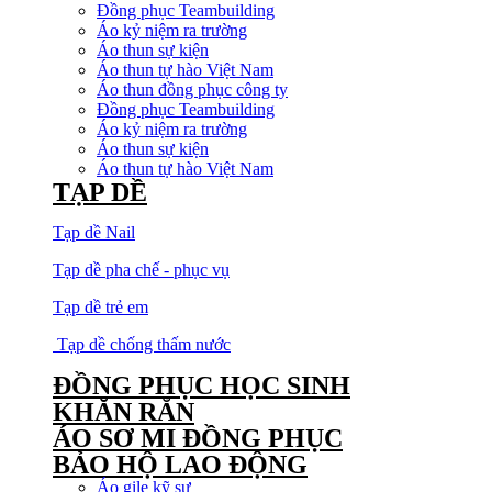
Đồng phục Teambuilding
Áo kỷ niệm ra trường
Áo thun sự kiện
Áo thun tự hào Việt Nam
Áo thun đồng phục công ty
Đồng phục Teambuilding
Áo kỷ niệm ra trường
Áo thun sự kiện
Áo thun tự hào Việt Nam
TẠP DỀ
Tạp dề Nail
Tạp dề pha chế - phục vụ
Tạp dề trẻ em
Tạp dề chống thấm nước
ĐỒNG PHỤC HỌC SINH
KHĂN RẰN
ÁO SƠ MI ĐỒNG PHỤC
BẢO HỘ LAO ĐỘNG
Áo gile kỹ sư