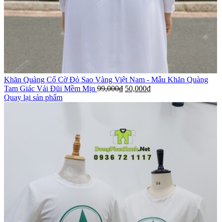
Khăn Quàng Cổ Cờ Đỏ Sao Vàng Việt Nam - Mẫu Khăn Quàng
Tam Giác Vải Đũi Mềm Mịn
99,000
₫
50,000
₫
Quay lại sản phẩm