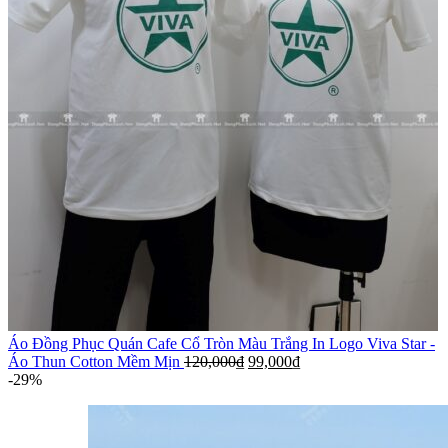
Áo Đồng Phục Quán Cafe Cổ Tròn Màu Trắng In Logo Viva Star -
Áo Thun Cotton Mềm Mịn
120,000
₫
99,000
₫
-29%