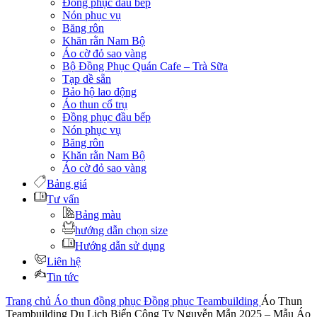
Đồng phục đầu bếp
Nón phục vụ
Băng rôn
Khăn rằn Nam Bộ
Áo cờ đỏ sao vàng
Bộ Đồng Phục Quán Cafe – Trà Sữa
Tạp dề sẵn
Bảo hộ lao động
Áo thun cổ trụ
Đồng phục đầu bếp
Nón phục vụ
Băng rôn
Khăn rằn Nam Bộ
Áo cờ đỏ sao vàng
Bảng giá
Tư vấn
Bảng màu
hướng dẫn chọn size
Hướng dẫn sử dụng
Liên hệ
Tin tức
Trang chủ
Áo thun đồng phục
Đồng phục Teambuilding
Áo Thun
Teambuilding Du Lịch Biển Công Ty Nguyễn Mẫn 2025 – Mẫu Áo