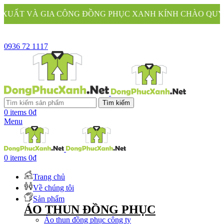
NG ĐỒNG PHỤC XANH KÍNH CHÀO QUÝ KHÁCH
0936 72 1117
Tìm kiếm
0
items
0
₫
Menu
0
items
0
₫
Trang chủ
Về chúng tôi
Sản phẩm
ÁO THUN ĐỒNG PHỤC
Áo thun đồng phục công ty