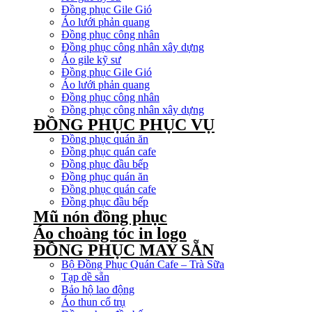
Đồng phục Gile Gió
Áo lưới phản quang
Đồng phục công nhân
Đồng phục công nhân xây dựng
Áo gile kỹ sư
Đồng phục Gile Gió
Áo lưới phản quang
Đồng phục công nhân
Đồng phục công nhân xây dựng
ĐỒNG PHỤC PHỤC VỤ
Đồng phục quán ăn
Đồng phục quán cafe
Đồng phục đầu bếp
Đồng phục quán ăn
Đồng phục quán cafe
Đồng phục đầu bếp
Mũ nón đồng phục
Áo choàng tóc in logo
ĐỒNG PHỤC MAY SẴN
Bộ Đồng Phục Quán Cafe – Trà Sữa
Tạp dề sẵn
Bảo hộ lao động
Áo thun cổ trụ