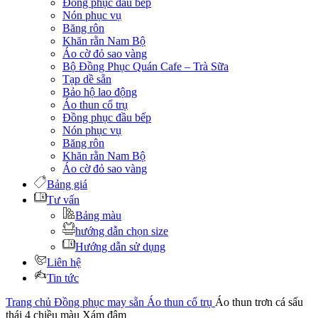
Đồng phục đầu bếp
Nón phục vụ
Băng rôn
Khăn rằn Nam Bộ
Áo cờ đỏ sao vàng
Bộ Đồng Phục Quán Cafe – Trà Sữa
Tạp dề sẵn
Bảo hộ lao động
Áo thun cổ trụ
Đồng phục đầu bếp
Nón phục vụ
Băng rôn
Khăn rằn Nam Bộ
Áo cờ đỏ sao vàng
Bảng giá
Tư vấn
Bảng màu
hướng dẫn chọn size
Hướng dẫn sử dụng
Liên hệ
Tin tức
Trang chủ
Đồng phục may sẵn
Áo thun cổ trụ
Áo thun trơn cá sấu
thái 4 chiều màu Xám đậm