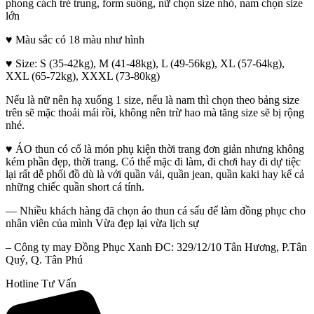
phong cách trẻ trung, form suông, nữ chọn size nhỏ, nam chọn size
lớn
♥️ Màu sắc có 18 màu như hình
♥️ Size: S (35-42kg), M (41-48kg), L (49-56kg), XL (57-64kg),
XXL (65-72kg), XXXL (73-80kg)
Nếu là nữ nên hạ xuống 1 size, nếu là nam thì chọn theo bảng size
trên sẽ mặc thoải mái rồi, không nên trừ hao mà tăng size sẽ bị rộng
nhé.
♥️ ÁO thun có cổ là món phụ kiện thời trang đơn giản nhưng không
kém phần đẹp, thời trang. Có thể mặc đi làm, đi chơi hay đi dự tiệc
lại rất dễ phối đồ dù là với quần vải, quần jean, quần kaki hay kể cả
những chiếc quần short cá tính.
— Nhiều khách hàng đã chọn áo thun cá sấu để làm đồng phục cho
nhân viên của mình Vừa đẹp lại vừa lịch sự
– Công ty may Đồng Phục Xanh ĐC: 329/12/10 Tân Hương, P.Tân
Quý, Q. Tân Phú
Hotline Tư Vấn