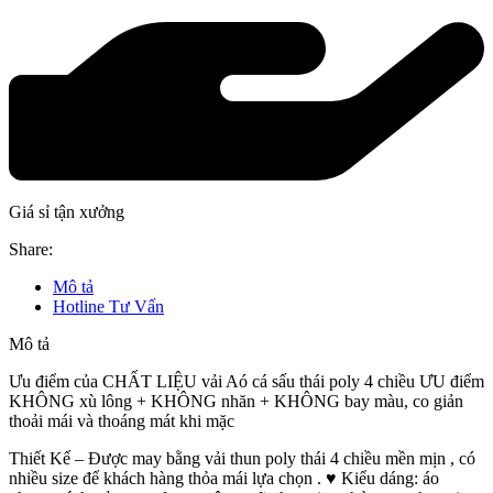
Giá sỉ tận xưởng
Share:
Mô tả
Hotline Tư Vấn
Mô tả
Ưu điểm của CHẤT LIỆU vải Aó cá sấu thái poly 4 chiều ƯU điểm
KHÔNG xù lông + KHÔNG nhăn + KHÔNG bay màu, co giản
thoải mái và thoáng mát khi mặc
Thiết Kế – Được may bằng vải thun poly thái 4 chiều mền mịn , có
nhiều size để khách hàng thỏa mái lựa chọn . ♥️ Kiểu dáng: áo