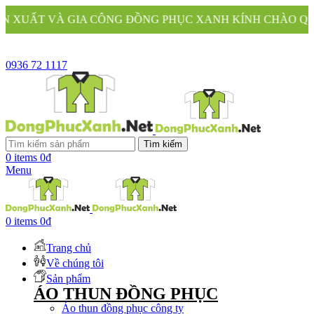
GIA CÔNG ĐỒNG PHỤC XANH KÍNH CHÀO QUÝ KHÁCH
0936 72 1117
Tìm kiếm
0
items
0
₫
Menu
0
items
0
₫
Trang chủ
Về chúng tôi
Sản phẩm
ÁO THUN ĐỒNG PHỤC
Áo thun đồng phục công ty