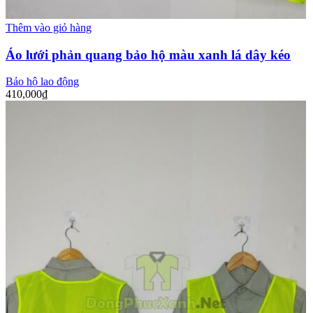
Thêm vào giỏ hàng
Áo lưới phản quang bảo hộ màu xanh lá dây kéo
Bảo hộ lao động
410,000
₫