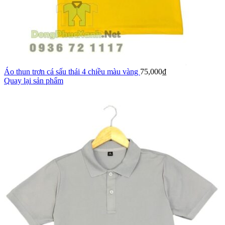
Áo thun trơn cá sấu thái 4 chiều màu vàng
75,000
₫
Quay lại sản phẩm