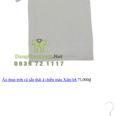
Áo thun trơn cá sấu thái 4 chiều màu Xám lợt
75,000
₫