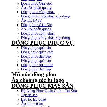
Đồng phục Gile Gió
Áo lưới phản quang
Đồng phục công nhân
Đồng phục công nhân xây dựng
Áo gile kỹ sư
Đồng phục Gile Gió
Áo lưới phản quang
Đồng phục công nhân
Đồng phục công nhân xây dựng
ĐỒNG PHỤC PHỤC VỤ
Đồng phục quán ăn
Đồng phục quán cafe
Đồng phục đầu bếp
Đồng phục quán ăn
Đồng phục quán cafe
Đồng phục đầu bếp
Mũ nón đồng phục
Áo choàng tóc in logo
ĐỒNG PHỤC MAY SẴN
Bộ Đồng Phục Quán Cafe – Trà Sữa
Tạp dề sẵn
Bảo hộ lao động
Áo thun cổ trụ