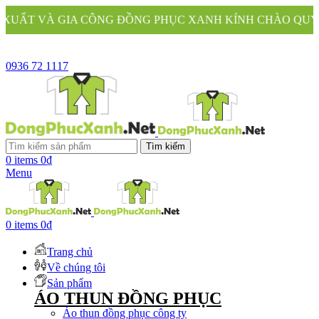
IA CÔNG ĐỒNG PHỤC XANH KÍNH CHÀO QUÝ KHÁCH
0936 72 1117
Tìm kiếm
0
items
0
₫
Menu
0
items
0
₫
Trang chủ
Về chúng tôi
Sản phẩm
ÁO THUN ĐỒNG PHỤC
Áo thun đồng phục công ty