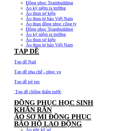
Đồng phục Teambuilding
Áo kỷ niệm ra trường
Áo thun sự kiện
Áo thun tự hào Việt Nam
Áo thun đồng phục công ty
Đồng phục Teambuilding
Áo kỷ niệm ra trường
Áo thun sự kiện
Áo thun tự hào Việt Nam
TẠP DỀ
Tạp dề Nail
Tạp dề pha chế - phục vụ
Tạp dề trẻ em
Tạp dề chống thấm nước
ĐỒNG PHỤC HỌC SINH
KHĂN RẰN
ÁO SƠ MI ĐỒNG PHỤC
BẢO HỘ LAO ĐỘNG
Áo gile kỹ sư