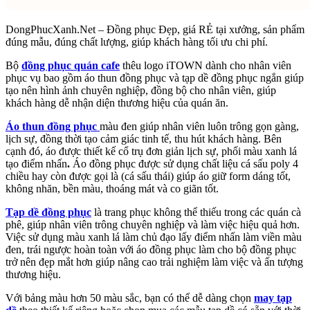
DongPhucXanh.Net – Đồng phục Đẹp, giá RẺ tại xưởng, sản phẩm
đúng mẫu, đúng chất lượng, giúp khách hàng tối ưu chi phí.
Bộ
đồng phục quán cafe
thêu logo iTOWN
dành cho nhân viên
phục vụ bao gồm áo thun đồng phục và tạp dề đồng phục ngắn
giúp
tạo nên hình ảnh chuyên nghiệp, đồng bộ cho nhân viên, giúp
khách hàng dễ nhận diện thương hiệu của quán ăn.
Áo thun đồng phục
màu đen giúp nhân viên luôn trông gọn gàng,
lịch sự, đồng thời tạo cảm giác tinh tế, thu hút khách hàng. Bên
cạnh đó, áo được
thiết kế cổ trụ đơn giản lịch sự, phối màu xanh lá
tạo điểm nhấn
.
Áo đồng phục được sử dụng chất liệu cá sấu poly 4
chiều hay còn được gọi là (cá sấu thái) giúp áo giữ form dáng tốt,
không nhăn, bền màu, thoáng mát và co giãn tốt.
Tạp dề đồng phục
là trang phục không thể thiếu trong các quán cà
phê, giúp nhân viên trông chuyên nghiệp và làm việc hiệu quả hơn.
Việc sử dụng màu xanh lá làm chủ đạo lấy điểm nhấn làm viền màu
đen, trái ngược hoàn toàn với áo đồng phục làm cho bộ đồng phục
trở nên đẹp mắt hơn giúp nâng cao trải nghiệm làm việc và ấn tượng
thương hiệu.
Với bảng màu hơn 50 màu sắc, bạn có thể dễ dàng chọn
may tạp