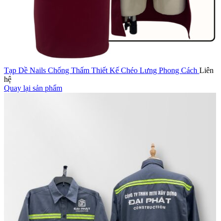
Tạp Dề Nails Chống Thấm Thiết Kế Chéo Lưng Phong Cách
Liên
hệ
Quay lại sản phẩm