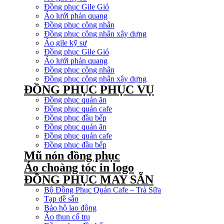
Đồng phục Gile Gió
Áo lưới phản quang
Đồng phục công nhân
Đồng phục công nhân xây dựng
Áo gile kỹ sư
Đồng phục Gile Gió
Áo lưới phản quang
Đồng phục công nhân
Đồng phục công nhân xây dựng
ĐỒNG PHỤC PHỤC VỤ
Đồng phục quán ăn
Đồng phục quán cafe
Đồng phục đầu bếp
Đồng phục quán ăn
Đồng phục quán cafe
Đồng phục đầu bếp
Mũ nón đồng phục
Áo choàng tóc in logo
ĐỒNG PHỤC MAY SẴN
Bộ Đồng Phục Quán Cafe – Trà Sữa
Tạp dề sẵn
Bảo hộ lao động
Áo thun cổ trụ