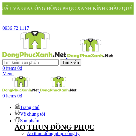
A CÔNG ĐỒNG PHỤC XANH KÍNH CHÀO QUÝ KHÁCH
0936 72 1117
Tìm kiếm
0
items
0
₫
Menu
0
items
0
₫
Trang chủ
Về chúng tôi
Sản phẩm
ÁO THUN ĐỒNG PHỤC
Áo thun đồng phục công ty