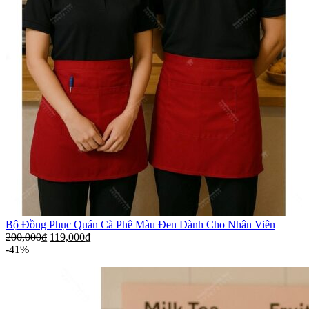
Bộ Đồng Phục Quán Cà Phê Màu Đen Dành Cho Nhân Viên
200,000
₫
119,000
₫
-41%