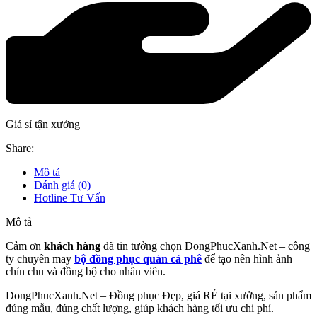
Giá sỉ tận xưởng
Share:
Mô tả
Đánh giá (0)
Hotline Tư Vấn
Mô tả
Cảm ơn
khách hàng
đã tin tưởng chọn DongPhucXanh.Net – công
ty chuyên may
bộ đồng phục quán cà phê
để tạo nên hình ảnh
chỉn chu và đồng bộ cho nhân viên.
DongPhucXanh.Net – Đồng phục Đẹp, giá RẺ tại xưởng, sản phẩm
đúng mẫu, đúng chất lượng, giúp khách hàng tối ưu chi phí.