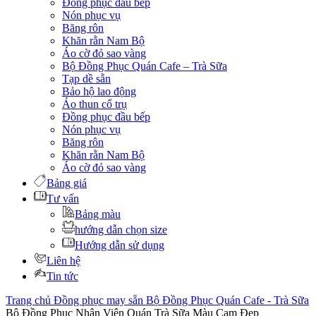
Đồng phục đầu bếp
Nón phục vụ
Băng rôn
Khăn rằn Nam Bộ
Áo cờ đỏ sao vàng
Bộ Đồng Phục Quán Cafe – Trà Sữa
Tạp dề sẵn
Bảo hộ lao động
Áo thun cổ trụ
Đồng phục đầu bếp
Nón phục vụ
Băng rôn
Khăn rằn Nam Bộ
Áo cờ đỏ sao vàng
Bảng giá
Tư vấn
Bảng màu
hướng dẫn chọn size
Hướng dẫn sử dụng
Liên hệ
Tin tức
Trang chủ
Đồng phục may sẵn
Bộ Đồng Phục Quán Cafe - Trà Sữa
Bộ Đồng Phục Nhân Viên Quán Trà Sữa Màu Cam Đẹp