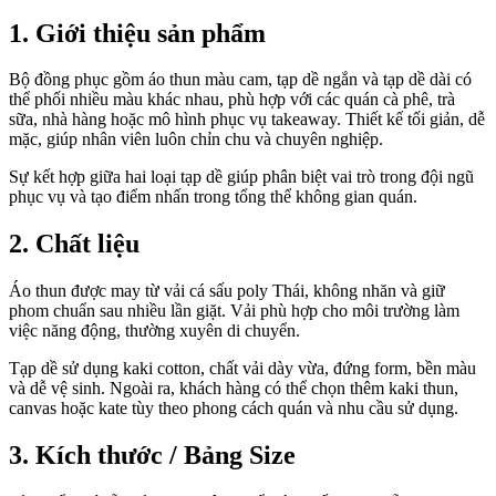
1. Giới thiệu sản phẩm
Bộ đồng phục gồm
áo thun màu cam, tạp dề ngắn và tạp dề dài có
thể phối nhiều màu khác nhau
, phù hợp với các quán cà phê, trà
sữa, nhà hàng hoặc mô hình phục vụ takeaway. Thiết kế tối giản, dễ
mặc, giúp nhân viên luôn chỉn chu và chuyên nghiệp.
Sự kết hợp giữa hai loại tạp dề giúp phân biệt vai trò trong đội ngũ
phục vụ và tạo điểm nhấn trong tổng thể không gian quán.
2. Chất liệu
Áo thun được may từ
vải cá sấu poly Thái
, không nhăn và giữ
phom chuẩn sau nhiều lần giặt. Vải phù hợp cho môi trường làm
việc năng động, thường xuyên di chuyển.
Tạp dề sử dụng
kaki cotton
, chất vải dày vừa, đứng form, bền màu
và dễ vệ sinh. Ngoài ra, khách hàng có thể chọn thêm kaki thun,
canvas hoặc kate tùy theo phong cách quán và nhu cầu sử dụng.
3. Kích thước / Bảng Size