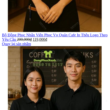
Bộ Đồng Phục Nhân Viên Phục Vụ Quán Cafe In Thêu Logo Theo
Yêu Cầu
200,000
₫
119,000
₫
Quay lại sản phẩm