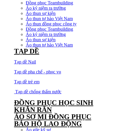
Đồng phục Teambuilding
Áo kỷ niệm ra trường
Áo thun sự kiện
Áo thun tự hào Việt Nam
Áo thun đồng phục công ty
Đồng phục Teambuilding
Áo kỷ niệm ra trường
Áo thun sự kiện
Áo thun tự hào Việt Nam
TẠP DỀ
Tạp dề Nail
Tạp dề pha chế - phục vụ
Tạp dề trẻ em
Tạp dề chống thấm nước
ĐỒNG PHỤC HỌC SINH
KHĂN RẰN
ÁO SƠ MI ĐỒNG PHỤC
BẢO HỘ LAO ĐỘNG
Áo gile kỹ sư