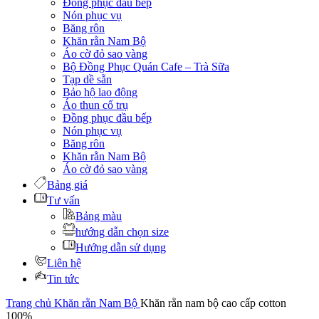
Đồng phục đầu bếp
Nón phục vụ
Băng rôn
Khăn rằn Nam Bộ
Áo cờ đỏ sao vàng
Bộ Đồng Phục Quán Cafe – Trà Sữa
Tạp dề sẵn
Bảo hộ lao động
Áo thun cổ trụ
Đồng phục đầu bếp
Nón phục vụ
Băng rôn
Khăn rằn Nam Bộ
Áo cờ đỏ sao vàng
Bảng giá
Tư vấn
Bảng màu
hướng dẫn chọn size
Hướng dẫn sử dụng
Liên hệ
Tin tức
Trang chủ
Khăn rằn Nam Bộ
Khăn rằn nam bộ cao cấp cotton
100%