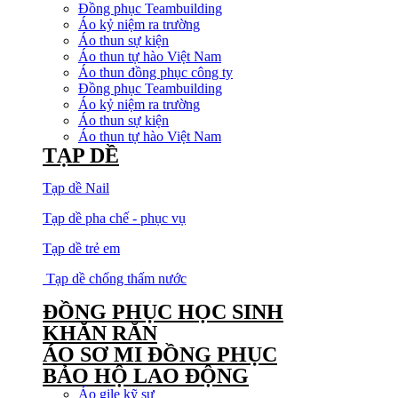
Đồng phục Teambuilding
Áo kỷ niệm ra trường
Áo thun sự kiện
Áo thun tự hào Việt Nam
Áo thun đồng phục công ty
Đồng phục Teambuilding
Áo kỷ niệm ra trường
Áo thun sự kiện
Áo thun tự hào Việt Nam
TẠP DỀ
Tạp dề Nail
Tạp dề pha chế - phục vụ
Tạp dề trẻ em
Tạp dề chống thấm nước
ĐỒNG PHỤC HỌC SINH
KHĂN RẰN
ÁO SƠ MI ĐỒNG PHỤC
BẢO HỘ LAO ĐỘNG
Áo gile kỹ sư