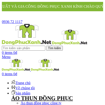
A CÔNG ĐỒNG PHỤC XANH KÍNH CHÀO QUÝ KHÁCH
0936 72 1117
Tìm kiếm
0
items
0
₫
Menu
0
items
0
₫
Trang chủ
Về chúng tôi
Sản phẩm
ÁO THUN ĐỒNG PHỤC
Áo thun đồng phục công ty