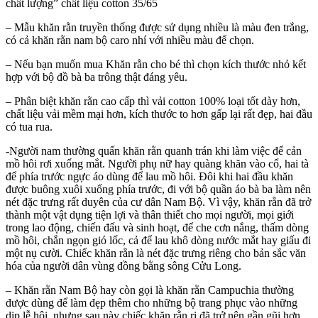
chất lượng” chất liệu cotton 35/65
– Mẫu khăn rằn truyền thống được sử dụng nhiều là màu đen trắng,
có cả khăn rằn nam bộ caro nhí với nhiều màu để chọn.
– Nếu bạn muốn mua Khăn rằn cho bé thì chọn kích thước nhỏ kết
hợp với bộ đồ bà ba trông thật đáng yêu.
– Phân biệt khăn rằn cao cấp thì vải cotton 100% loại tốt dày hơn,
chất liệu vải mềm mại hơn, kích thước to hơn gấp lại rất đẹp, hai đầu
có tua rua.
-Người nam thường quấn khăn rằn quanh trán khi làm việc để cản
mồ hôi rơi xuống mắt. Người phụ nữ hay quàng khăn vào cổ, hai tà
để phía trước ngực áo dùng để lau mồ hôi. Đôi khi hai đầu khăn
được buông xuôi xuống phía trước, đi với bộ quần áo bà ba làm nên
nét đặc trưng rất duyên của cư dân Nam Bộ. Vì vậy, khăn rằn đã trở
thành một vật dụng tiện lợi và thân thiết cho mọi người, mọi giới
trong lao động, chiến đấu và sinh hoạt, để che cơn nắng, thấm dòng
mồ hôi, chắn ngọn gió lốc, cả để lau khô dòng nước mắt hay giấu đi
một nụ cười. Chiếc khăn rằn là nét đặc trưng riêng cho bản sắc văn
hóa của người dân vùng đồng bằng sông Cửu Long.
– Khăn rằn Nam Bộ hay còn gọi là khăn rằn Campuchia thường
được dùng để làm đẹp thêm cho những bộ trang phục vào những
dịp lễ hội, nhưng sau này chiếc khăn rằn ri đã trở nên gần gũi hơn