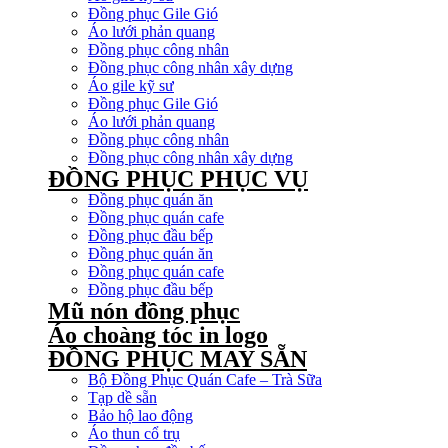
Đồng phục Gile Gió
Áo lưới phản quang
Đồng phục công nhân
Đồng phục công nhân xây dựng
Áo gile kỹ sư
Đồng phục Gile Gió
Áo lưới phản quang
Đồng phục công nhân
Đồng phục công nhân xây dựng
ĐỒNG PHỤC PHỤC VỤ
Đồng phục quán ăn
Đồng phục quán cafe
Đồng phục đầu bếp
Đồng phục quán ăn
Đồng phục quán cafe
Đồng phục đầu bếp
Mũ nón đồng phục
Áo choàng tóc in logo
ĐỒNG PHỤC MAY SẴN
Bộ Đồng Phục Quán Cafe – Trà Sữa
Tạp dề sẵn
Bảo hộ lao động
Áo thun cổ trụ