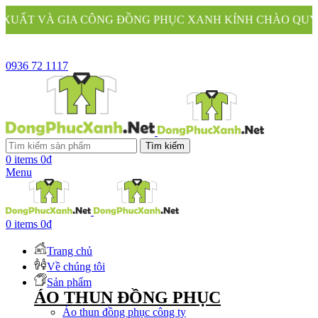
NG ĐỒNG PHỤC XANH KÍNH CHÀO QUÝ KHÁCH
0936 72 1117
Tìm kiếm
0
items
0
₫
Menu
0
items
0
₫
Trang chủ
Về chúng tôi
Sản phẩm
ÁO THUN ĐỒNG PHỤC
Áo thun đồng phục công ty