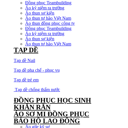
Đồng phục Teambuilding
Áo kỷ niệm ra trường
Áo thun sự kiện
Áo thun tự hào Việt Nam
Áo thun đồng phục công ty
Đồng phục Teambuilding
Áo kỷ niệm ra trường
Áo thun sự kiện
Áo thun tự hào Việt Nam
TẠP DỀ
Tạp dề Nail
Tạp dề pha chế - phục vụ
Tạp dề trẻ em
Tạp dề chống thấm nước
ĐỒNG PHỤC HỌC SINH
KHĂN RẰN
ÁO SƠ MI ĐỒNG PHỤC
BẢO HỘ LAO ĐỘNG
Áo gile kỹ sư