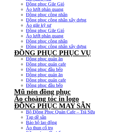
Đồng phục Gile Gió
Áo lưới phản quang
Đồng phục công nhân
Đồng phục công nhân xây dựng
Áo gile kỹ sư
Đồng phục Gile Gió
Áo lưới phản quang
Đồng phục công nhân
Đồng phục công nhân xây dựng
ĐỒNG PHỤC PHỤC VỤ
Đồng phục quán ăn
Đồng phục quán cafe
Đồng phục đầu bếp
Đồng phục quán ăn
Đồng phục quán cafe
Đồng phục đầu bếp
Mũ nón đồng phục
Áo choàng tóc in logo
ĐỒNG PHỤC MAY SẴN
Bộ Đồng Phục Quán Cafe – Trà Sữa
Tạp dề sẵn
Bảo hộ lao động
Áo thun cổ trụ