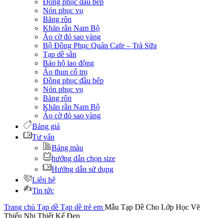
Đồng phục đầu bếp
Nón phục vụ
Băng rôn
Khăn rằn Nam Bộ
Áo cờ đỏ sao vàng
Bộ Đồng Phục Quán Cafe – Trà Sữa
Tạp dề sẵn
Bảo hộ lao động
Áo thun cổ trụ
Đồng phục đầu bếp
Nón phục vụ
Băng rôn
Khăn rằn Nam Bộ
Áo cờ đỏ sao vàng
Bảng giá
Tư vấn
Bảng màu
hướng dẫn chọn size
Hướng dẫn sử dụng
Liên hệ
Tin tức
Trang chủ
Tạp dề
Tạp dề trẻ em
Mẫu Tạp Dề Cho Lớp Học Vẽ
Thiếu Nhi Thiết Kế Đẹp