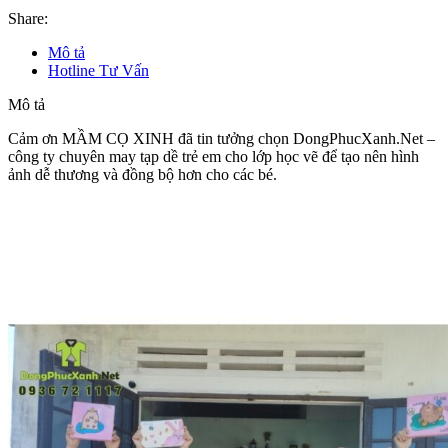
Share:
Mô tả
Hotline Tư Vấn
Mô tả
Cảm ơn MẦM CỌ XINH đã tin tưởng chọn DongPhucXanh.Net –
công ty chuyên may tạp dề trẻ em cho lớp học vẽ để tạo nên hình
ảnh dễ thương và đồng bộ hơn cho các bé.