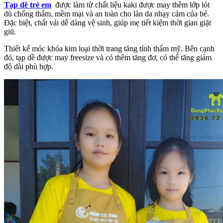
Tạp dề trẻ em
được làm từ chất liệu kaki được may thêm lớp lót
dù chống thấm, mềm mại và an toàn cho làn da nhạy cảm của bé.
Đặc biệt, chất vải dễ dàng vệ sinh, giúp mẹ tiết kiệm thời gian giặt
giũ.
Thiết kế móc khóa kim loại thời trang tăng tính thẩm mỹ. Bên cạnh
đó, tạp dề được may freesize và có thêm tăng đơ, có thể tăng giảm
độ dài phù hợp.