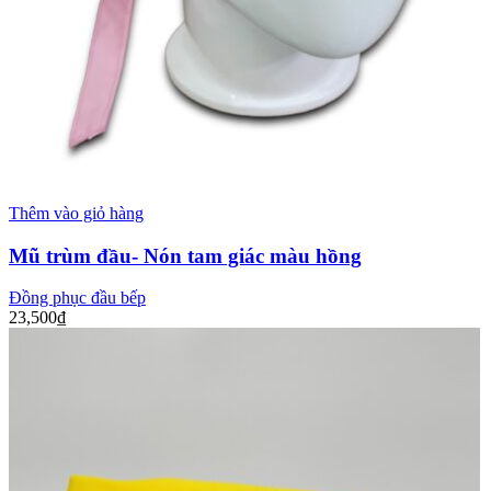
Thêm vào giỏ hàng
Mũ trùm đầu- Nón tam giác màu hồng
Đồng phục đầu bếp
23,500
₫