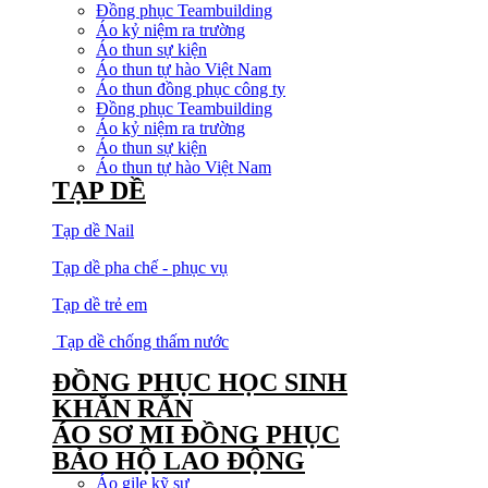
Đồng phục Teambuilding
Áo kỷ niệm ra trường
Áo thun sự kiện
Áo thun tự hào Việt Nam
Áo thun đồng phục công ty
Đồng phục Teambuilding
Áo kỷ niệm ra trường
Áo thun sự kiện
Áo thun tự hào Việt Nam
TẠP DỀ
Tạp dề Nail
Tạp dề pha chế - phục vụ
Tạp dề trẻ em
Tạp dề chống thấm nước
ĐỒNG PHỤC HỌC SINH
KHĂN RẰN
ÁO SƠ MI ĐỒNG PHỤC
BẢO HỘ LAO ĐỘNG
Áo gile kỹ sư