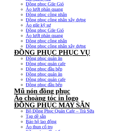
Đồng phục Gile Gió
Áo lưới phản quang
Đồng phục công nhân
Đồng phục công nhân xây dựng
Áo gile kỹ sư
Đồng phục Gile Gió
Áo lưới phản quang
Đồng phục công nhân
Đồng phục công nhân xây dựng
ĐỒNG PHỤC PHỤC VỤ
Đồng phục quán ăn
Đồng phục quán cafe
Đồng phục đầu bếp
Đồng phục quán ăn
Đồng phục quán cafe
Đồng phục đầu bếp
Mũ nón đồng phục
Áo choàng tóc in logo
ĐỒNG PHỤC MAY SẴN
Bộ Đồng Phục Quán Cafe – Trà Sữa
Tạp dề sẵn
Bảo hộ lao động
Áo thun cổ trụ