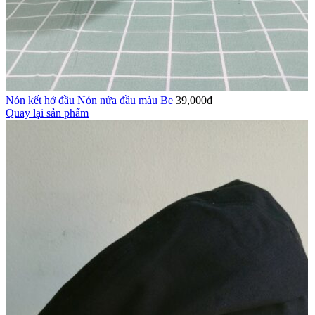
Nón kết hở đầu Nón nửa đầu màu Be
39,000
₫
Quay lại sản phẩm