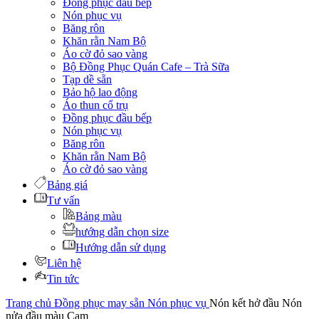
Đồng phục đầu bếp
Nón phục vụ
Băng rôn
Khăn rằn Nam Bộ
Áo cờ đỏ sao vàng
Bộ Đồng Phục Quán Cafe – Trà Sữa
Tạp dề sẵn
Bảo hộ lao động
Áo thun cổ trụ
Đồng phục đầu bếp
Nón phục vụ
Băng rôn
Khăn rằn Nam Bộ
Áo cờ đỏ sao vàng
Bảng giá
Tư vấn
Bảng màu
hướng dẫn chọn size
Hướng dẫn sử dụng
Liên hệ
Tin tức
Trang chủ
Đồng phục may sẵn
Nón phục vụ
Nón kết hở đầu Nón
nửa đầu màu Cam