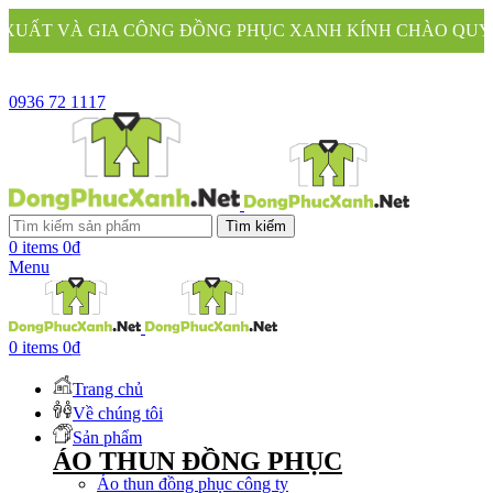
A CÔNG ĐỒNG PHỤC XANH KÍNH CHÀO QUÝ KHÁCH
0936 72 1117
Tìm kiếm
0
items
0
₫
Menu
0
items
0
₫
Trang chủ
Về chúng tôi
Sản phẩm
ÁO THUN ĐỒNG PHỤC
Áo thun đồng phục công ty