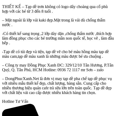
THIẾT KẾ – Tạp dề trơn không có logo dây choàng qua cổ phù
hợp với các bé từ 3 đến 8 tuổi .
– Mặt ngoài là lớp vải kaki đẹp.Mặt trong là vải dù chống thấm
nước .
-Có thiết kế sang trọng ,2 lớp dày dặn ,chống thấm nước ,thích hợp
làm đồng phục cho các bé trường mần non quốc tế, học vẽ , làm đầu
bếp .
-Tạp dề có túi đẹp và tiện, tạp dề vẽ cho bé màu hồng màu tạp dề
màu cam,tạp dề màu xanh là những màu được bé ưa chuộng .
– Công ty may Đồng Phục Xanh ĐC: 329/12/10 Tân Hương, P.Tân
Quý, Q. Tân Phú, HCM Hotline: 0936 72 1117 mr Sơn – zalo
– DongPhucXanh.Net là đơn vị may tạp dề pha chế tạp dề phục vụ
với nhiều mẫu thiết kế đẹp, chất lượng, hàng sẵn. Cung cấp cho
nhiều thương hiệu quán cafe trà sữa lớn trên toàn quốc. Tạp dề đẹp
với chất liệu vải cao cấp được nhiều khách hàng tin chọn.
Hotline Tư Vấn