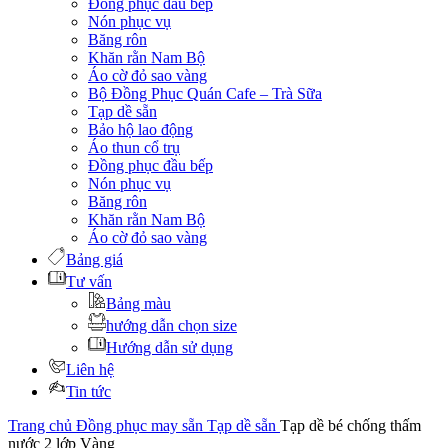
Đồng phục đầu bếp
Nón phục vụ
Băng rôn
Khăn rằn Nam Bộ
Áo cờ đỏ sao vàng
Bộ Đồng Phục Quán Cafe – Trà Sữa
Tạp dề sẵn
Bảo hộ lao động
Áo thun cổ trụ
Đồng phục đầu bếp
Nón phục vụ
Băng rôn
Khăn rằn Nam Bộ
Áo cờ đỏ sao vàng
Bảng giá
Tư vấn
Bảng màu
hướng dẫn chọn size
Hướng dẫn sử dụng
Liên hệ
Tin tức
Trang chủ
Đồng phục may sẵn
Tạp dề sẵn
Tạp dề bé chống thấm
nước 2 lớp Vàng