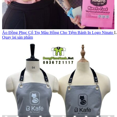
Áo Đồng Phục Cổ Trụ Màu Hồng Cho Tiệm Bánh In Logo Ninato
L
Quay lại sản phẩm