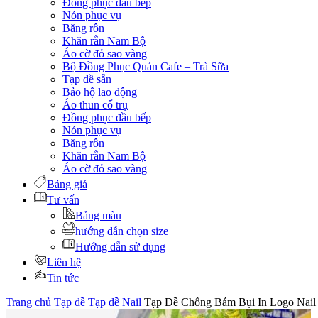
Đồng phục đầu bếp
Nón phục vụ
Băng rôn
Khăn rằn Nam Bộ
Áo cờ đỏ sao vàng
Bộ Đồng Phục Quán Cafe – Trà Sữa
Tạp dề sẵn
Bảo hộ lao động
Áo thun cổ trụ
Đồng phục đầu bếp
Nón phục vụ
Băng rôn
Khăn rằn Nam Bộ
Áo cờ đỏ sao vàng
Bảng giá
Tư vấn
Bảng màu
hướng dẫn chọn size
Hướng dẫn sử dụng
Liên hệ
Tin tức
Trang chủ
Tạp dề
Tạp dề Nail
Tạp Dề Chống Bám Bụi In Logo Nail 