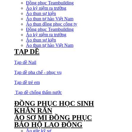
Đồng phục Teambuilding
Áo kỷ niệm ra trường
Áo thun sự kiện
Áo thun tự hào Việt Nam
Áo thun đồng phục công ty
Đồng phục Teambuilding
Áo kỷ niệm ra trường
Áo thun sự kiện
Áo thun tự hào Việt Nam
TẠP DỀ
Tạp dề Nail
Tạp dề pha chế - phục vụ
Tạp dề trẻ em
Tạp dề chống thấm nước
ĐỒNG PHỤC HỌC SINH
KHĂN RẰN
ÁO SƠ MI ĐỒNG PHỤC
BẢO HỘ LAO ĐỘNG
Áo gile kỹ sư