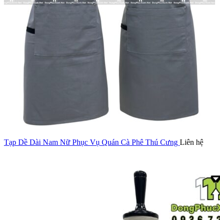
Tạp Dề Dài Nam Nữ Phục Vụ Quán Cà Phê Thú Cưng
Liên hệ