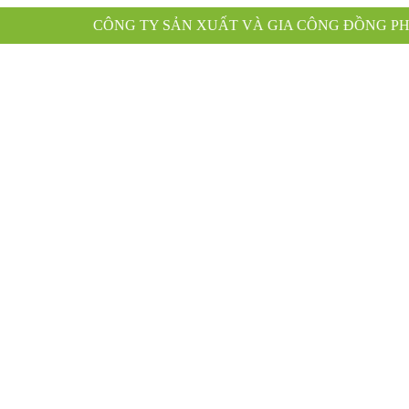
G TY SẢN XUẤT VÀ GIA CÔNG ĐỒNG PHỤC XANH KÍNH 