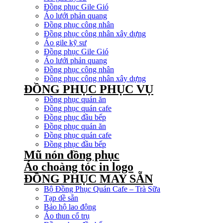
Đồng phục Gile Gió
Áo lưới phản quang
Đồng phục công nhân
Đồng phục công nhân xây dựng
Áo gile kỹ sư
Đồng phục Gile Gió
Áo lưới phản quang
Đồng phục công nhân
Đồng phục công nhân xây dựng
ĐỒNG PHỤC PHỤC VỤ
Đồng phục quán ăn
Đồng phục quán cafe
Đồng phục đầu bếp
Đồng phục quán ăn
Đồng phục quán cafe
Đồng phục đầu bếp
Mũ nón đồng phục
Áo choàng tóc in logo
ĐỒNG PHỤC MAY SẴN
Bộ Đồng Phục Quán Cafe – Trà Sữa
Tạp dề sẵn
Bảo hộ lao động
Áo thun cổ trụ