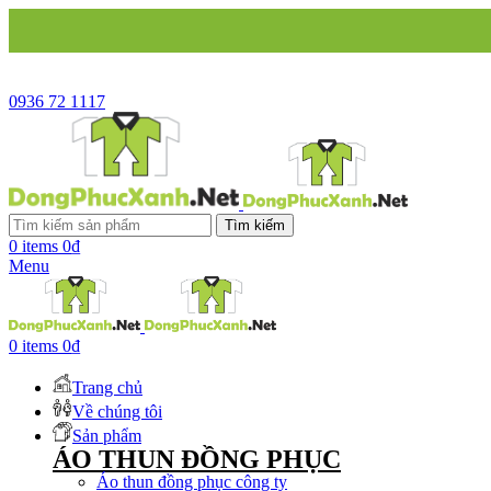
CÔN
0936 72 1117
Tìm kiếm
0
items
0
₫
Menu
0
items
0
₫
Trang chủ
Về chúng tôi
Sản phẩm
ÁO THUN ĐỒNG PHỤC
Áo thun đồng phục công ty