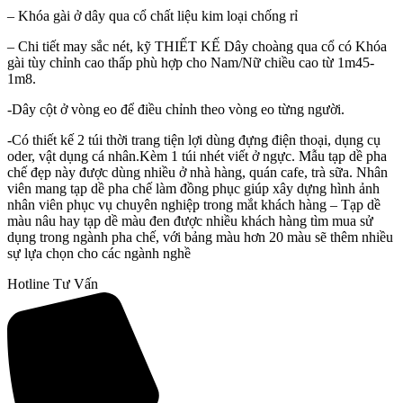
– Khóa gài ở dây qua cổ chất liệu kim loại chống rỉ
– Chi tiết may sắc nét, kỹ THIẾT KẾ Dây choàng qua cổ có Khóa
gài tùy chỉnh cao thấp phù hợp cho Nam/Nữ chiều cao từ 1m45-
1m8.
-Dây cột ở vòng eo để điều chỉnh theo vòng eo từng người.
-Có thiết kế 2 túi thời trang tiện lợi dùng đựng điện thoại, dụng cụ
oder, vật dụng cá nhân.Kèm 1 túi nhét viết ở ngực. Mẫu tạp dề pha
chế đẹp này được dùng nhiều ở nhà hàng, quán cafe, trà sữa. Nhân
viên mang tạp dề pha chế làm đồng phục giúp xây dựng hình ảnh
nhân viên phục vụ chuyên nghiệp trong mắt khách hàng – Tạp dề
màu nâu hay tạp dề màu đen được nhiều khách hàng tìm mua sử
dụng trong ngành pha chế, với bảng màu hơn 20 màu sẽ thêm nhiều
sự lựa chọn cho các ngành nghề
Hotline Tư Vấn