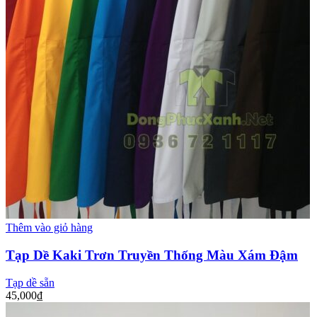
Thêm vào giỏ hàng
Tạp Dề Kaki Trơn Truyền Thống Màu Xám Đậm
Tạp dề sẵn
45,000
₫