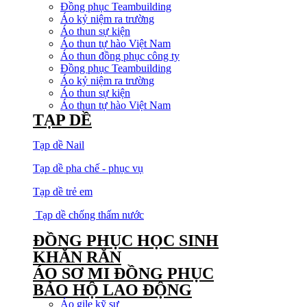
Đồng phục Teambuilding
Áo kỷ niệm ra trường
Áo thun sự kiện
Áo thun tự hào Việt Nam
Áo thun đồng phục công ty
Đồng phục Teambuilding
Áo kỷ niệm ra trường
Áo thun sự kiện
Áo thun tự hào Việt Nam
TẠP DỀ
Tạp dề Nail
Tạp dề pha chế - phục vụ
Tạp dề trẻ em
Tạp dề chống thấm nước
ĐỒNG PHỤC HỌC SINH
KHĂN RẰN
ÁO SƠ MI ĐỒNG PHỤC
BẢO HỘ LAO ĐỘNG
Áo gile kỹ sư