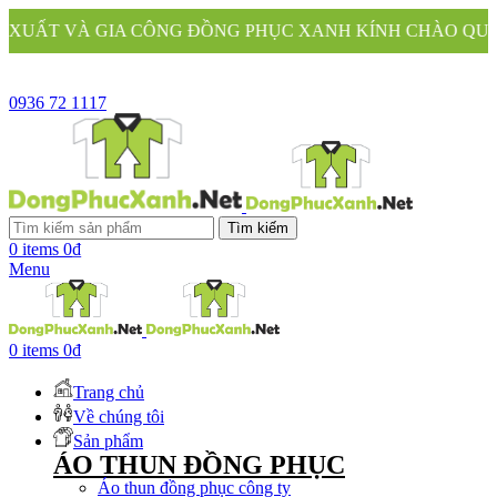
 CÔNG ĐỒNG PHỤC XANH KÍNH CHÀO QUÝ KHÁCH
0936 72 1117
Tìm kiếm
0
items
0
₫
Menu
0
items
0
₫
Trang chủ
Về chúng tôi
Sản phẩm
ÁO THUN ĐỒNG PHỤC
Áo thun đồng phục công ty