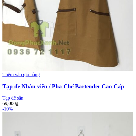
Thêm vào giỏ hàng
Tạp dề Nhân viên / Pha Chế Bartender Cao Cấp
Tạp dề sẵn
69,000
₫
-10%