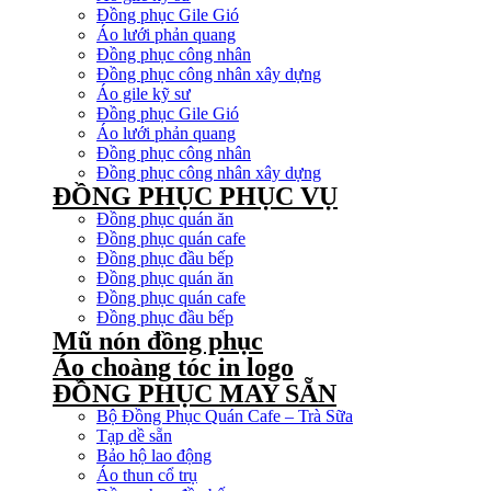
Đồng phục Gile Gió
Áo lưới phản quang
Đồng phục công nhân
Đồng phục công nhân xây dựng
Áo gile kỹ sư
Đồng phục Gile Gió
Áo lưới phản quang
Đồng phục công nhân
Đồng phục công nhân xây dựng
ĐỒNG PHỤC PHỤC VỤ
Đồng phục quán ăn
Đồng phục quán cafe
Đồng phục đầu bếp
Đồng phục quán ăn
Đồng phục quán cafe
Đồng phục đầu bếp
Mũ nón đồng phục
Áo choàng tóc in logo
ĐỒNG PHỤC MAY SẴN
Bộ Đồng Phục Quán Cafe – Trà Sữa
Tạp dề sẵn
Bảo hộ lao động
Áo thun cổ trụ