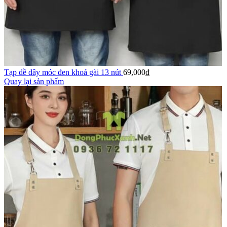
Tạp dề dây móc đen khoá gài 13 nút
69,000
₫
Quay lại sản phẩm