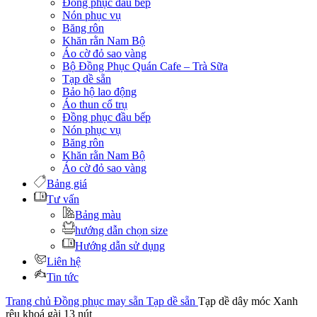
Đồng phục đầu bếp
Nón phục vụ
Băng rôn
Khăn rằn Nam Bộ
Áo cờ đỏ sao vàng
Bộ Đồng Phục Quán Cafe – Trà Sữa
Tạp dề sẵn
Bảo hộ lao động
Áo thun cổ trụ
Đồng phục đầu bếp
Nón phục vụ
Băng rôn
Khăn rằn Nam Bộ
Áo cờ đỏ sao vàng
Bảng giá
Tư vấn
Bảng màu
hướng dẫn chọn size
Hướng dẫn sử dụng
Liên hệ
Tin tức
Trang chủ
Đồng phục may sẵn
Tạp dề sẵn
Tạp dề dây móc Xanh
rêu khoá gài 13 nút