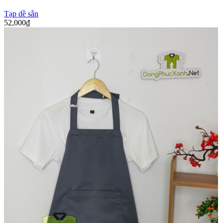
Tạp dề sẵn
52,000
₫