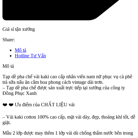
Giá sỉ tận xưởng
Share:
Mô tả
Hotline Tư Vấn
Mô tả
Tạp dề pha chế vải kaki cao cấp nhân viên nam nữ phục vụ cà phê
trà sữa nấu ăn cắm hoa phong cách vintage dài trơn.
– Tạp dề pha chế được sản xuất trực tiếp tại xưởng của công ty
Đồng Phục Xanh
❤️ ❤️ Ưu điểm của CHẤT LIỆU vải
– Vải kaki cotton 100% cao cấp, mặt vải dày, đẹp, thoáng khí tốt, dễ
giặt.
Mẫu 2 lớp được may thêm 1 lớp vải dù chống thấm nước bên trong