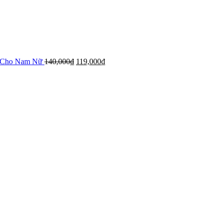
h Cho Nam Nữ
140,000
₫
119,000
₫