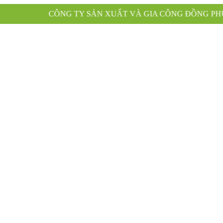
TY SẢN XUẤT VÀ GIA CÔNG ĐỒNG PHỤC XANH KÍNH CH