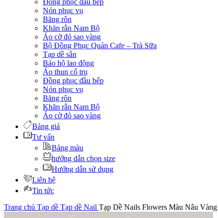
Đồng phục đầu bếp
Nón phục vụ
Băng rôn
Khăn rằn Nam Bộ
Áo cờ đỏ sao vàng
Bộ Đồng Phục Quán Cafe – Trà Sữa
Tạp dề sẵn
Bảo hộ lao động
Áo thun cổ trụ
Đồng phục đầu bếp
Nón phục vụ
Băng rôn
Khăn rằn Nam Bộ
Áo cờ đỏ sao vàng
Bảng giá
Tư vấn
Bảng màu
hướng dẫn chọn size
Hướng dẫn sử dụng
Liên hệ
Tin tức
Trang chủ
Tạp dề
Tạp dề Nail
Tạp Dề Nails Flowers Màu Nâu Vàng