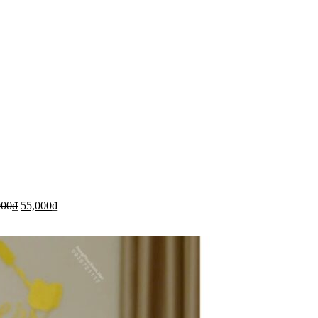
000
₫
55,000
₫