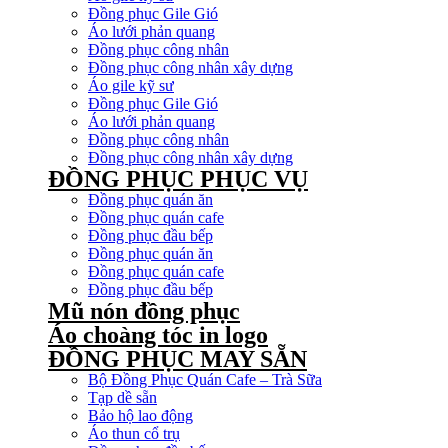
Đồng phục Gile Gió
Áo lưới phản quang
Đồng phục công nhân
Đồng phục công nhân xây dựng
Áo gile kỹ sư
Đồng phục Gile Gió
Áo lưới phản quang
Đồng phục công nhân
Đồng phục công nhân xây dựng
ĐỒNG PHỤC PHỤC VỤ
Đồng phục quán ăn
Đồng phục quán cafe
Đồng phục đầu bếp
Đồng phục quán ăn
Đồng phục quán cafe
Đồng phục đầu bếp
Mũ nón đồng phục
Áo choàng tóc in logo
ĐỒNG PHỤC MAY SẴN
Bộ Đồng Phục Quán Cafe – Trà Sữa
Tạp dề sẵn
Bảo hộ lao động
Áo thun cổ trụ