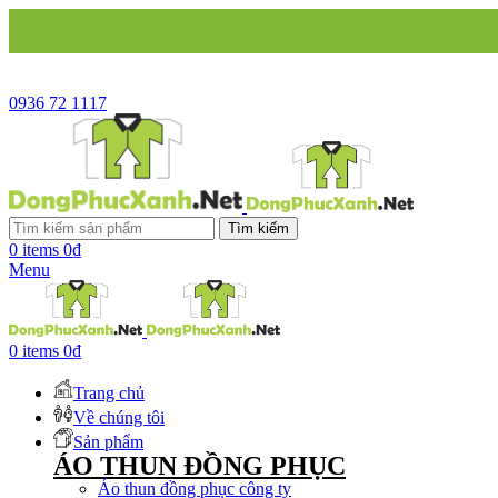
CÔNG 
0936 72 1117
Tìm kiếm
0
items
0
₫
Menu
0
items
0
₫
Trang chủ
Về chúng tôi
Sản phẩm
ÁO THUN ĐỒNG PHỤC
Áo thun đồng phục công ty