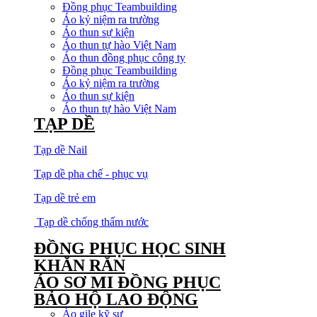
Đồng phục Teambuilding
Áo kỷ niệm ra trường
Áo thun sự kiện
Áo thun tự hào Việt Nam
Áo thun đồng phục công ty
Đồng phục Teambuilding
Áo kỷ niệm ra trường
Áo thun sự kiện
Áo thun tự hào Việt Nam
TẠP DỀ
Tạp dề Nail
Tạp dề pha chế - phục vụ
Tạp dề trẻ em
Tạp dề chống thấm nước
ĐỒNG PHỤC HỌC SINH
KHĂN RẰN
ÁO SƠ MI ĐỒNG PHỤC
BẢO HỘ LAO ĐỘNG
Áo gile kỹ sư