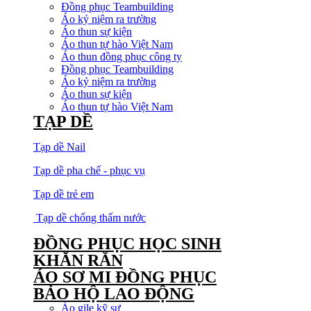
Đồng phục Teambuilding
Áo kỷ niệm ra trường
Áo thun sự kiện
Áo thun tự hào Việt Nam
Áo thun đồng phục công ty
Đồng phục Teambuilding
Áo kỷ niệm ra trường
Áo thun sự kiện
Áo thun tự hào Việt Nam
TẠP DỀ
Tạp dề Nail
Tạp dề pha chế - phục vụ
Tạp dề trẻ em
Tạp dề chống thấm nước
ĐỒNG PHỤC HỌC SINH
KHĂN RẰN
ÁO SƠ MI ĐỒNG PHỤC
BẢO HỘ LAO ĐỘNG
Áo gile kỹ sư