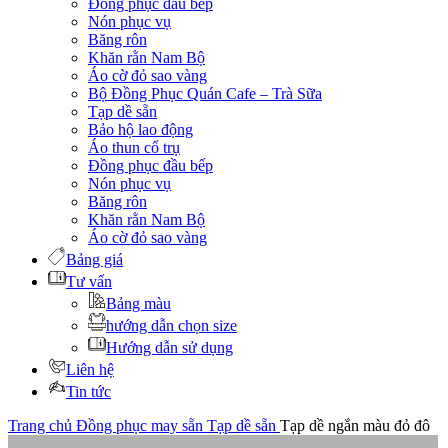
Đồng phục đầu bếp
Nón phục vụ
Băng rôn
Khăn rằn Nam Bộ
Áo cờ đỏ sao vàng
Bộ Đồng Phục Quán Cafe – Trà Sữa
Tạp dề sẵn
Bảo hộ lao động
Áo thun cổ trụ
Đồng phục đầu bếp
Nón phục vụ
Băng rôn
Khăn rằn Nam Bộ
Áo cờ đỏ sao vàng
Bảng giá
Tư vấn
Bảng màu
hướng dẫn chọn size
Hướng dẫn sử dụng
Liên hệ
Tin tức
Trang chủ
Đồng phục may sẵn
Tạp dề sẵn
Tạp dề ngắn màu đỏ đô