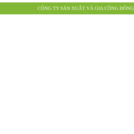
NG TY SẢN XUẤT VÀ GIA CÔNG ĐỒNG PHỤC XANH KÍN