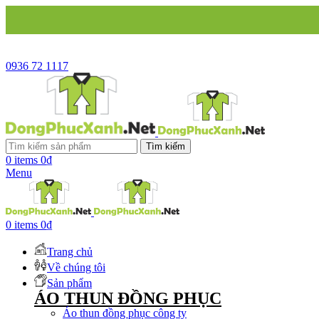
CÔ
0936 72 1117
Tìm kiếm
0
items
0
₫
Menu
0
items
0
₫
Trang chủ
Về chúng tôi
Sản phẩm
ÁO THUN ĐỒNG PHỤC
Áo thun đồng phục công ty