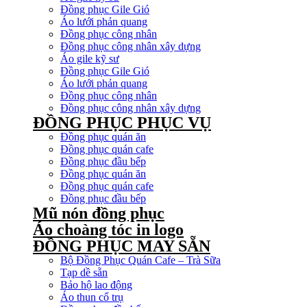
Đồng phục Gile Gió
Áo lưới phản quang
Đồng phục công nhân
Đồng phục công nhân xây dựng
Áo gile kỹ sư
Đồng phục Gile Gió
Áo lưới phản quang
Đồng phục công nhân
Đồng phục công nhân xây dựng
ĐỒNG PHỤC PHỤC VỤ
Đồng phục quán ăn
Đồng phục quán cafe
Đồng phục đầu bếp
Đồng phục quán ăn
Đồng phục quán cafe
Đồng phục đầu bếp
Mũ nón đồng phục
Áo choàng tóc in logo
ĐỒNG PHỤC MAY SẴN
Bộ Đồng Phục Quán Cafe – Trà Sữa
Tạp dề sẵn
Bảo hộ lao động
Áo thun cổ trụ