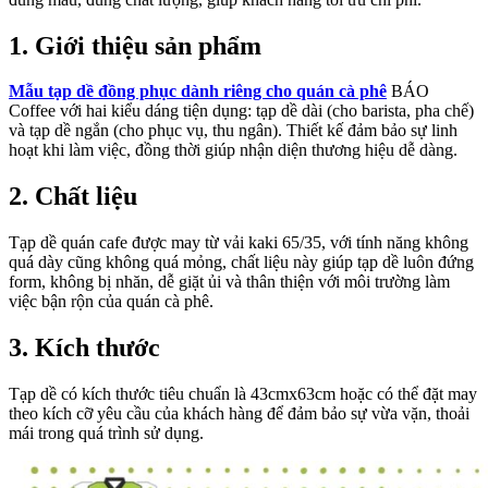
1.
Giới thiệu sản phẩm
Mẫu tạp dề đồng phục dành riêng cho quán cà phê
BÁO
Coffee với hai kiểu dáng tiện dụng: tạp dề dài (cho barista, pha chế)
và tạp dề ngắn (cho phục vụ, thu ngân). Thiết kế đảm bảo sự linh
hoạt khi làm việc, đồng thời giúp nhận diện thương hiệu dễ dàng.
2.
Chất liệu
Tạp dề quán cafe được may từ vải kaki 65/35, với tính năng không
quá dày cũng không quá mỏng, chất liệu này giúp tạp dề luôn đứng
form, không bị nhăn, dễ giặt ủi và thân thiện với môi trường làm
việc bận rộn của quán cà phê.
3.
Kích thước
Tạp dề có kích thước tiêu chuẩn là 43cmx63cm hoặc có thể đặt may
theo kích cỡ yêu cầu của khách hàng để đảm bảo sự vừa vặn, thoải
mái trong quá trình sử dụng.