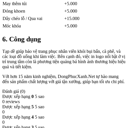
May thêm túi
+5.000
Đóng khoen
+5.000
Dây chéo lỗ / Qua vai
+15.000
Móc khóa
+5.000
6.
Công dụng
Tạp dề giúp bảo vệ trang phục nhân viên khỏi bụi bẩn, cà phê, và
các loại đồ uống khi làm việc. Bên cạnh đó, việc in logo nổi bật ở vị
trí trung tâm còn là phương tiện quảng bá hình ảnh thương hiệu hiệu
quả và tiết kiệm.
Với hơn 15 năm kinh nghiệm, DongPhucXanh.Net tự hào mang
đến sản phẩm chất lượng với giá tận xưởng, giúp bạn tối ưu chi phí.
Đánh giá (0)
Được xếp hạng
0
5 sao
0 reviews
Được xếp hạng
5
5 sao
0
Được xếp hạng
4
5 sao
0
Được xếp hạng
3
5 sao