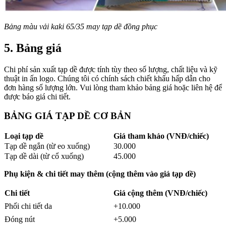
Bảng màu vải kaki 65/35 may tạp dề đồng phục
5.
Bảng giá
Chi phí sản xuất tạp dề được tính tùy theo số lượng, chất liệu và kỹ
thuật in ấn logo. Chúng tôi có chính sách chiết khấu hấp dẫn cho
đơn hàng số lượng lớn. Vui lòng tham khảo bảng giá hoặc liên hệ để
được báo giá chi tiết.
BẢNG GIÁ TẠP DỀ CƠ BẢN
Loại tạp dề
Giá tham khảo (VNĐ/chiếc)
Tạp dề ngắn (từ eo xuống)
30.000
Tạp dề dài (từ cổ xuống)
45.000
Phụ kiện & chi tiết may thêm (cộng thêm vào giá tạp dề)
Chi tiết
Giá cộng thêm (VNĐ/chiếc)
Phối chi tiết da
+10.000
Đóng nút
+5.000