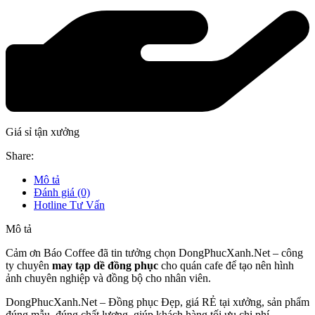
Giá sỉ tận xưởng
Share:
Mô tả
Đánh giá (0)
Hotline Tư Vấn
Mô tả
Cảm ơn
Báo Coffee
đã tin tưởng chọn DongPhucXanh.Net – công
ty chuyên
may tạp dề đồng phục
cho quán cafe
để tạo nên hình
ảnh chuyên nghiệp và đồng bộ cho nhân viên.
DongPhucXanh.Net – Đồng phục Đẹp, giá RẺ tại xưởng, sản phẩm
đúng mẫu, đúng chất lượng, giúp khách hàng tối ưu chi phí.