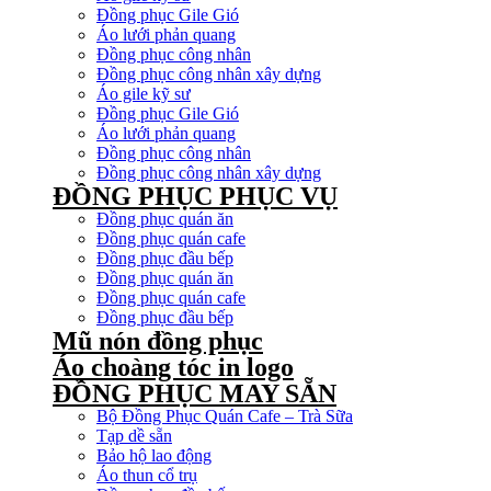
Đồng phục Gile Gió
Áo lưới phản quang
Đồng phục công nhân
Đồng phục công nhân xây dựng
Áo gile kỹ sư
Đồng phục Gile Gió
Áo lưới phản quang
Đồng phục công nhân
Đồng phục công nhân xây dựng
ĐỒNG PHỤC PHỤC VỤ
Đồng phục quán ăn
Đồng phục quán cafe
Đồng phục đầu bếp
Đồng phục quán ăn
Đồng phục quán cafe
Đồng phục đầu bếp
Mũ nón đồng phục
Áo choàng tóc in logo
ĐỒNG PHỤC MAY SẴN
Bộ Đồng Phục Quán Cafe – Trà Sữa
Tạp dề sẵn
Bảo hộ lao động
Áo thun cổ trụ