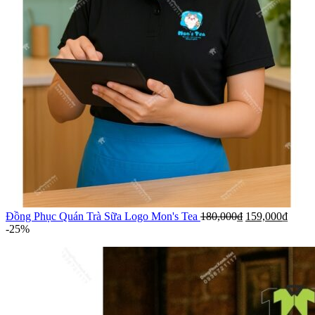
Đồng Phục Quán Trà Sữa Logo Mon's Tea
180,000
₫
159,000
₫
-25%