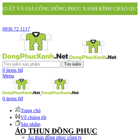
CÔNG ĐỒNG PHỤC XANH KÍNH CHÀO QUÝ KHÁCH
0936 72 1117
Tìm kiếm
0
items
0
₫
Menu
0
items
0
₫
Trang chủ
Về chúng tôi
Sản phẩm
ÁO THUN ĐỒNG PHỤC
Áo thun đồng phục công ty