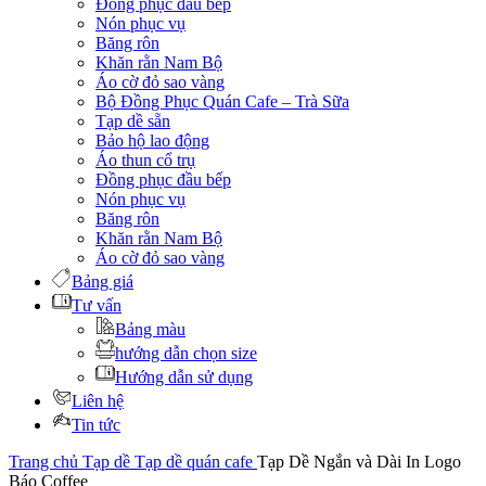
Đồng phục đầu bếp
Nón phục vụ
Băng rôn
Khăn rằn Nam Bộ
Áo cờ đỏ sao vàng
Bộ Đồng Phục Quán Cafe – Trà Sữa
Tạp dề sẵn
Bảo hộ lao động
Áo thun cổ trụ
Đồng phục đầu bếp
Nón phục vụ
Băng rôn
Khăn rằn Nam Bộ
Áo cờ đỏ sao vàng
Bảng giá
Tư vấn
Bảng màu
hướng dẫn chọn size
Hướng dẫn sử dụng
Liên hệ
Tin tức
Trang chủ
Tạp dề
Tạp dề quán cafe
Tạp Dề Ngắn và Dài In Logo
Báo Coffee