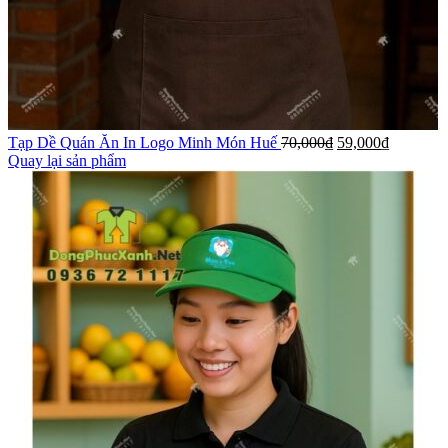
Tạp Dề Quán Ăn In Logo Minh Món Huế
70,000
₫
59,000
₫
Quay lại sản phẩm