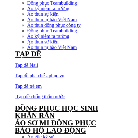
Đồng phục Teambuilding
Áo kỷ niệm ra trường
Áo thun sự kiện
Áo thun tự hào Việt Nam
Áo thun đồng phục công ty
Đồng phục Teambuilding
Áo kỷ niệm ra trường
Áo thun sự kiện
Áo thun tự hào Việt Nam
TẠP DỀ
Tạp dề Nail
Tạp dề pha chế - phục vụ
Tạp dề trẻ em
Tạp dề chống thấm nước
ĐỒNG PHỤC HỌC SINH
KHĂN RẰN
ÁO SƠ MI ĐỒNG PHỤC
BẢO HỘ LAO ĐỘNG
Áo gile kỹ sư