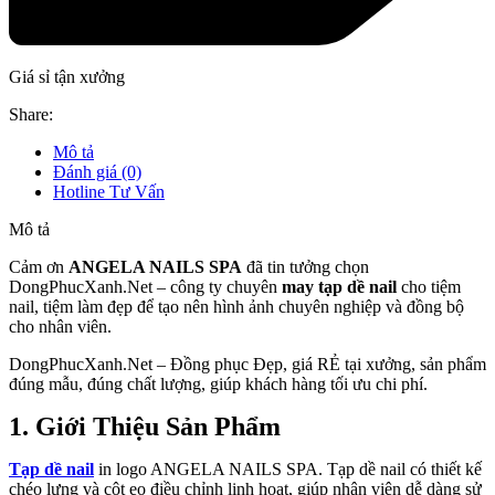
Giá sỉ tận xưởng
Share:
Mô tả
Đánh giá (0)
Hotline Tư Vấn
Mô tả
Cảm ơn
ANGELA NAILS SPA
đã tin tưởng chọn
DongPhucXanh.Net – công ty chuyên
may tạp dề nail
cho tiệm
nail, tiệm làm đẹp
để tạo nên hình ảnh chuyên nghiệp và đồng bộ
cho nhân viên.
DongPhucXanh.Net – Đồng phục Đẹp, giá RẺ tại xưởng, sản phẩm
đúng mẫu, đúng chất lượng, giúp khách hàng tối ưu chi phí.
1. Giới Thiệu Sản Phẩm
Tạp dề nail
in logo ANGELA NAILS SPA. Tạp dề nail có thiết kế
chéo lưng và cột eo điều chỉnh linh hoạt, giúp nhân viên dễ dàng sử