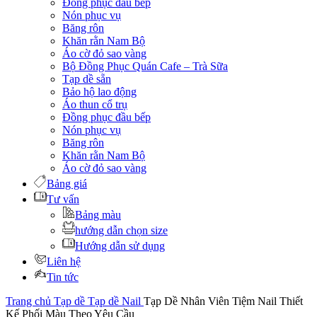
Đồng phục đầu bếp
Nón phục vụ
Băng rôn
Khăn rằn Nam Bộ
Áo cờ đỏ sao vàng
Bộ Đồng Phục Quán Cafe – Trà Sữa
Tạp dề sẵn
Bảo hộ lao động
Áo thun cổ trụ
Đồng phục đầu bếp
Nón phục vụ
Băng rôn
Khăn rằn Nam Bộ
Áo cờ đỏ sao vàng
Bảng giá
Tư vấn
Bảng màu
hướng dẫn chọn size
Hướng dẫn sử dụng
Liên hệ
Tin tức
Trang chủ
Tạp dề
Tạp dề Nail
Tạp Dề Nhân Viên Tiệm Nail Thiết
Kế Phối Màu Theo Yêu Cầu