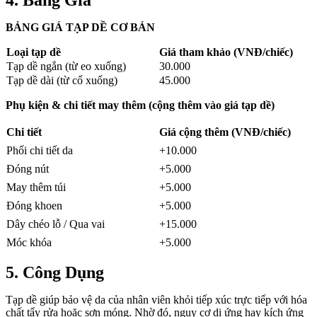
BẢNG GIÁ TẠP DỀ CƠ BẢN
Loại tạp dề
Giá tham khảo (VNĐ/chiếc)
Tạp dề ngắn (từ eo xuống)
30.000
Tạp dề dài (từ cổ xuống)
45.000
Phụ kiện & chi tiết may thêm (cộng thêm vào giá tạp dề)
Chi tiết
Giá cộng thêm (VNĐ/chiếc)
Phối chi tiết da
+10.000
Đóng nút
+5.000
May thêm túi
+5.000
Đóng khoen
+5.000
Dây chéo lỗ / Qua vai
+15.000
Móc khóa
+5.000
5. Công Dụng
Tạp dề giúp bảo vệ da của nhân viên khỏi tiếp xúc trực tiếp với hóa
chất tẩy rửa hoặc sơn móng. Nhờ đó, nguy cơ dị ứng hay kích ứng