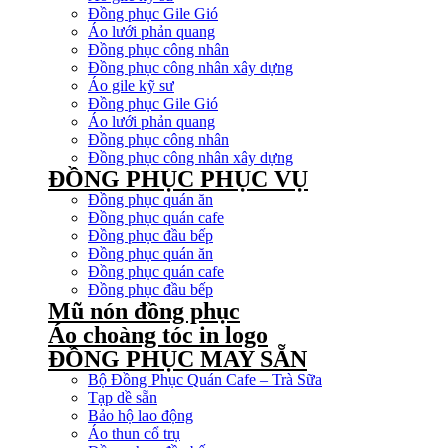
Đồng phục Gile Gió
Áo lưới phản quang
Đồng phục công nhân
Đồng phục công nhân xây dựng
Áo gile kỹ sư
Đồng phục Gile Gió
Áo lưới phản quang
Đồng phục công nhân
Đồng phục công nhân xây dựng
ĐỒNG PHỤC PHỤC VỤ
Đồng phục quán ăn
Đồng phục quán cafe
Đồng phục đầu bếp
Đồng phục quán ăn
Đồng phục quán cafe
Đồng phục đầu bếp
Mũ nón đồng phục
Áo choàng tóc in logo
ĐỒNG PHỤC MAY SẴN
Bộ Đồng Phục Quán Cafe – Trà Sữa
Tạp dề sẵn
Bảo hộ lao động
Áo thun cổ trụ