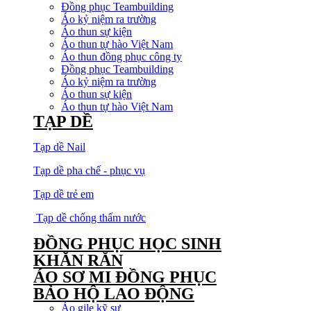
Đồng phục Teambuilding
Áo kỷ niệm ra trường
Áo thun sự kiện
Áo thun tự hào Việt Nam
Áo thun đồng phục công ty
Đồng phục Teambuilding
Áo kỷ niệm ra trường
Áo thun sự kiện
Áo thun tự hào Việt Nam
TẠP DỀ
Tạp dề Nail
Tạp dề pha chế - phục vụ
Tạp dề trẻ em
Tạp dề chống thấm nước
ĐỒNG PHỤC HỌC SINH
KHĂN RẰN
ÁO SƠ MI ĐỒNG PHỤC
BẢO HỘ LAO ĐỘNG
Áo gile kỹ sư