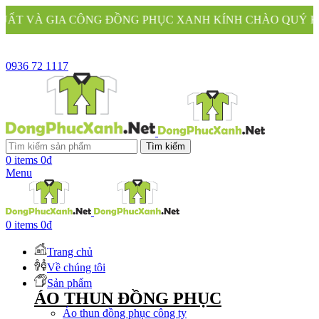
CÔNG ĐỒNG PHỤC XANH KÍNH CHÀO QUÝ KHÁCH
0936 72 1117
Tìm kiếm
0
items
0
₫
Menu
0
items
0
₫
Trang chủ
Về chúng tôi
Sản phẩm
ÁO THUN ĐỒNG PHỤC
Áo thun đồng phục công ty