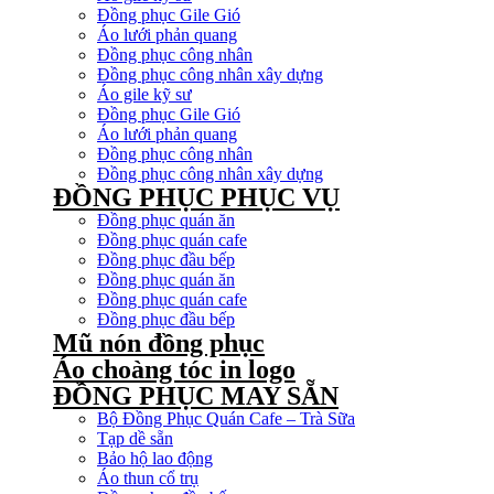
Đồng phục Gile Gió
Áo lưới phản quang
Đồng phục công nhân
Đồng phục công nhân xây dựng
Áo gile kỹ sư
Đồng phục Gile Gió
Áo lưới phản quang
Đồng phục công nhân
Đồng phục công nhân xây dựng
ĐỒNG PHỤC PHỤC VỤ
Đồng phục quán ăn
Đồng phục quán cafe
Đồng phục đầu bếp
Đồng phục quán ăn
Đồng phục quán cafe
Đồng phục đầu bếp
Mũ nón đồng phục
Áo choàng tóc in logo
ĐỒNG PHỤC MAY SẴN
Bộ Đồng Phục Quán Cafe – Trà Sữa
Tạp dề sẵn
Bảo hộ lao động
Áo thun cổ trụ