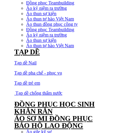
Đồng phục Teambuilding
Áo kỷ niệm ra trường
Áo thun sự kiện
Áo thun tự hào Việt Nam
Áo thun đồng phục công ty
Đồng phục Teambuilding
Áo kỷ niệm ra trường
Áo thun sự kiện
Áo thun tự hào Việt Nam
TẠP DỀ
Tạp dề Nail
Tạp dề pha chế - phục vụ
Tạp dề trẻ em
Tạp dề chống thấm nước
ĐỒNG PHỤC HỌC SINH
KHĂN RẰN
ÁO SƠ MI ĐỒNG PHỤC
BẢO HỘ LAO ĐỘNG
Áo gile kỹ sư