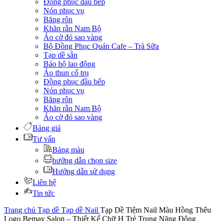
Đồng phục đầu bếp
Nón phục vụ
Băng rôn
Khăn rằn Nam Bộ
Áo cờ đỏ sao vàng
Bộ Đồng Phục Quán Cafe – Trà Sữa
Tạp dề sẵn
Bảo hộ lao động
Áo thun cổ trụ
Đồng phục đầu bếp
Nón phục vụ
Băng rôn
Khăn rằn Nam Bộ
Áo cờ đỏ sao vàng
Bảng giá
Tư vấn
Bảng màu
hướng dẫn chọn size
Hướng dẫn sử dụng
Liên hệ
Tin tức
Trang chủ
Tạp dề
Tạp dề Nail
Tạp Dề Tiệm Nail Màu Hồng Thêu
Logo Bemay Salon – Thiết Kế Chữ H Trẻ Trung Năng Động