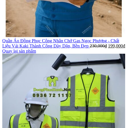
Quần Áo Đồng Phục Công Nhân Chở Gas Ngọc Phượng - Chất
Liệu Vải Kaki Thành Công Dày Dặn, Bền Đẹp
230,000
₫
199,000
₫
Quay lại sản phẩm