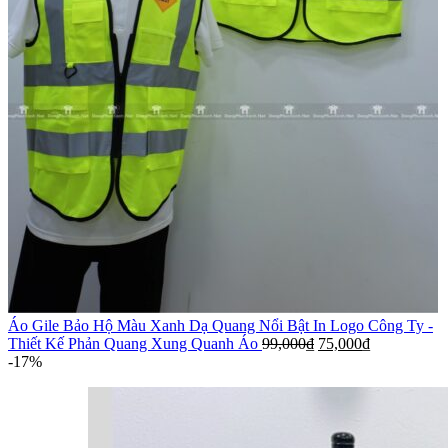
Áo Gile Bảo Hộ Màu Xanh Dạ Quang Nổi Bật In Logo Công Ty -
Thiết Kế Phản Quang Xung Quanh Áo
99,000
₫
75,000
₫
-17%