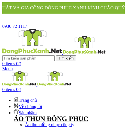
 ĐỒNG PHỤC XANH KÍNH CHÀO QUÝ KHÁCH
0936 72 1117
Tìm kiếm
0
items
0
₫
Menu
0
items
0
₫
Trang chủ
Về chúng tôi
Sản phẩm
ÁO THUN ĐỒNG PHỤC
Áo thun đồng phục công ty