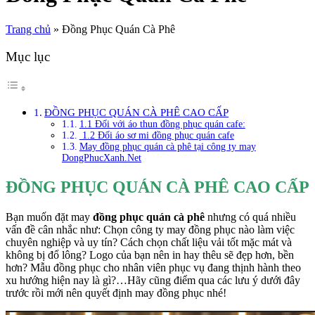
Trang chủ
»
Đồng Phục Quán Cà Phê
Mục lục
ĐỒNG PHỤC QUÁN CÀ PHÊ CAO CẤP
1.1 Đối với áo thun đồng phục quán cafe:
1.2 Đối áo sơ mi đồng phục quán cafe
May đồng phục quán cà phê tại công ty may
DongPhucXanh.Net
ĐỒNG PHỤC QUÁN CÀ PHÊ CAO CẤP
Bạn muốn đặt may
đồng phục quán cà phê
nhưng có quá nhiều
vấn đề cân nhắc như: Chọn công ty may đồng phục nào làm việc
chuyên nghiệp và uy tín? Cách chọn chất liệu vải tốt mặc mát và
không bị đổ lông? Logo của bạn nên in hay thêu sẽ đẹp hơn, bền
hơn? Mẫu đồng phục cho nhân viên phục vụ đang thịnh hành theo
xu hướng hiện nay là gì?…Hãy cũng điểm qua các lưu ý dưới đây
trước rồi mới nên quyết định may đồng phục nhé!