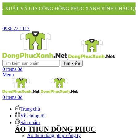
ÔNG ĐỒNG PHỤC XANH KÍNH CHÀO QUÝ KHÁCH
0936 72 1117
Tìm kiếm
0
items
0
₫
Menu
0
items
0
₫
Trang chủ
Về chúng tôi
Sản phẩm
ÁO THUN ĐỒNG PHỤC
Áo thun đồng phục công ty