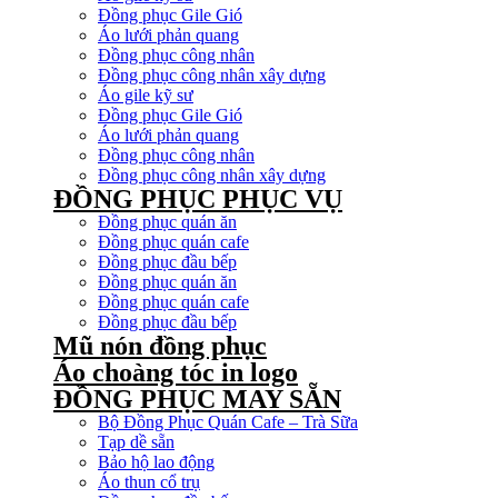
Đồng phục Gile Gió
Áo lưới phản quang
Đồng phục công nhân
Đồng phục công nhân xây dựng
Áo gile kỹ sư
Đồng phục Gile Gió
Áo lưới phản quang
Đồng phục công nhân
Đồng phục công nhân xây dựng
ĐỒNG PHỤC PHỤC VỤ
Đồng phục quán ăn
Đồng phục quán cafe
Đồng phục đầu bếp
Đồng phục quán ăn
Đồng phục quán cafe
Đồng phục đầu bếp
Mũ nón đồng phục
Áo choàng tóc in logo
ĐỒNG PHỤC MAY SẴN
Bộ Đồng Phục Quán Cafe – Trà Sữa
Tạp dề sẵn
Bảo hộ lao động
Áo thun cổ trụ