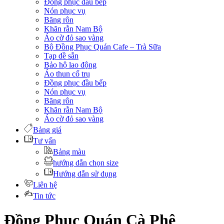
Đồng phục đầu bếp
Nón phục vụ
Băng rôn
Khăn rằn Nam Bộ
Áo cờ đỏ sao vàng
Bộ Đồng Phục Quán Cafe – Trà Sữa
Tạp dề sẵn
Bảo hộ lao động
Áo thun cổ trụ
Đồng phục đầu bếp
Nón phục vụ
Băng rôn
Khăn rằn Nam Bộ
Áo cờ đỏ sao vàng
Bảng giá
Tư vấn
Bảng màu
hướng dẫn chọn size
Hướng dẫn sử dụng
Liên hệ
Tin tức
Đồng Phục Quán Cà Phê