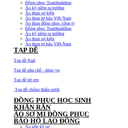
Đồng phục Teambuilding
Áo kỷ niệm ra trường
Áo thun sự kiện
Áo thun tự hào Việt Nam
Áo thun đồng phục công ty
Đồng phục Teambuilding
Áo kỷ niệm ra trường
Áo thun sự kiện
Áo thun tự hào Việt Nam
TẠP DỀ
Tạp dề Nail
Tạp dề pha chế - phục vụ
Tạp dề trẻ em
Tạp dề chống thấm nước
ĐỒNG PHỤC HỌC SINH
KHĂN RẰN
ÁO SƠ MI ĐỒNG PHỤC
BẢO HỘ LAO ĐỘNG
Áo gile kỹ sư