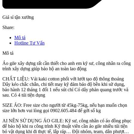
Giá sỉ tận xưởng
Share:
Mô tả
Hotline Tư Vấn
Mô tả
Áo gile xây dựng rất cần thiết cho anh em kỹ sư, công nhân ra công
trình xây dựng giúp bảo hộ an toàn lao động
CHẤT LIỆU: Vải kaki cotton phối với lưới tạo độ thông thoáng
Dây kéo chắc chắn, chi tiết may kỹ đảm bảo độ bền khi sử dụng,
bảo hành 12 tháng 1 đổi 1 nếu sút chỉ Có dây phản quang trước và
sau. Có 4 túi tiện dụng
SIZE ÁO: Free size cho người từ 45kg-75kg, nếu bạn muốn chọn
size lớn hơn vui lòng gọi 0902.605.484 để gởi số kg
AI NÊN SỬ DỤNG ÁO GILE: Kỹ sư, công nhân có áo đồng phục
để bảo hộ khi ra công trình Kỹ thuật viên cần áo gile nhiều túi tiện
bỏ vật dụng khi đi thực tế, lắp ráp… Đội nhóm, team, dân phượt…