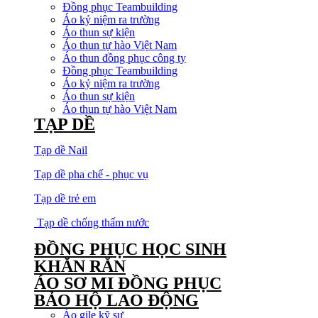
Đồng phục Teambuilding
Áo kỷ niệm ra trường
Áo thun sự kiện
Áo thun tự hào Việt Nam
Áo thun đồng phục công ty
Đồng phục Teambuilding
Áo kỷ niệm ra trường
Áo thun sự kiện
Áo thun tự hào Việt Nam
TẠP DỀ
Tạp dề Nail
Tạp dề pha chế - phục vụ
Tạp dề trẻ em
Tạp dề chống thấm nước
ĐỒNG PHỤC HỌC SINH
KHĂN RẰN
ÁO SƠ MI ĐỒNG PHỤC
BẢO HỘ LAO ĐỘNG
Áo gile kỹ sư