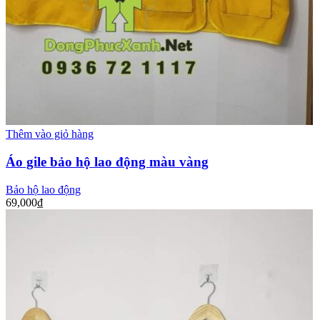
Thêm vào giỏ hàng
Áo gile bảo hộ lao động màu vàng
Bảo hộ lao động
69,000
₫