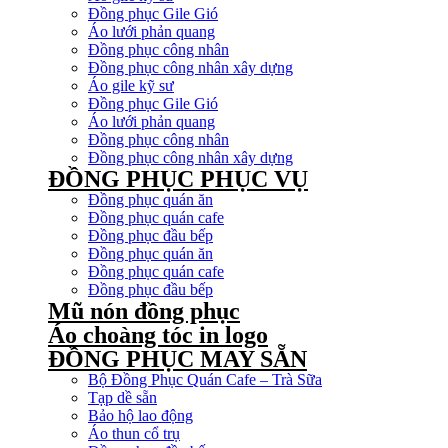
Đồng phục Gile Gió
Áo lưới phản quang
Đồng phục công nhân
Đồng phục công nhân xây dựng
Áo gile kỹ sư
Đồng phục Gile Gió
Áo lưới phản quang
Đồng phục công nhân
Đồng phục công nhân xây dựng
ĐỒNG PHỤC PHỤC VỤ
Đồng phục quán ăn
Đồng phục quán cafe
Đồng phục đầu bếp
Đồng phục quán ăn
Đồng phục quán cafe
Đồng phục đầu bếp
Mũ nón đồng phục
Áo choàng tóc in logo
ĐỒNG PHỤC MAY SẴN
Bộ Đồng Phục Quán Cafe – Trà Sữa
Tạp dề sẵn
Bảo hộ lao động
Áo thun cổ trụ