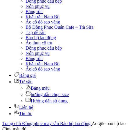
Đồng phục đầu bếp
Nón phục vụ
Băng rôn
Khăn rằn Nam Bộ
Áo cờ đỏ sao vàng
Bộ Đồng Phục Quán Cafe – Trà Sữa
Tạp dề sẵn
Bảo hộ lao động
Áo thun cổ trụ
Đồng phục đầu bếp
Nón phục vụ
Băng rôn
Khăn rằn Nam Bộ
Áo cờ đỏ sao vàng
Bảng giá
Tư vấn
Bảng màu
hướng dẫn chọn size
Hướng dẫn sử dụng
Liên hệ
Tin tức
Trang chủ
Đồng phục may sẵn
Bảo hộ lao động
Áo gile bảo hộ lao
động màu đỏ