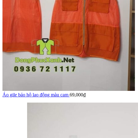
Áo gile bảo hộ lao động màu cam
69,000
₫