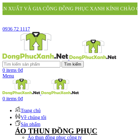
IA CÔNG ĐỒNG PHỤC XANH KÍNH CHÀO QUÝ KHÁCH
0936 72 1117
Tìm kiếm
0
items
0
₫
Menu
0
items
0
₫
Trang chủ
Về chúng tôi
Sản phẩm
ÁO THUN ĐỒNG PHỤC
Áo thun đồng phục công ty