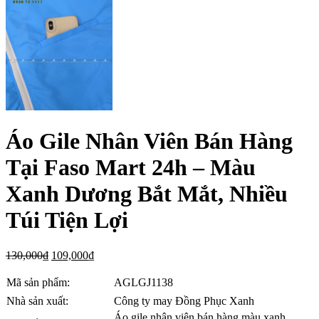
Áo Gile Nhân Viên Bán Hàng
Tại Faso Mart 24h – Màu
Xanh Dương Bắt Mắt, Nhiều
Túi Tiện Lợi
130,000
₫
109,000
₫
Mã sản phẩm:
AGLGJ1138
Nhà sản xuất:
Công ty may Đồng Phục Xanh
Áo gile nhân viên bán hàng màu xanh