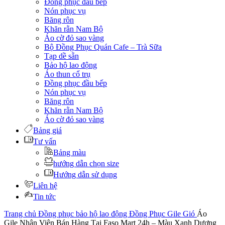
Đồng phục đầu bếp
Nón phục vụ
Băng rôn
Khăn rằn Nam Bộ
Áo cờ đỏ sao vàng
Bộ Đồng Phục Quán Cafe – Trà Sữa
Tạp dề sẵn
Bảo hộ lao động
Áo thun cổ trụ
Đồng phục đầu bếp
Nón phục vụ
Băng rôn
Khăn rằn Nam Bộ
Áo cờ đỏ sao vàng
Bảng giá
Tư vấn
Bảng màu
hướng dẫn chọn size
Hướng dẫn sử dụng
Liên hệ
Tin tức
Trang chủ
Đồng phục bảo hộ lao động
Đồng Phục Gile Gió
Áo
Gile Nhân Viên Bán Hàng Tại Faso Mart 24h – Màu Xanh Dương