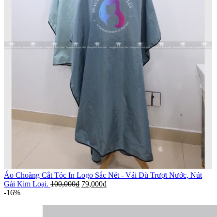
Áo Choàng Cắt Tóc In Logo Sắc Nét - Vải Dù Trượt Nước, Nút
Gài Kim Loại.
100,000
₫
79,000
₫
-16%