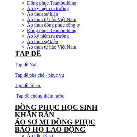
Đồng phục Teambuilding
Áo kỷ niệm ra trường
Áo thun sự kiện
Áo thun tự hào Việt Nam
Áo thun đồng phục công ty
Đồng phục Teambuilding
Áo kỷ niệm ra trường
Áo thun sự kiện
Áo thun tự hào Việt Nam
TẠP DỀ
Tạp dề Nail
Tạp dề pha chế - phục vụ
Tạp dề trẻ em
Tạp dề chống thấm nước
ĐỒNG PHỤC HỌC SINH
KHĂN RẰN
ÁO SƠ MI ĐỒNG PHỤC
BẢO HỘ LAO ĐỘNG
Áo gile kỹ sư