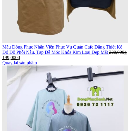
Mẫu Đồng Phục Nhân Viên Phục Vụ Quán Cafe Đắng Thiết Kế
Đỏ Đô Phối Nâu, Tạp Dề Móc Khóa Kim Loại Đẹp Mắt
220,000
₫
199,000
₫
Quay lại sản phẩm