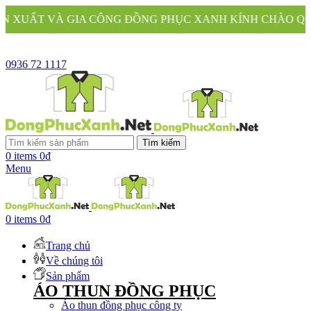
 CÔNG ĐỒNG PHỤC XANH KÍNH CHÀO QUÝ KHÁCH
0936 72 1117
Tìm kiếm
0
items
0
₫
Menu
0
items
0
₫
Trang chủ
Về chúng tôi
Sản phẩm
ÁO THUN ĐỒNG PHỤC
Áo thun đồng phục công ty