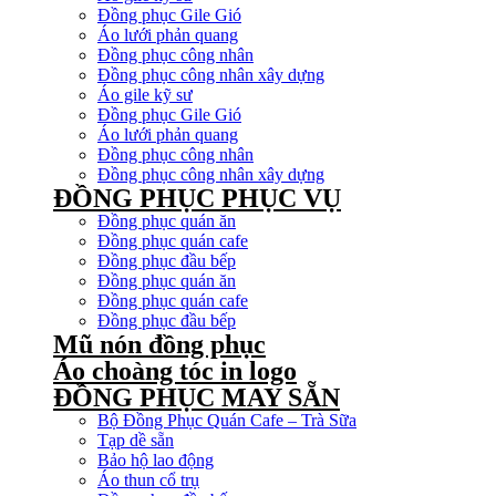
Đồng phục Gile Gió
Áo lưới phản quang
Đồng phục công nhân
Đồng phục công nhân xây dựng
Áo gile kỹ sư
Đồng phục Gile Gió
Áo lưới phản quang
Đồng phục công nhân
Đồng phục công nhân xây dựng
ĐỒNG PHỤC PHỤC VỤ
Đồng phục quán ăn
Đồng phục quán cafe
Đồng phục đầu bếp
Đồng phục quán ăn
Đồng phục quán cafe
Đồng phục đầu bếp
Mũ nón đồng phục
Áo choàng tóc in logo
ĐỒNG PHỤC MAY SẴN
Bộ Đồng Phục Quán Cafe – Trà Sữa
Tạp dề sẵn
Bảo hộ lao động
Áo thun cổ trụ