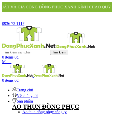
G ĐỒNG PHỤC XANH KÍNH CHÀO QUÝ KHÁCH
0936 72 1117
Tìm kiếm
0
items
0
₫
Menu
0
items
0
₫
Trang chủ
Về chúng tôi
Sản phẩm
ÁO THUN ĐỒNG PHỤC
Áo thun đồng phục công ty