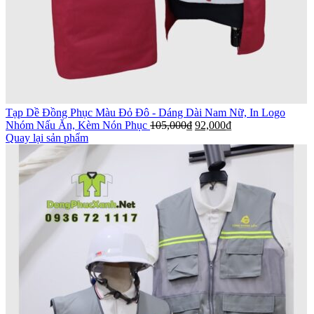
Tạp Dề Đồng Phục Màu Đỏ Đô - Dáng Dài Nam Nữ, In Logo
Nhóm Nấu Ăn, Kèm Nón Phục
105,000
₫
92,000
₫
Quay lại sản phẩm