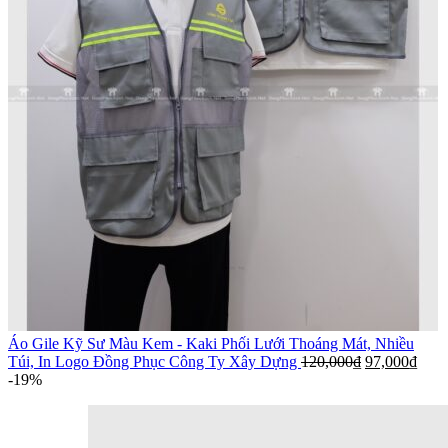
Áo Gile Kỹ Sư Màu Kem - Kaki Phối Lưới Thoáng Mát, Nhiều
Túi, In Logo Đồng Phục Công Ty Xây Dựng
120,000
₫
97,000
₫
-19%