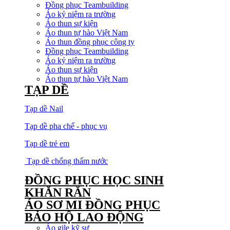
Đồng phục Teambuilding
Áo kỷ niệm ra trường
Áo thun sự kiện
Áo thun tự hào Việt Nam
Áo thun đồng phục công ty
Đồng phục Teambuilding
Áo kỷ niệm ra trường
Áo thun sự kiện
Áo thun tự hào Việt Nam
TẠP DỀ
Tạp dề Nail
Tạp dề pha chế - phục vụ
Tạp dề trẻ em
Tạp dề chống thấm nước
ĐỒNG PHỤC HỌC SINH
KHĂN RẰN
ÁO SƠ MI ĐỒNG PHỤC
BẢO HỘ LAO ĐỘNG
Áo gile kỹ sư