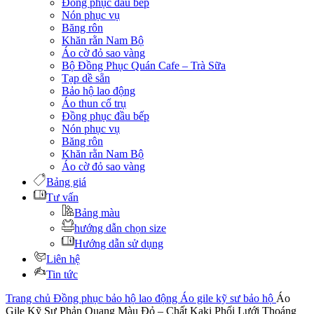
Đồng phục đầu bếp
Nón phục vụ
Băng rôn
Khăn rằn Nam Bộ
Áo cờ đỏ sao vàng
Bộ Đồng Phục Quán Cafe – Trà Sữa
Tạp dề sẵn
Bảo hộ lao động
Áo thun cổ trụ
Đồng phục đầu bếp
Nón phục vụ
Băng rôn
Khăn rằn Nam Bộ
Áo cờ đỏ sao vàng
Bảng giá
Tư vấn
Bảng màu
hướng dẫn chọn size
Hướng dẫn sử dụng
Liên hệ
Tin tức
Trang chủ
Đồng phục bảo hộ lao động
Áo gile kỹ sư bảo hộ
Áo
Gile Kỹ Sư Phản Quang Màu Đỏ – Chất Kaki Phối Lưới Thoáng