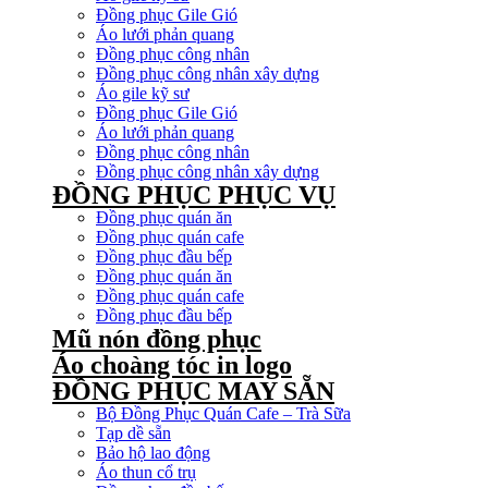
Đồng phục Gile Gió
Áo lưới phản quang
Đồng phục công nhân
Đồng phục công nhân xây dựng
Áo gile kỹ sư
Đồng phục Gile Gió
Áo lưới phản quang
Đồng phục công nhân
Đồng phục công nhân xây dựng
ĐỒNG PHỤC PHỤC VỤ
Đồng phục quán ăn
Đồng phục quán cafe
Đồng phục đầu bếp
Đồng phục quán ăn
Đồng phục quán cafe
Đồng phục đầu bếp
Mũ nón đồng phục
Áo choàng tóc in logo
ĐỒNG PHỤC MAY SẴN
Bộ Đồng Phục Quán Cafe – Trà Sữa
Tạp dề sẵn
Bảo hộ lao động
Áo thun cổ trụ