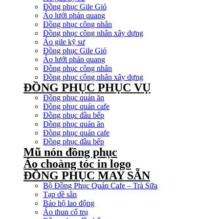
Đồng phục Gile Gió
Áo lưới phản quang
Đồng phục công nhân
Đồng phục công nhân xây dựng
Áo gile kỹ sư
Đồng phục Gile Gió
Áo lưới phản quang
Đồng phục công nhân
Đồng phục công nhân xây dựng
ĐỒNG PHỤC PHỤC VỤ
Đồng phục quán ăn
Đồng phục quán cafe
Đồng phục đầu bếp
Đồng phục quán ăn
Đồng phục quán cafe
Đồng phục đầu bếp
Mũ nón đồng phục
Áo choàng tóc in logo
ĐỒNG PHỤC MAY SẴN
Bộ Đồng Phục Quán Cafe – Trà Sữa
Tạp dề sẵn
Bảo hộ lao động
Áo thun cổ trụ