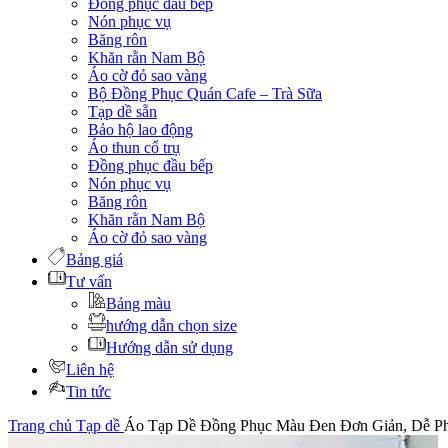
Đồng phục đầu bếp
Nón phục vụ
Băng rôn
Khăn rằn Nam Bộ
Áo cờ đỏ sao vàng
Bộ Đồng Phục Quán Cafe – Trà Sữa
Tạp dề sẵn
Bảo hộ lao động
Áo thun cổ trụ
Đồng phục đầu bếp
Nón phục vụ
Băng rôn
Khăn rằn Nam Bộ
Áo cờ đỏ sao vàng
Bảng giá
Tư vấn
Bảng màu
hướng dẫn chọn size
Hướng dẫn sử dụng
Liên hệ
Tin tức
Trang chủ
Tạp dề
Áo Tạp Dề Đồng Phục Màu Đen Đơn Giản, Dễ Ph