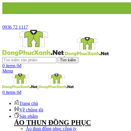
CÔNG TY 
0936 72 1117
Tìm kiếm
0
items
0
₫
Menu
0
items
0
₫
Trang chủ
Về chúng tôi
Sản phẩm
ÁO THUN ĐỒNG PHỤC
Áo thun đồng phục công ty