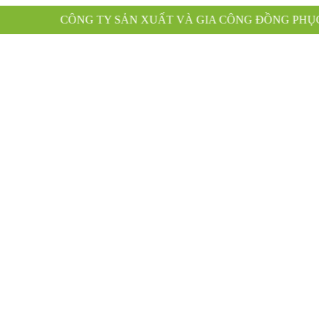
SẢN XUẤT VÀ GIA CÔNG ĐỒNG PHỤC XANH KÍNH CHÀO 