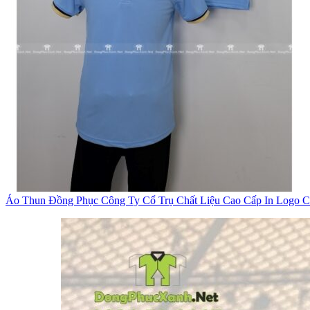
Áo Thun Đồng Phục Công Ty Cổ Trụ Chất Liệu Cao Cấp In Logo 