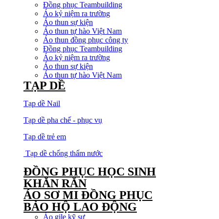
Đồng phục Teambuilding
Áo kỷ niệm ra trường
Áo thun sự kiện
Áo thun tự hào Việt Nam
Áo thun đồng phục công ty
Đồng phục Teambuilding
Áo kỷ niệm ra trường
Áo thun sự kiện
Áo thun tự hào Việt Nam
TẠP DỀ
Tạp dề Nail
Tạp dề pha chế - phục vụ
Tạp dề trẻ em
Tạp dề chống thấm nước
ĐỒNG PHỤC HỌC SINH
KHĂN RẰN
ÁO SƠ MI ĐỒNG PHỤC
BẢO HỘ LAO ĐỘNG
Áo gile kỹ sư