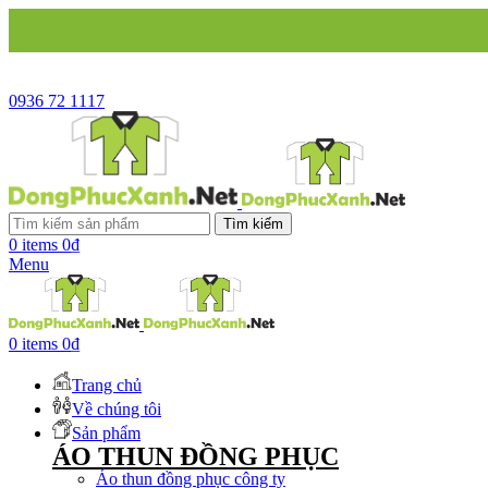
CÔNG 
0936 72 1117
Tìm kiếm
0
items
0
₫
Menu
0
items
0
₫
Trang chủ
Về chúng tôi
Sản phẩm
ÁO THUN ĐỒNG PHỤC
Áo thun đồng phục công ty