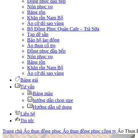
Đồng phục đầu bếp
Nón phục vụ
Băng rôn
Khăn rằn Nam Bộ
Áo cờ đỏ sao vàng
Bộ Đồng Phục Quán Cafe – Trà Sữa
Tạp dề sẵn
Bảo hộ lao động
Áo thun cổ trụ
Đồng phục đầu bếp
Nón phục vụ
Băng rôn
Khăn rằn Nam Bộ
Áo cờ đỏ sao vàng
Bảng giá
Tư vấn
Bảng màu
hướng dẫn chọn size
Hướng dẫn sử dụng
Liên hệ
Tin tức
Trang chủ
Áo thun đồng phục
Áo thun đồng phục công ty
Áo Thun Đ