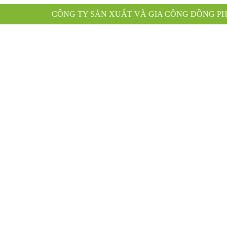
TY SẢN XUẤT VÀ GIA CÔNG ĐỒNG PHỤC XANH KÍNH C