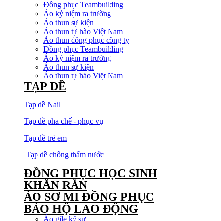
Đồng phục Teambuilding
Áo kỷ niệm ra trường
Áo thun sự kiện
Áo thun tự hào Việt Nam
Áo thun đồng phục công ty
Đồng phục Teambuilding
Áo kỷ niệm ra trường
Áo thun sự kiện
Áo thun tự hào Việt Nam
TẠP DỀ
Tạp dề Nail
Tạp dề pha chế - phục vụ
Tạp dề trẻ em
Tạp dề chống thấm nước
ĐỒNG PHỤC HỌC SINH
KHĂN RẰN
ÁO SƠ MI ĐỒNG PHỤC
BẢO HỘ LAO ĐỘNG
Áo gile kỹ sư