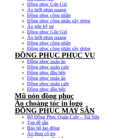
Đồng phục Gile Gió
Áo lưới phản quang
Đồng phục công nhân
Đồng phục công nhân xây dựng
Áo gile kỹ sư
Đồng phục Gile Gió
Áo lưới phản quang
Đồng phục công nhân
Đồng phục công nhân xây dựng
ĐỒNG PHỤC PHỤC VỤ
Đồng phục quán ăn
Đồng phục quán cafe
Đồng phục đầu bếp
Đồng phục quán ăn
Đồng phục quán cafe
Đồng phục đầu bếp
Mũ nón đồng phục
Áo choàng tóc in logo
ĐỒNG PHỤC MAY SẴN
Bộ Đồng Phục Quán Cafe – Trà Sữa
Tạp dề sẵn
Bảo hộ lao động
Áo thun cổ trụ