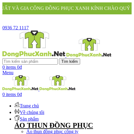
ÔNG ĐỒNG PHỤC XANH KÍNH CHÀO QUÝ KHÁCH
0936 72 1117
Tìm kiếm
0
items
0
₫
Menu
0
items
0
₫
Trang chủ
Về chúng tôi
Sản phẩm
ÁO THUN ĐỒNG PHỤC
Áo thun đồng phục công ty