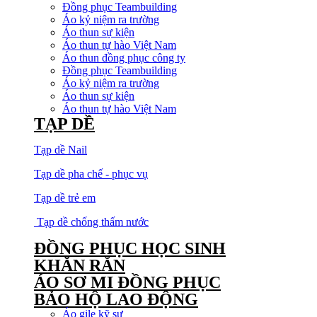
Đồng phục Teambuilding
Áo kỷ niệm ra trường
Áo thun sự kiện
Áo thun tự hào Việt Nam
Áo thun đồng phục công ty
Đồng phục Teambuilding
Áo kỷ niệm ra trường
Áo thun sự kiện
Áo thun tự hào Việt Nam
TẠP DỀ
Tạp dề Nail
Tạp dề pha chế - phục vụ
Tạp dề trẻ em
Tạp dề chống thấm nước
ĐỒNG PHỤC HỌC SINH
KHĂN RẰN
ÁO SƠ MI ĐỒNG PHỤC
BẢO HỘ LAO ĐỘNG
Áo gile kỹ sư