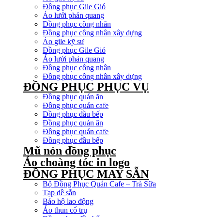
Đồng phục Gile Gió
Áo lưới phản quang
Đồng phục công nhân
Đồng phục công nhân xây dựng
Áo gile kỹ sư
Đồng phục Gile Gió
Áo lưới phản quang
Đồng phục công nhân
Đồng phục công nhân xây dựng
ĐỒNG PHỤC PHỤC VỤ
Đồng phục quán ăn
Đồng phục quán cafe
Đồng phục đầu bếp
Đồng phục quán ăn
Đồng phục quán cafe
Đồng phục đầu bếp
Mũ nón đồng phục
Áo choàng tóc in logo
ĐỒNG PHỤC MAY SẴN
Bộ Đồng Phục Quán Cafe – Trà Sữa
Tạp dề sẵn
Bảo hộ lao động
Áo thun cổ trụ