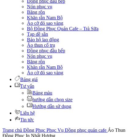
Đồng phục đầu bếp
Nón phục vụ
Băng rôn
Khăn rằn Nam Bộ
Áo cờ đỏ sao vàng
Bộ Đồng Phục Quán Cafe – Trà Sữa
Tạp dề sẵn
Bảo hộ lao động
Áo thun cổ trụ
Đồng phục đầu bếp
Nón phục vụ
Băng rôn
Khăn rằn Nam Bộ
Áo cờ đỏ sao vàng
Bảng giá
Tư vấn
Bảng màu
hướng dẫn chọn size
Hướng dẫn sử dụng
Liên hệ
Tin tức
Trang chủ
Đồng Phục Phục Vụ
Đồng phục quán cafe
Áo Thun
Đồng Phục In Nhất Hương