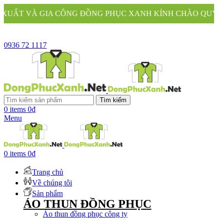
CÔNG ĐỒNG PHỤC XANH KÍNH CHÀO QUÝ KHÁCH
0936 72 1117
Tìm kiếm
0
items
0
₫
Menu
0
items
0
₫
Trang chủ
Về chúng tôi
Sản phẩm
ÁO THUN ĐỒNG PHỤC
Áo thun đồng phục công ty