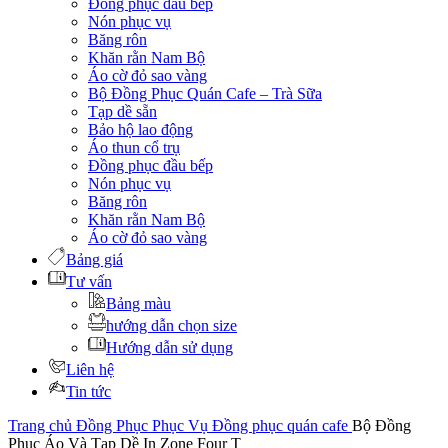
Đồng phục đầu bếp
Nón phục vụ
Băng rôn
Khăn rằn Nam Bộ
Áo cờ đỏ sao vàng
Bộ Đồng Phục Quán Cafe – Trà Sữa
Tạp dề sẵn
Bảo hộ lao động
Áo thun cổ trụ
Đồng phục đầu bếp
Nón phục vụ
Băng rôn
Khăn rằn Nam Bộ
Áo cờ đỏ sao vàng
Bảng giá
Tư vấn
Bảng màu
hướng dẫn chọn size
Hướng dẫn sử dụng
Liên hệ
Tin tức
Trang chủ
Đồng Phục Phục Vụ
Đồng phục quán cafe
Bộ Đồng
Phục Áo Và Tạp Dề In Zone Four T