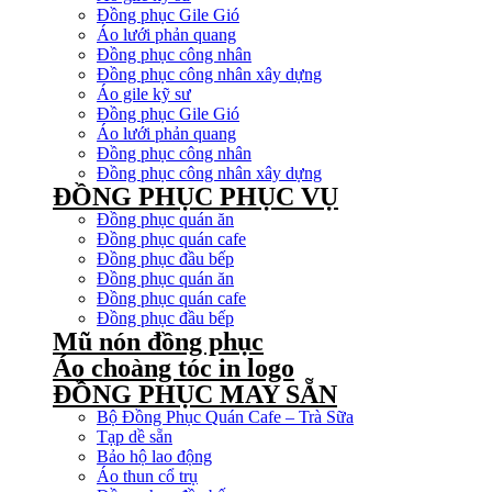
Đồng phục Gile Gió
Áo lưới phản quang
Đồng phục công nhân
Đồng phục công nhân xây dựng
Áo gile kỹ sư
Đồng phục Gile Gió
Áo lưới phản quang
Đồng phục công nhân
Đồng phục công nhân xây dựng
ĐỒNG PHỤC PHỤC VỤ
Đồng phục quán ăn
Đồng phục quán cafe
Đồng phục đầu bếp
Đồng phục quán ăn
Đồng phục quán cafe
Đồng phục đầu bếp
Mũ nón đồng phục
Áo choàng tóc in logo
ĐỒNG PHỤC MAY SẴN
Bộ Đồng Phục Quán Cafe – Trà Sữa
Tạp dề sẵn
Bảo hộ lao động
Áo thun cổ trụ