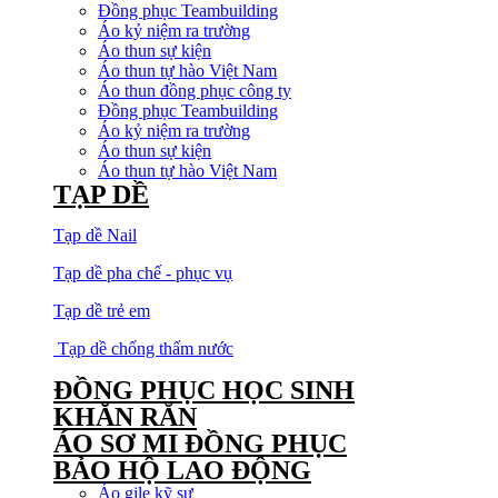
Đồng phục Teambuilding
Áo kỷ niệm ra trường
Áo thun sự kiện
Áo thun tự hào Việt Nam
Áo thun đồng phục công ty
Đồng phục Teambuilding
Áo kỷ niệm ra trường
Áo thun sự kiện
Áo thun tự hào Việt Nam
TẠP DỀ
Tạp dề Nail
Tạp dề pha chế - phục vụ
Tạp dề trẻ em
Tạp dề chống thấm nước
ĐỒNG PHỤC HỌC SINH
KHĂN RẰN
ÁO SƠ MI ĐỒNG PHỤC
BẢO HỘ LAO ĐỘNG
Áo gile kỹ sư