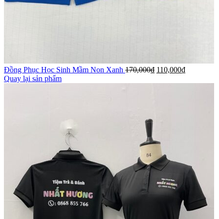
Đồng Phục Học Sinh Mầm Non Xanh
170,000
₫
110,000
₫
Quay lại sản phẩm