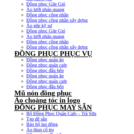
Đồng phục Gile Gió
Áo lưới phản quang
Đồng phục công nhân
Đồng phục công nhân xây dựng
Áo gile kỹ sư
Đồng phục Gile Gió
Áo lưới phản quang
Đồng phục công nhân
Đồng phục công nhân xây dựng
ĐỒNG PHỤC PHỤC VỤ
Đồng phục quán ăn
Đồng phục quán cafe
Đồng phục đầu bếp
Đồng phục quán ăn
Đồng phục quán cafe
Đồng phục đầu bếp
Mũ nón đồng phục
Áo choàng tóc in logo
ĐỒNG PHỤC MAY SẴN
Bộ Đồng Phục Quán Cafe – Trà Sữa
Tạp dề sẵn
Bảo hộ lao động
Áo thun cổ trụ