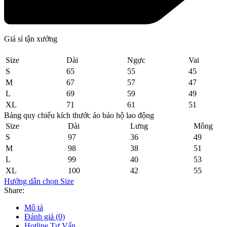
Giá sỉ tận xưởng
Size
Dài
Ngực
Vai
S
65
55
45
M
67
57
47
L
69
59
49
XL
71
61
51
Bảng quy chiếu kích thước áo bảo hộ lao động
Size
Dài
Lưng
Mông
S
97
36
49
M
98
38
51
L
99
40
53
XL
100
42
55
Hướng dẫn chọn Size
Share:
Mô tả
Đánh giá (0)
Hotline Tư Vấn