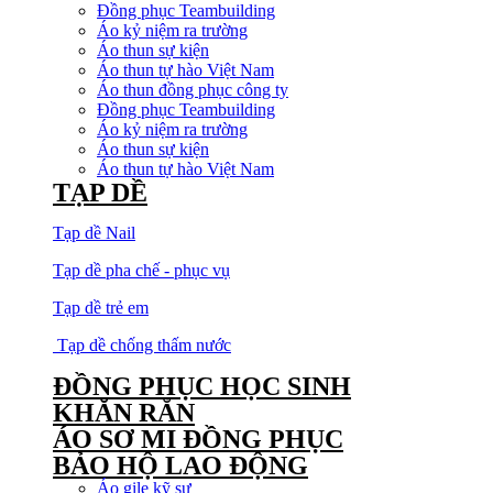
Đồng phục Teambuilding
Áo kỷ niệm ra trường
Áo thun sự kiện
Áo thun tự hào Việt Nam
Áo thun đồng phục công ty
Đồng phục Teambuilding
Áo kỷ niệm ra trường
Áo thun sự kiện
Áo thun tự hào Việt Nam
TẠP DỀ
Tạp dề Nail
Tạp dề pha chế - phục vụ
Tạp dề trẻ em
Tạp dề chống thấm nước
ĐỒNG PHỤC HỌC SINH
KHĂN RẰN
ÁO SƠ MI ĐỒNG PHỤC
BẢO HỘ LAO ĐỘNG
Áo gile kỹ sư