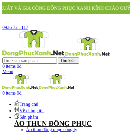
ÔNG ĐỒNG PHỤC XANH KÍNH CHÀO QUÝ KHÁCH
0936 72 1117
Tìm kiếm
0
items
0
₫
Menu
0
items
0
₫
Trang chủ
Về chúng tôi
Sản phẩm
ÁO THUN ĐỒNG PHỤC
Áo thun đồng phục công ty