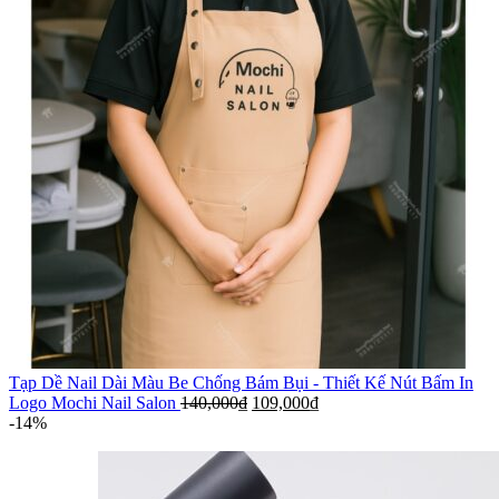
Tạp Dề Nail Dài Màu Be Chống Bám Bụi - Thiết Kế Nút Bấm In
Logo Mochi Nail Salon
140,000
₫
109,000
₫
-14%