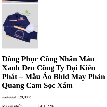
Đồng Phục Công Nhân Màu
Xanh Đen Công Ty Đại Kiến
Phát – Mẫu Áo Bhlđ May Phản
Quang Cam Sọc Xám
150,000
₫
129,000
₫
Mã sản phẩm:
BHJ1228-1