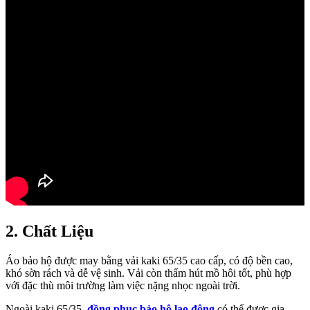
2. Chất Liệu
Áo bảo hộ được may bằng vải kaki 65/35 cao cấp, có độ bền cao,
khó sờn rách và dễ vệ sinh. Vải còn thấm hút mồ hôi tốt, phù hợp
với đặc thù môi trường làm việc nặng nhọc ngoài trời.
Ngoài kaki 65/35,
đồng phục bảo hộ lao động
có thể được gia