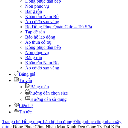
Đồng phục đầu bếp
Nón phục vụ
Băng rôn
Khăn rằn Nam Bộ
Áo cờ đỏ sao vàng
Bộ Đồng Phục Quán Cafe – Trà Sữa
Tạp dề sẵn
Bảo hộ lao động
Áo thun cổ trụ
Đồng phục đầu bếp
Nón phục vụ
Băng rôn
Khăn rằn Nam Bộ
Áo cờ đỏ sao vàng
Bảng giá
Tư vấn
Bảng màu
hướng dẫn chọn size
Hướng dẫn sử dụng
Liên hệ
Tin tức
Trang chủ
Đồng phục bảo hộ lao động
Đồng phục công nhân xây
dựng
Đồng Phục Công Nhân Màu Xanh Đen Công Ty Đại Kiến