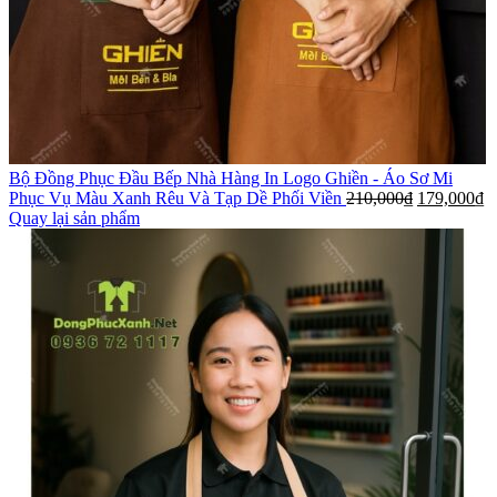
Bộ Đồng Phục Đầu Bếp Nhà Hàng In Logo Ghiền - Áo Sơ Mi
Phục Vụ Màu Xanh Rêu Và Tạp Dề Phối Viền
210,000
₫
179,000
₫
Quay lại sản phẩm