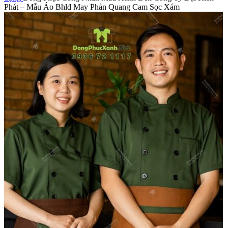
Phát – Mẫu Áo Bhlđ May Phản Quang Cam Sọc Xám