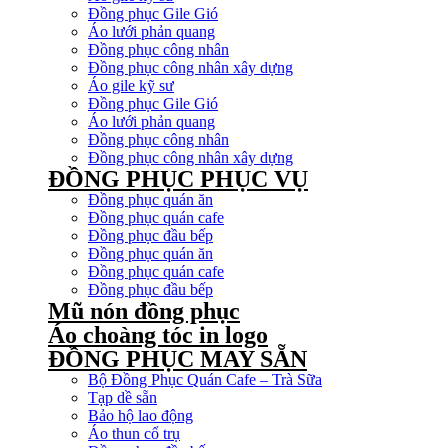
Đồng phục Gile Gió
Áo lưới phản quang
Đồng phục công nhân
Đồng phục công nhân xây dựng
Áo gile kỹ sư
Đồng phục Gile Gió
Áo lưới phản quang
Đồng phục công nhân
Đồng phục công nhân xây dựng
ĐỒNG PHỤC PHỤC VỤ
Đồng phục quán ăn
Đồng phục quán cafe
Đồng phục đầu bếp
Đồng phục quán ăn
Đồng phục quán cafe
Đồng phục đầu bếp
Mũ nón đồng phục
Áo choàng tóc in logo
ĐỒNG PHỤC MAY SẴN
Bộ Đồng Phục Quán Cafe – Trà Sữa
Tạp dề sẵn
Bảo hộ lao động
Áo thun cổ trụ