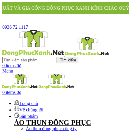
ÔNG ĐỒNG PHỤC XANH KÍNH CHÀO QUÝ KHÁCH
0936 72 1117
Tìm kiếm
0
items
0
₫
Menu
0
items
0
₫
Trang chủ
Về chúng tôi
Sản phẩm
ÁO THUN ĐỒNG PHỤC
Áo thun đồng phục công ty