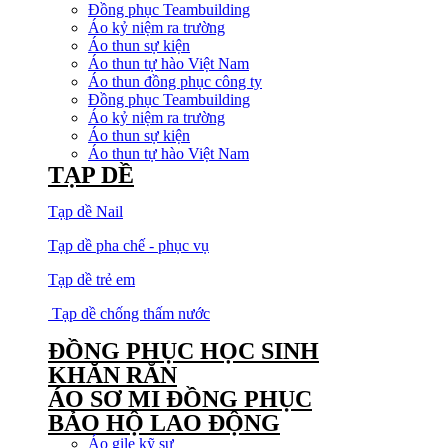
Đồng phục Teambuilding
Áo kỷ niệm ra trường
Áo thun sự kiện
Áo thun tự hào Việt Nam
Áo thun đồng phục công ty
Đồng phục Teambuilding
Áo kỷ niệm ra trường
Áo thun sự kiện
Áo thun tự hào Việt Nam
TẠP DỀ
Tạp dề Nail
Tạp dề pha chế - phục vụ
Tạp dề trẻ em
Tạp dề chống thấm nước
ĐỒNG PHỤC HỌC SINH
KHĂN RẰN
ÁO SƠ MI ĐỒNG PHỤC
BẢO HỘ LAO ĐỘNG
Áo gile kỹ sư