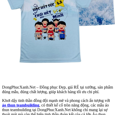
DongPhucXanh.Net – Đồng phục Đẹp, giá RẺ tại xưởng, sản phẩm
đúng mẫu, đúng chất lượng, giúp khách hàng tối ưu chi phí.
Khơi dậy tinh thần đồng đội mạnh mẽ và phong cách ấn tượng với
áo
thun teambuilding
, có thiết kế cổ tròn năng động, các mẫu áo
thun teambuilding tại DongPhucXanh.Net không chỉ mang lại sự
thoải mái mà còn thể hiện tinh thần đoàn kết của cả lớp.
Áo thun