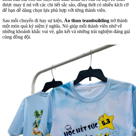
được may tỉ mỉ với các chi tiết sắc sảo, đồng thời có nhiều kích cỡ
để bạn dễ dàng chọn lựa phù hợp với từng thành viên.
Sau mỗi chuyến đi hay sự kiện,
Áo thun teambuilding
trở thành
một món quà kỷ niệm ý nghĩa. Nó giúp mỗi thành viên nhớ về
những khoảnh khắc vui vẻ, gắn kết và những trải nghiệm đáng giá
cùng đồng đội.