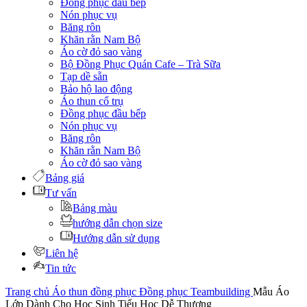
Đồng phục đầu bếp
Nón phục vụ
Băng rôn
Khăn rằn Nam Bộ
Áo cờ đỏ sao vàng
Bộ Đồng Phục Quán Cafe – Trà Sữa
Tạp dề sẵn
Bảo hộ lao động
Áo thun cổ trụ
Đồng phục đầu bếp
Nón phục vụ
Băng rôn
Khăn rằn Nam Bộ
Áo cờ đỏ sao vàng
Bảng giá
Tư vấn
Bảng màu
hướng dẫn chọn size
Hướng dẫn sử dụng
Liên hệ
Tin tức
Trang chủ
Áo thun đồng phục
Đồng phục Teambuilding
Mẫu Áo
Lớp Dành Cho Học Sinh Tiểu Học Dễ Thương