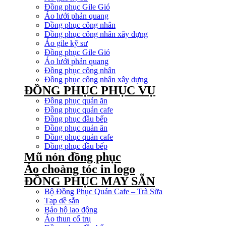
Đồng phục Gile Gió
Áo lưới phản quang
Đồng phục công nhân
Đồng phục công nhân xây dựng
Áo gile kỹ sư
Đồng phục Gile Gió
Áo lưới phản quang
Đồng phục công nhân
Đồng phục công nhân xây dựng
ĐỒNG PHỤC PHỤC VỤ
Đồng phục quán ăn
Đồng phục quán cafe
Đồng phục đầu bếp
Đồng phục quán ăn
Đồng phục quán cafe
Đồng phục đầu bếp
Mũ nón đồng phục
Áo choàng tóc in logo
ĐỒNG PHỤC MAY SẴN
Bộ Đồng Phục Quán Cafe – Trà Sữa
Tạp dề sẵn
Bảo hộ lao động
Áo thun cổ trụ