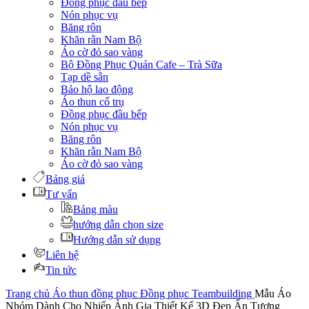
Đồng phục đầu bếp
Nón phục vụ
Băng rôn
Khăn rằn Nam Bộ
Áo cờ đỏ sao vàng
Bộ Đồng Phục Quán Cafe – Trà Sữa
Tạp dề sẵn
Bảo hộ lao động
Áo thun cổ trụ
Đồng phục đầu bếp
Nón phục vụ
Băng rôn
Khăn rằn Nam Bộ
Áo cờ đỏ sao vàng
Bảng giá
Tư vấn
Bảng màu
hướng dẫn chọn size
Hướng dẫn sử dụng
Liên hệ
Tin tức
Trang chủ
Áo thun đồng phục
Đồng phục Teambuilding
Mẫu Áo
Nhóm Dành Cho Nhiếp Ảnh Gia Thiết Kế 3D Đẹp Ấn Tượng