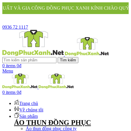
NG ĐỒNG PHỤC XANH KÍNH CHÀO QUÝ KHÁCH
0936 72 1117
Tìm kiếm
0
items
0
₫
Menu
0
items
0
₫
Trang chủ
Về chúng tôi
Sản phẩm
ÁO THUN ĐỒNG PHỤC
Áo thun đồng phục công ty