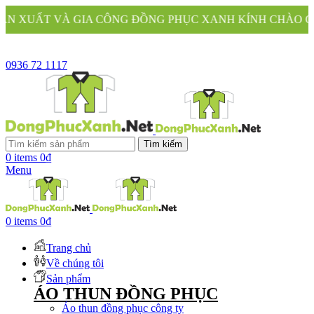
 GIA CÔNG ĐỒNG PHỤC XANH KÍNH CHÀO QUÝ KHÁCH
0936 72 1117
Tìm kiếm
0
items
0
₫
Menu
0
items
0
₫
Trang chủ
Về chúng tôi
Sản phẩm
ÁO THUN ĐỒNG PHỤC
Áo thun đồng phục công ty