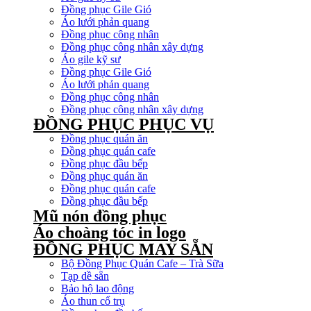
Đồng phục Gile Gió
Áo lưới phản quang
Đồng phục công nhân
Đồng phục công nhân xây dựng
Áo gile kỹ sư
Đồng phục Gile Gió
Áo lưới phản quang
Đồng phục công nhân
Đồng phục công nhân xây dựng
ĐỒNG PHỤC PHỤC VỤ
Đồng phục quán ăn
Đồng phục quán cafe
Đồng phục đầu bếp
Đồng phục quán ăn
Đồng phục quán cafe
Đồng phục đầu bếp
Mũ nón đồng phục
Áo choàng tóc in logo
ĐỒNG PHỤC MAY SẴN
Bộ Đồng Phục Quán Cafe – Trà Sữa
Tạp dề sẵn
Bảo hộ lao động
Áo thun cổ trụ