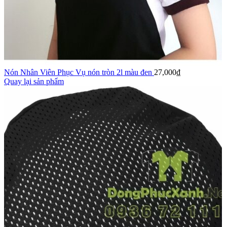
Nón Nhân Viên Phục Vụ nón tròn 2l màu đen
27,000
₫
Quay lại sản phẩm