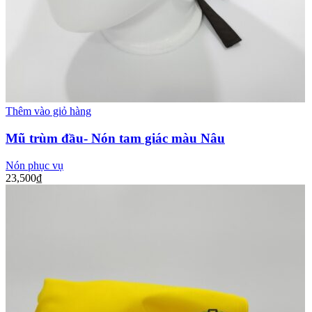
Thêm vào giỏ hàng
Mũ trùm đầu- Nón tam giác màu Nâu
Nón phục vụ
23,500
₫