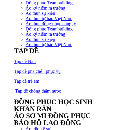
Đồng phục Teambuilding
Áo kỷ niệm ra trường
Áo thun sự kiện
Áo thun tự hào Việt Nam
Áo thun đồng phục công ty
Đồng phục Teambuilding
Áo kỷ niệm ra trường
Áo thun sự kiện
Áo thun tự hào Việt Nam
TẠP DỀ
Tạp dề Nail
Tạp dề pha chế - phục vụ
Tạp dề trẻ em
Tạp dề chống thấm nước
ĐỒNG PHỤC HỌC SINH
KHĂN RẰN
ÁO SƠ MI ĐỒNG PHỤC
BẢO HỘ LAO ĐỘNG
Áo gile kỹ sư