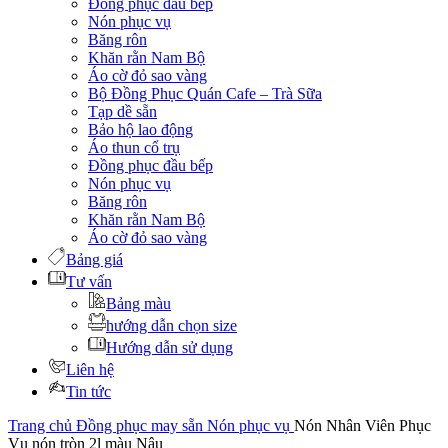
Đồng phục đầu bếp
Nón phục vụ
Băng rôn
Khăn rằn Nam Bộ
Áo cờ đỏ sao vàng
Bộ Đồng Phục Quán Cafe – Trà Sữa
Tạp dề sẵn
Bảo hộ lao động
Áo thun cổ trụ
Đồng phục đầu bếp
Nón phục vụ
Băng rôn
Khăn rằn Nam Bộ
Áo cờ đỏ sao vàng
Bảng giá
Tư vấn
Bảng màu
hướng dẫn chọn size
Hướng dẫn sử dụng
Liên hệ
Tin tức
Trang chủ
Đồng phục may sẵn
Nón phục vụ
Nón Nhân Viên Phục
Vụ nón tròn 2l màu Nâu