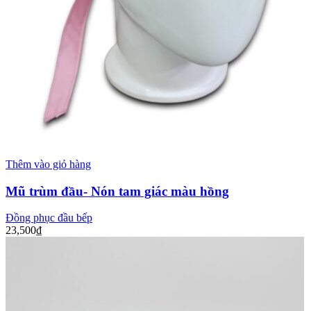
Thêm vào giỏ hàng
Mũ trùm đầu- Nón tam giác màu hồng
Đồng phục đầu bếp
23,500
₫