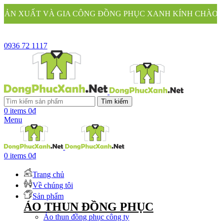
GIA CÔNG ĐỒNG PHỤC XANH KÍNH CHÀO QUÝ KHÁCH
0936 72 1117
Tìm kiếm
0
items
0
₫
Menu
0
items
0
₫
Trang chủ
Về chúng tôi
Sản phẩm
ÁO THUN ĐỒNG PHỤC
Áo thun đồng phục công ty