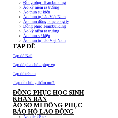
Đồng phục Teambuilding
Áo kỷ niệm ra trường
Áo thun sự kiện
Áo thun tự hào Việt Nam
Áo thun đồng phục công ty
Đồng phục Teambuilding
Áo kỷ niệm ra trường
Áo thun sự kiện
Áo thun tự hào Việt Nam
TẠP DỀ
Tạp dề Nail
Tạp dề pha chế - phục vụ
Tạp dề trẻ em
Tạp dề chống thấm nước
ĐỒNG PHỤC HỌC SINH
KHĂN RẰN
ÁO SƠ MI ĐỒNG PHỤC
BẢO HỘ LAO ĐỘNG
Áo gile kỹ sư