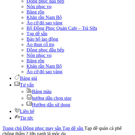
Đồng phục đầu bếp
Nón phục vụ
Băng rôn
Khăn rằn Nam Bộ
Áo cờ đỏ sao vàng
Bộ Đồng Phục Quán Cafe – Trà Sữa
Tạp dề sẵn
Bảo hộ lao động
Áo thun cổ trụ
Đồng phục đầu bếp
Nón phục vụ
Băng rôn
Khăn rằn Nam Bộ
Áo cờ đỏ sao vàng
Bảng giá
Tư vấn
Bảng màu
hướng dẫn chọn size
Hướng dẫn sử dụng
Liên hệ
Tin tức
Trang chủ
Đồng phục may sẵn
Tạp dề sẵn
Tạp dề quán cà phê
chông thấm 2 lớp xanh lá móc da