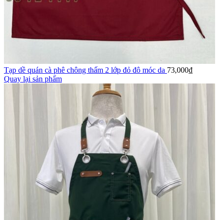
Tạp dề quán cà phê chông thấm 2 lớp đỏ đô móc da
73,000
₫
Quay lại sản phẩm