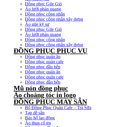
Đồng phục Gile Gió
Áo lưới phản quang
Đồng phục công nhân
Đồng phục công nhân xây dựng
Áo gile kỹ sư
Đồng phục Gile Gió
Áo lưới phản quang
Đồng phục công nhân
Đồng phục công nhân xây dựng
ĐỒNG PHỤC PHỤC VỤ
Đồng phục quán ăn
Đồng phục quán cafe
Đồng phục đầu bếp
Đồng phục quán ăn
Đồng phục quán cafe
Đồng phục đầu bếp
Mũ nón đồng phục
Áo choàng tóc in logo
ĐỒNG PHỤC MAY SẴN
Bộ Đồng Phục Quán Cafe – Trà Sữa
Tạp dề sẵn
Bảo hộ lao động
Áo thun cổ trụ