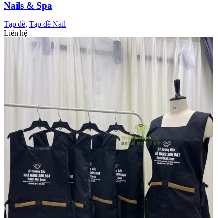
Nails & Spa
Tạp dề
,
Tạp dề Nail
Liên hệ