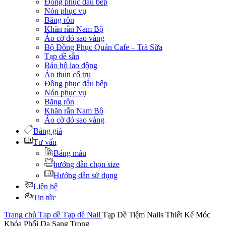
Đồng phục đầu bếp
Nón phục vụ
Băng rôn
Khăn rằn Nam Bộ
Áo cờ đỏ sao vàng
Bộ Đồng Phục Quán Cafe – Trà Sữa
Tạp dề sẵn
Bảo hộ lao động
Áo thun cổ trụ
Đồng phục đầu bếp
Nón phục vụ
Băng rôn
Khăn rằn Nam Bộ
Áo cờ đỏ sao vàng
Bảng giá
Tư vấn
Bảng màu
hướng dẫn chọn size
Hướng dẫn sử dụng
Liên hệ
Tin tức
Trang chủ
Tạp dề
Tạp dề Nail
Tạp Dề Tiệm Nails Thiết Kế Móc
Khóa Phối Da Sang Trọng