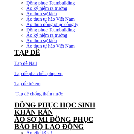
Đồng phục Teambuilding
Áo kỷ niệm ra trường
Áo thun sự kiện
Áo thun tự hào Việt Nam
Áo thun đồng phục công ty
Đồng phục Teambuilding
Áo kỷ niệm ra trường
Áo thun sự kiện
Áo thun tự hào Việt Nam
TẠP DỀ
Tạp dề Nail
Tạp dề pha chế - phục vụ
Tạp dề trẻ em
Tạp dề chống thấm nước
ĐỒNG PHỤC HỌC SINH
KHĂN RẰN
ÁO SƠ MI ĐỒNG PHỤC
BẢO HỘ LAO ĐỘNG
Áo gile kỹ sư