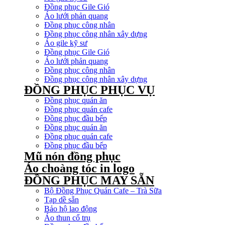
Đồng phục Gile Gió
Áo lưới phản quang
Đồng phục công nhân
Đồng phục công nhân xây dựng
Áo gile kỹ sư
Đồng phục Gile Gió
Áo lưới phản quang
Đồng phục công nhân
Đồng phục công nhân xây dựng
ĐỒNG PHỤC PHỤC VỤ
Đồng phục quán ăn
Đồng phục quán cafe
Đồng phục đầu bếp
Đồng phục quán ăn
Đồng phục quán cafe
Đồng phục đầu bếp
Mũ nón đồng phục
Áo choàng tóc in logo
ĐỒNG PHỤC MAY SẴN
Bộ Đồng Phục Quán Cafe – Trà Sữa
Tạp dề sẵn
Bảo hộ lao động
Áo thun cổ trụ