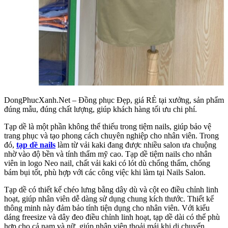
DongPhucXanh.Net – Đồng phục Đẹp, giá RẺ tại xưởng, sản phẩm
đúng mẫu, đúng chất lượng, giúp khách hàng tối ưu chi phí.
Tạp dề là một phần không thể thiếu trong tiệm nails, giúp bảo vệ
trang phục và tạo phong cách chuyên nghiệp cho nhân viên. Trong
đó,
tạp dề nails
làm từ vải kaki đang được nhiều salon ưa chuộng
nhờ vào độ bền và tính thẩm mỹ cao. Tạp dề tiệm nails cho nhân
viên in logo Neo nail, chất vải kaki có lót dù chống thấm, chống
bám bụi tốt, phù hợp với các công việc khi làm tại Nails Salon.
Tạp dề
có thiết kế chéo lưng bằng dây dù và cột eo điều chỉnh linh
hoạt, giúp nhân viên dễ dàng sử dụng chung kích thước. Thiết kế
thông minh này đảm bảo tính tiện dụng cho nhân viên.
Với kiểu
dáng freesize và dây đeo điều chỉnh linh hoạt, tạp dề dài có thể phù
hợp cho cả nam và nữ, giúp nhân viên thoải mái khi di chuyển.