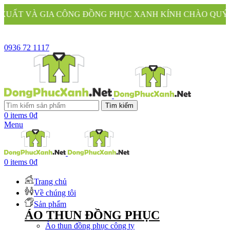
CÔNG ĐỒNG PHỤC XANH KÍNH CHÀO QUÝ KHÁCH
0936 72 1117
Tìm kiếm
0
items
0
₫
Menu
0
items
0
₫
Trang chủ
Về chúng tôi
Sản phẩm
ÁO THUN ĐỒNG PHỤC
Áo thun đồng phục công ty