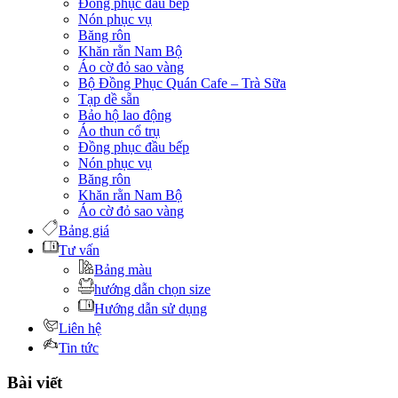
Đồng phục đầu bếp
Nón phục vụ
Băng rôn
Khăn rằn Nam Bộ
Áo cờ đỏ sao vàng
Bộ Đồng Phục Quán Cafe – Trà Sữa
Tạp dề sẵn
Bảo hộ lao động
Áo thun cổ trụ
Đồng phục đầu bếp
Nón phục vụ
Băng rôn
Khăn rằn Nam Bộ
Áo cờ đỏ sao vàng
Bảng giá
Tư vấn
Bảng màu
hướng dẫn chọn size
Hướng dẫn sử dụng
Liên hệ
Tin tức
Bài viết