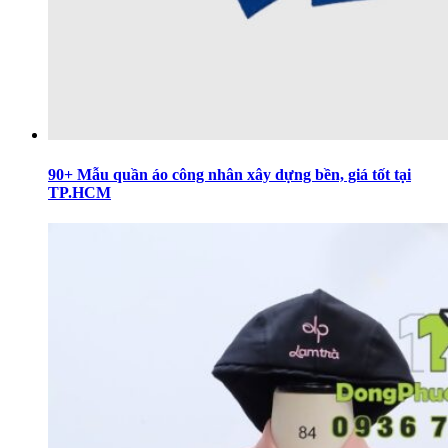
90+ Mẫu quần áo công nhân xây dựng bền, giá tốt tại
TP.HCM