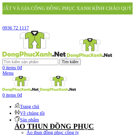
ĐỒNG PHỤC XANH KÍNH CHÀO QUÝ KHÁCH
0936 72 1117
Tìm kiếm
0
items
0
₫
Menu
0
items
0
₫
Trang chủ
Về chúng tôi
Sản phẩm
ÁO THUN ĐỒNG PHỤC
Áo thun đồng phục công ty