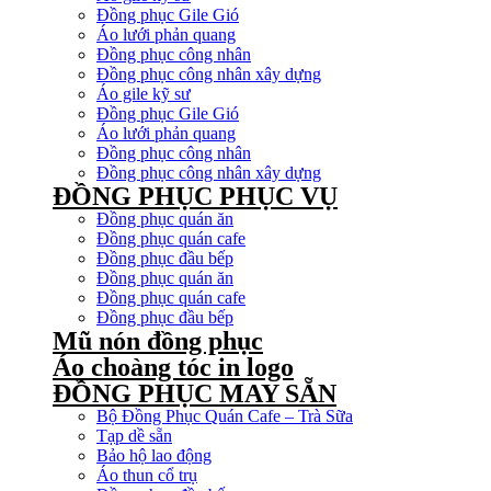
Đồng phục Gile Gió
Áo lưới phản quang
Đồng phục công nhân
Đồng phục công nhân xây dựng
Áo gile kỹ sư
Đồng phục Gile Gió
Áo lưới phản quang
Đồng phục công nhân
Đồng phục công nhân xây dựng
ĐỒNG PHỤC PHỤC VỤ
Đồng phục quán ăn
Đồng phục quán cafe
Đồng phục đầu bếp
Đồng phục quán ăn
Đồng phục quán cafe
Đồng phục đầu bếp
Mũ nón đồng phục
Áo choàng tóc in logo
ĐỒNG PHỤC MAY SẴN
Bộ Đồng Phục Quán Cafe – Trà Sữa
Tạp dề sẵn
Bảo hộ lao động
Áo thun cổ trụ