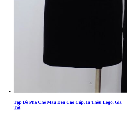
Tạp Dề Pha Chế Màu Đen Cao Cấp, In Thêu Logo, Giá
Tốt