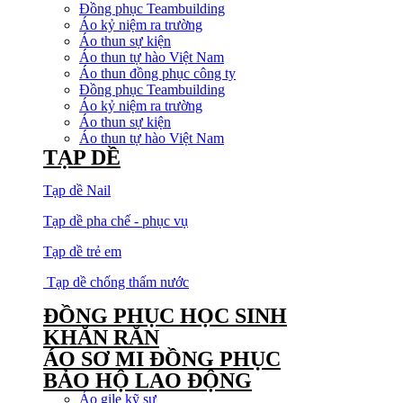
Đồng phục Teambuilding
Áo kỷ niệm ra trường
Áo thun sự kiện
Áo thun tự hào Việt Nam
Áo thun đồng phục công ty
Đồng phục Teambuilding
Áo kỷ niệm ra trường
Áo thun sự kiện
Áo thun tự hào Việt Nam
TẠP DỀ
Tạp dề Nail
Tạp dề pha chế - phục vụ
Tạp dề trẻ em
Tạp dề chống thấm nước
ĐỒNG PHỤC HỌC SINH
KHĂN RẰN
ÁO SƠ MI ĐỒNG PHỤC
BẢO HỘ LAO ĐỘNG
Áo gile kỹ sư