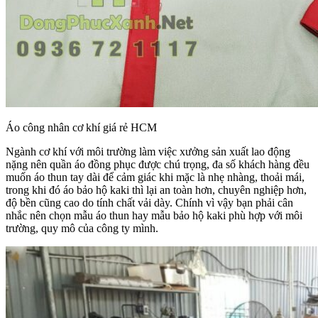
Áo công nhân cơ khí giá rẻ HCM
Ngành cơ khí với môi trường làm việc xưởng sản xuất lao động
nặng nên quần áo đồng phục được chú trọng, đa số khách hàng đều
muốn áo thun tay dài để cảm giác khi mặc là nhẹ nhàng, thoải mái,
trong khi đó áo bảo hộ kaki thì lại an toàn hơn, chuyên nghiệp hơn,
độ bền cũng cao do tính chất vải dày. Chính vì vậy bạn phải cân
nhắc nên chọn mẫu áo thun hay mẫu bảo hộ kaki phù hợp với môi
trường, quy mô của công ty mình.