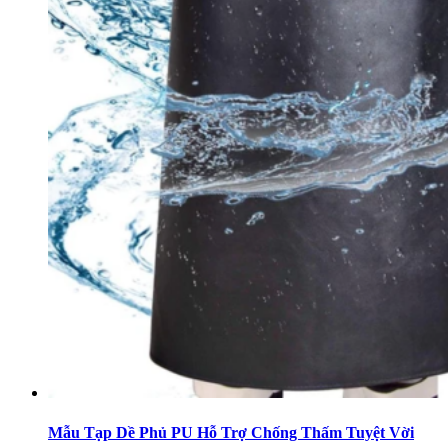
Mẫu Tạp Dề Phủ PU Hỗ Trợ Chống Thấm Tuyệt Vời