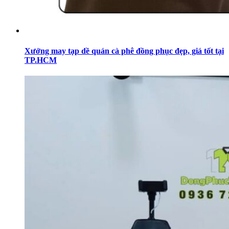
Xưởng may tạp dề quán cà phê đồng phục đẹp, giá tốt tại
TP.HCM