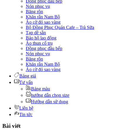
Đồng phục đầu bếp
Nón phục vụ
Băng rôn
Khăn rằn Nam Bộ
Áo cờ đỏ sao vàng
Bộ Đồng Phục Quán Cafe – Trà Sữa
Tạp dề sẵn
Bảo hộ lao động
Áo thun cổ trụ
Đồng phục đầu bếp
Nón phục vụ
Băng rôn
Khăn rằn Nam Bộ
Áo cờ đỏ sao vàng
Bảng giá
Tư vấn
Bảng màu
hướng dẫn chọn size
Hướng dẫn sử dụng
Liên hệ
Tin tức
Bài viết