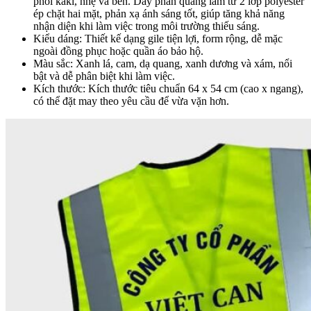
phối kaki, nhẹ và bền. Dây phản quang làm từ 2 lớp polyester
ép chặt hai mặt, phản xạ ánh sáng tốt, giúp tăng khả năng
nhận diện khi làm việc trong môi trường thiếu sáng.
Kiểu dáng: Thiết kế dạng gile tiện lợi, form rộng, dễ mặc
ngoài đồng phục hoặc quần áo bảo hộ.
Màu sắc: Xanh lá, cam, dạ quang, xanh dương và xám, nổi
bật và dễ phân biệt khi làm việc.
Kích thước: Kích thước tiêu chuẩn 64 x 54 cm (cao x ngang),
có thể đặt may theo yêu cầu để vừa vặn hơn.