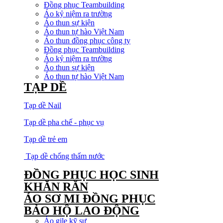
Đồng phục Teambuilding
Áo kỷ niệm ra trường
Áo thun sự kiện
Áo thun tự hào Việt Nam
Áo thun đồng phục công ty
Đồng phục Teambuilding
Áo kỷ niệm ra trường
Áo thun sự kiện
Áo thun tự hào Việt Nam
TẠP DỀ
Tạp dề Nail
Tạp dề pha chế - phục vụ
Tạp dề trẻ em
Tạp dề chống thấm nước
ĐỒNG PHỤC HỌC SINH
KHĂN RẰN
ÁO SƠ MI ĐỒNG PHỤC
BẢO HỘ LAO ĐỘNG
Áo gile kỹ sư