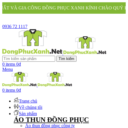
G PHỤC XANH KÍNH CHÀO QUÝ KHÁCH
0936 72 1117
Tìm kiếm
0
items
0
₫
Menu
0
items
0
₫
Trang chủ
Về chúng tôi
Sản phẩm
ÁO THUN ĐỒNG PHỤC
Áo thun đồng phục công ty