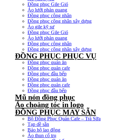
Đồng phục Gile Gió
Áo lưới phản quang
Đồng phục công nhân
Đồng phục công nhân xây dựng
Áo gile kỹ sư
Đồng phục Gile Gió
Áo lưới phản quang
Đồng phục công nhân
Đồng phục công nhân xây dựng
ĐỒNG PHỤC PHỤC VỤ
Đồng phục quán ăn
Đồng phục quán cafe
Đồng phục đầu bếp
Đồng phục quán ăn
Đồng phục quán cafe
Đồng phục đầu bếp
Mũ nón đồng phục
Áo choàng tóc in logo
ĐỒNG PHỤC MAY SẴN
Bộ Đồng Phục Quán Cafe – Trà Sữa
Tạp dề sẵn
Bảo hộ lao động
Áo thun cổ trụ