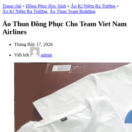
Trang chủ
»
Đồng Phục Học Sinh
»
Áo Kỉ Niệm Ra Trường
»
Áo Kỉ Niệm Ra Trường
,
Áo Thun Team Building
Áo Thun Đồng Phục Cho Team Viet Nam
Airlines
Tháng Bảy 17, 2026
Viết bởi
admin