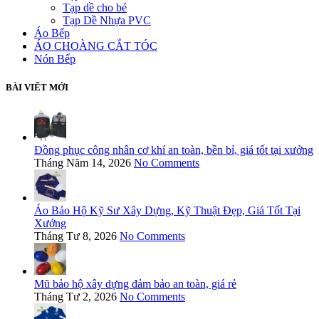
Tạp dề cho bé
Tạp Dề Nhựa PVC
Áo Bếp
ÁO CHOÀNG CẮT TÓC
Nón Bếp
BÀI VIẾT MỚI
Đồng phục công nhân cơ khí an toàn, bền bỉ, giá tốt tại xưởng
Tháng Năm 14, 2026
No Comments
Áo Bảo Hộ Kỹ Sư Xây Dựng, Kỹ Thuật Đẹp, Giá Tốt Tại
Xưởng
Tháng Tư 8, 2026
No Comments
Mũ bảo hộ xây dựng đảm bảo an toàn, giá rẻ
Tháng Tư 2, 2026
No Comments