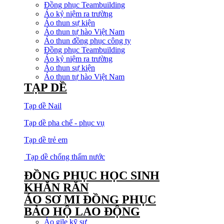
Đồng phục Teambuilding
Áo kỷ niệm ra trường
Áo thun sự kiện
Áo thun tự hào Việt Nam
Áo thun đồng phục công ty
Đồng phục Teambuilding
Áo kỷ niệm ra trường
Áo thun sự kiện
Áo thun tự hào Việt Nam
TẠP DỀ
Tạp dề Nail
Tạp dề pha chế - phục vụ
Tạp dề trẻ em
Tạp dề chống thấm nước
ĐỒNG PHỤC HỌC SINH
KHĂN RẰN
ÁO SƠ MI ĐỒNG PHỤC
BẢO HỘ LAO ĐỘNG
Áo gile kỹ sư