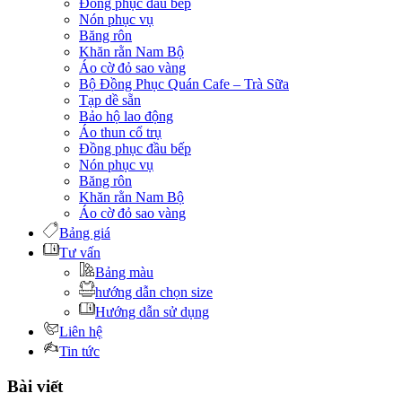
Đồng phục đầu bếp
Nón phục vụ
Băng rôn
Khăn rằn Nam Bộ
Áo cờ đỏ sao vàng
Bộ Đồng Phục Quán Cafe – Trà Sữa
Tạp dề sẵn
Bảo hộ lao động
Áo thun cổ trụ
Đồng phục đầu bếp
Nón phục vụ
Băng rôn
Khăn rằn Nam Bộ
Áo cờ đỏ sao vàng
Bảng giá
Tư vấn
Bảng màu
hướng dẫn chọn size
Hướng dẫn sử dụng
Liên hệ
Tin tức
Bài viết