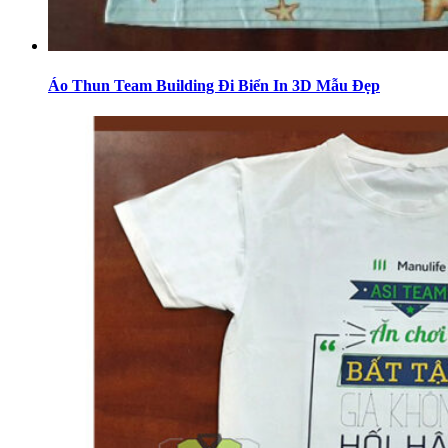
Áo Thun Team Building Đi Biển In 3D Mẫu Đẹp