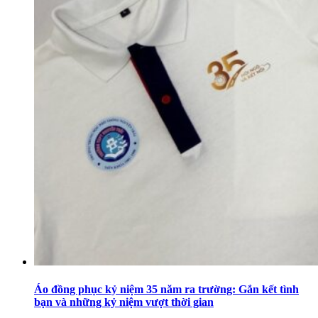
Áo đồng phục kỷ niệm 35 năm ra trường: Gắn kết tình
bạn và những kỷ niệm vượt thời gian