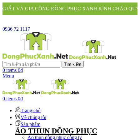
NG ĐỒNG PHỤC XANH KÍNH CHÀO QUÝ KHÁCH
0936 72 1117
Tìm kiếm
0
items
0
₫
Menu
0
items
0
₫
Trang chủ
Về chúng tôi
Sản phẩm
ÁO THUN ĐỒNG PHỤC
Áo thun đồng phục công ty