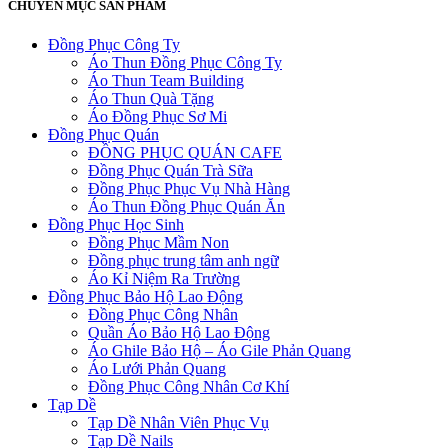
CHUYÊN MỤC SẢN PHẨM
Đồng Phục Công Ty
Áo Thun Đồng Phục Công Ty
Áo Thun Team Building
Áo Thun Quà Tặng
Áo Đồng Phục Sơ Mi
Đồng Phục Quán
ĐỒNG PHỤC QUÁN CAFE
Đồng Phục Quán Trà Sữa
Đồng Phục Phục Vụ Nhà Hàng
Áo Thun Đồng Phục Quán Ăn
Đồng Phục Học Sinh
Đồng Phục Mầm Non
Đồng phục trung tâm anh ngữ
Áo Kỉ Niệm Ra Trường
Đồng Phục Bảo Hộ Lao Động
Đồng Phục Công Nhân
Quần Áo Bảo Hộ Lao Động
Áo Ghile Bảo Hộ – Áo Gile Phản Quang
Áo Lưới Phản Quang
Đồng Phục Công Nhân Cơ Khí
Tạp Dề
Tạp Dề Nhân Viên Phục Vụ
Tạp Dề Nails