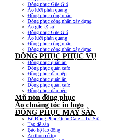
Đồng phục Gile Gió
Áo lưới phản quang
Đồng phục công nhân
Đồng phục công nhân xây dựng
Áo gile kỹ sư
Đồng phục Gile Gió
Áo lưới phản quang
Đồng phục công nhân
Đồng phục công nhân xây dựng
ĐỒNG PHỤC PHỤC VỤ
Đồng phục quán ăn
Đồng phục quán cafe
Đồng phục đầu bếp
Đồng phục quán ăn
Đồng phục quán cafe
Đồng phục đầu bếp
Mũ nón đồng phục
Áo choàng tóc in logo
ĐỒNG PHỤC MAY SẴN
Bộ Đồng Phục Quán Cafe – Trà Sữa
Tạp dề sẵn
Bảo hộ lao động
Áo thun cổ trụ