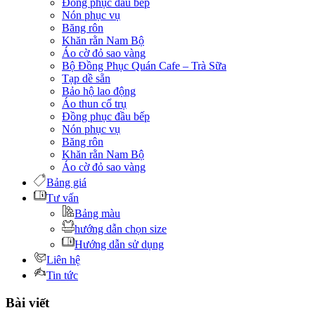
Đồng phục đầu bếp
Nón phục vụ
Băng rôn
Khăn rằn Nam Bộ
Áo cờ đỏ sao vàng
Bộ Đồng Phục Quán Cafe – Trà Sữa
Tạp dề sẵn
Bảo hộ lao động
Áo thun cổ trụ
Đồng phục đầu bếp
Nón phục vụ
Băng rôn
Khăn rằn Nam Bộ
Áo cờ đỏ sao vàng
Bảng giá
Tư vấn
Bảng màu
hướng dẫn chọn size
Hướng dẫn sử dụng
Liên hệ
Tin tức
Bài viết