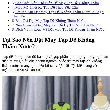
Các Chất Liệu Phổ Biến Để May Tạp Dề Chống Thấm
Mẫu Mã Thiết Kế Tạp Dề Theo Yêu Cầu
Lợi Ích Khi Đặt May Tạp Dề Không Thấm Nước In Logo
Theo Yê
Báo Giá Đặt May Tạp Dề Không Thấm Nước
Nên Chọn Xưởng May Tạp Dề Uy Tín Như Thế Nào?
Dịch Vụ In Logo Và Đặt May Tạp Dề Không Thấm Nước
Tại Sao Nên Đặt May Tạp Dề Không
Thấm Nước?
Tạp dề là một món đồ bảo hộ và góp phần quan trọng trong bộ nhận
diện thương hiệu của doanh nghiệp. Việc đặt may
tạp dề không
thấm nước
mang lại nhiều lợi ích vượt trội, đặc biệt trong các
ngành dịch vụ và sản xuất.