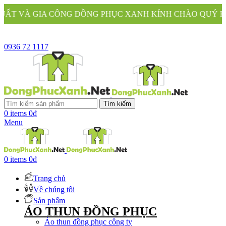
 ĐỒNG PHỤC XANH KÍNH CHÀO QUÝ KHÁCH
0936 72 1117
Tìm kiếm
0
items
0
₫
Menu
0
items
0
₫
Trang chủ
Về chúng tôi
Sản phẩm
ÁO THUN ĐỒNG PHỤC
Áo thun đồng phục công ty