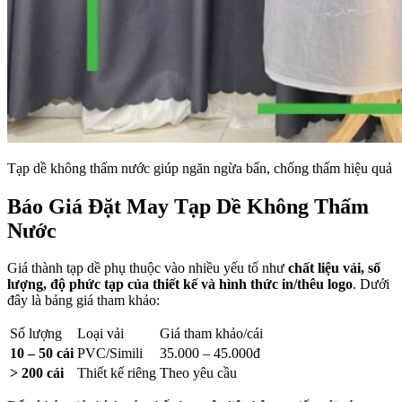
Tạp dề không thấm nước giúp ngăn ngừa bẩn, chống thấm hiệu quả
Báo Giá Đặt May Tạp Dề Không Thấm
Nước
Giá thành tạp dề phụ thuộc vào nhiều yếu tố như
chất liệu vải, số
lượng, độ phức tạp của thiết kế và hình thức in/thêu logo
. Dưới
đây là bảng giá tham khảo:
Số lượng
Loại vải
Giá tham khảo/cái
10 – 50 cái
PVC/Simili
35.000 – 45.000đ
> 200 cái
Thiết kế riêng
Theo yêu cầu