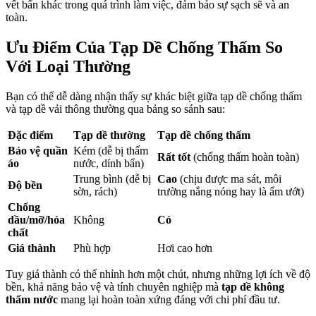
vết bẩn khác trong quá trình làm việc, đảm bảo sự sạch sẽ và an
toàn.
Ưu Điểm Của Tạp Dề Chống Thấm So
Với Loại Thường
Bạn có thể dễ dàng nhận thấy sự khác biệt giữa tạp dề chống thấm
và tạp dề vải thông thường qua bảng so sánh sau:
Đặc điểm
Tạp dề thường
Tạp dề chống thấm
Bảo vệ quần
Kém (dễ bị thấm
Rất tốt
(chống thấm hoàn toàn)
áo
nước, dính bẩn)
Trung bình (dễ bị
Cao
(chịu được ma sát, môi
Độ bền
sờn, rách)
trường nắng nóng hay là ẩm ướt)
Chống
dầu/mỡ/hóa
Không
Có
chất
Giá thành
Phù hợp
Hơi cao hơn
Tuy giá thành có thể nhỉnh hơn một chút, nhưng những lợi ích về độ
bền, khả năng bảo vệ và tính chuyên nghiệp mà
tạp dề không
thấm nước
mang lại hoàn toàn xứng đáng với chi phí đầu tư.