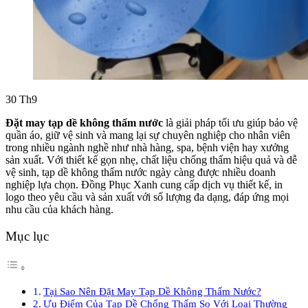
30
Th9
Đặt may tạp dề không thấm nước
là giải pháp tối ưu giúp bảo vệ
quần áo, giữ vệ sinh và mang lại sự chuyên nghiệp cho nhân viên
trong nhiều ngành nghề như nhà hàng, spa, bệnh viện hay xưởng
sản xuất. Với thiết kế gọn nhẹ, chất liệu chống thấm hiệu quả và dễ
vệ sinh, tạp dề không thấm nước ngày càng được nhiều doanh
nghiệp lựa chọn. Đồng Phục Xanh cung cấp dịch vụ thiết kế, in
logo theo yêu cầu và sản xuất với số lượng đa dạng, đáp ứng mọi
nhu cầu của khách hàng.
Mục lục
Tại Sao Nên Đặt May Tạp Dề Không Thấm Nước?
Ưu Điểm Của Tạp Dề Chống Thấm So Với Loại Thường