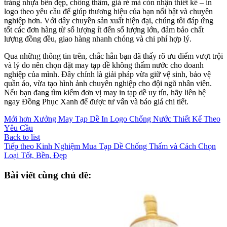
tráng nhựa bền đẹp, chống thấm, giá rẻ mà còn nhận thiết kế – in
logo theo yêu cầu để giúp thương hiệu của bạn nổi bật và chuyên
nghiệp hơn. Với dây chuyền sản xuất hiện đại, chúng tôi đáp ứng
tốt các đơn hàng từ số lượng ít đến số lượng lớn, đảm bảo chất
lượng đồng đều, giao hàng nhanh chóng và chi phí hợp lý.
Qua những thông tin trên, chắc hẳn bạn đã thấy rõ ưu điểm vượt trội
và lý do nên chọn đặt may tạp dề không thấm nước cho doanh
nghiệp của mình. Đây chính là giải pháp vừa giữ vệ sinh, bảo vệ
quần áo, vừa tạo hình ảnh chuyên nghiệp cho đội ngũ nhân viên.
Nếu bạn đang tìm kiếm đơn vị may in tạp dề uy tín, hãy liên hệ
ngay Đồng Phục Xanh để được tư vấn và báo giá chi tiết.
Mới hơn
Xưởng May Tạp Dề In Logo Chống Nước Thiết Kế Theo
Yêu Cầu
Back to list
Tiếp theo
Kinh Nghiệm Mua Tạp Dề Chống Thấm và Cách Chọn
Loại Tốt, Bền, Đẹp
Bài viết cùng chủ đề: