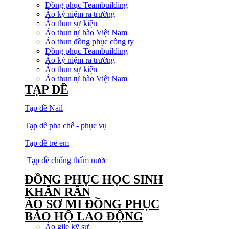
Đồng phục Teambuilding
Áo kỷ niệm ra trường
Áo thun sự kiện
Áo thun tự hào Việt Nam
Áo thun đồng phục công ty
Đồng phục Teambuilding
Áo kỷ niệm ra trường
Áo thun sự kiện
Áo thun tự hào Việt Nam
TẠP DỀ
Tạp dề Nail
Tạp dề pha chế - phục vụ
Tạp dề trẻ em
Tạp dề chống thấm nước
ĐỒNG PHỤC HỌC SINH
KHĂN RẰN
ÁO SƠ MI ĐỒNG PHỤC
BẢO HỘ LAO ĐỘNG
Áo gile kỹ sư