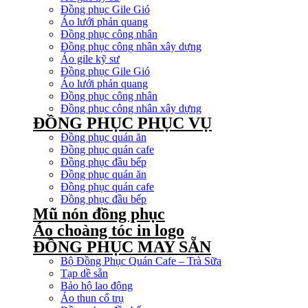
Đồng phục Gile Gió
Áo lưới phản quang
Đồng phục công nhân
Đồng phục công nhân xây dựng
Áo gile kỹ sư
Đồng phục Gile Gió
Áo lưới phản quang
Đồng phục công nhân
Đồng phục công nhân xây dựng
ĐỒNG PHỤC PHỤC VỤ
Đồng phục quán ăn
Đồng phục quán cafe
Đồng phục đầu bếp
Đồng phục quán ăn
Đồng phục quán cafe
Đồng phục đầu bếp
Mũ nón đồng phục
Áo choàng tóc in logo
ĐỒNG PHỤC MAY SẴN
Bộ Đồng Phục Quán Cafe – Trà Sữa
Tạp dề sẵn
Bảo hộ lao động
Áo thun cổ trụ