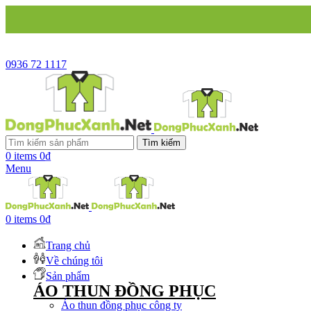
CÔNG TY SẢN
0936 72 1117
Tìm kiếm
0
items
0
₫
Menu
0
items
0
₫
Trang chủ
Về chúng tôi
Sản phẩm
ÁO THUN ĐỒNG PHỤC
Áo thun đồng phục công ty