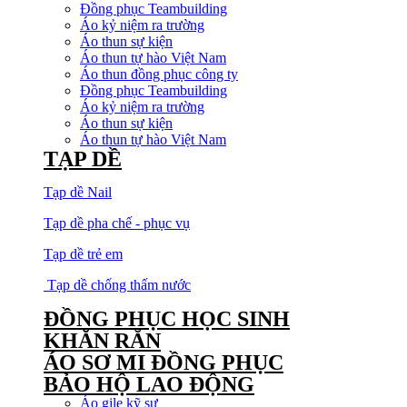
Đồng phục Teambuilding
Áo kỷ niệm ra trường
Áo thun sự kiện
Áo thun tự hào Việt Nam
Áo thun đồng phục công ty
Đồng phục Teambuilding
Áo kỷ niệm ra trường
Áo thun sự kiện
Áo thun tự hào Việt Nam
TẠP DỀ
Tạp dề Nail
Tạp dề pha chế - phục vụ
Tạp dề trẻ em
Tạp dề chống thấm nước
ĐỒNG PHỤC HỌC SINH
KHĂN RẰN
ÁO SƠ MI ĐỒNG PHỤC
BẢO HỘ LAO ĐỘNG
Áo gile kỹ sư