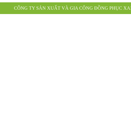
 XUẤT VÀ GIA CÔNG ĐỒNG PHỤC XANH KÍNH CHÀO QU