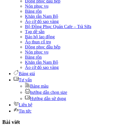
Đồng phục đầu bếp
Nón phục vụ
Băng rôn
Khăn rằn Nam Bộ
Áo cờ đỏ sao vàng
Bộ Đồng Phục Quán Cafe – Trà Sữa
Tạp dề sẵn
Bảo hộ lao động
Áo thun cổ trụ
Đồng phục đầu bếp
Nón phục vụ
Băng rôn
Khăn rằn Nam Bộ
Áo cờ đỏ sao vàng
Bảng giá
Tư vấn
Bảng màu
hướng dẫn chọn size
Hướng dẫn sử dụng
Liên hệ
Tin tức
Bài viết