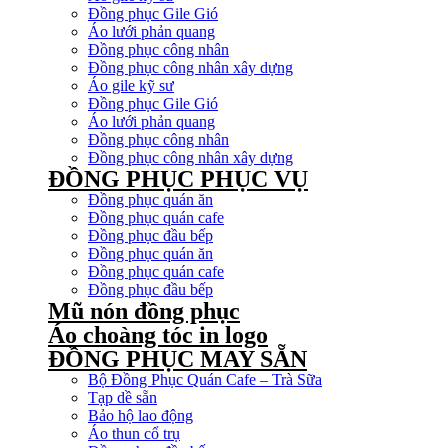
Đồng phục Gile Gió
Áo lưới phản quang
Đồng phục công nhân
Đồng phục công nhân xây dựng
Áo gile kỹ sư
Đồng phục Gile Gió
Áo lưới phản quang
Đồng phục công nhân
Đồng phục công nhân xây dựng
ĐỒNG PHỤC PHỤC VỤ
Đồng phục quán ăn
Đồng phục quán cafe
Đồng phục đầu bếp
Đồng phục quán ăn
Đồng phục quán cafe
Đồng phục đầu bếp
Mũ nón đồng phục
Áo choàng tóc in logo
ĐỒNG PHỤC MAY SẴN
Bộ Đồng Phục Quán Cafe – Trà Sữa
Tạp dề sẵn
Bảo hộ lao động
Áo thun cổ trụ