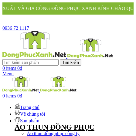
 ĐỒNG PHỤC XANH KÍNH CHÀO QUÝ KHÁCH
0936 72 1117
Tìm kiếm
0
items
0
₫
Menu
0
items
0
₫
Trang chủ
Về chúng tôi
Sản phẩm
ÁO THUN ĐỒNG PHỤC
Áo thun đồng phục công ty