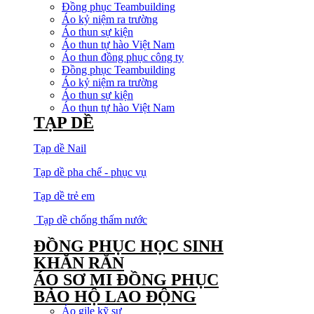
Đồng phục Teambuilding
Áo kỷ niệm ra trường
Áo thun sự kiện
Áo thun tự hào Việt Nam
Áo thun đồng phục công ty
Đồng phục Teambuilding
Áo kỷ niệm ra trường
Áo thun sự kiện
Áo thun tự hào Việt Nam
TẠP DỀ
Tạp dề Nail
Tạp dề pha chế - phục vụ
Tạp dề trẻ em
Tạp dề chống thấm nước
ĐỒNG PHỤC HỌC SINH
KHĂN RẰN
ÁO SƠ MI ĐỒNG PHỤC
BẢO HỘ LAO ĐỘNG
Áo gile kỹ sư