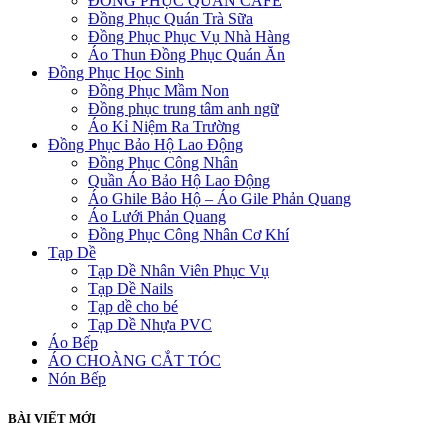
ĐỒNG PHỤC QUÁN CAFE
Đồng Phục Quán Trà Sữa
Đồng Phục Phục Vụ Nhà Hàng
Áo Thun Đồng Phục Quán Ăn
Đồng Phục Học Sinh
Đồng Phục Mầm Non
Đồng phục trung tâm anh ngữ
Áo Kỉ Niệm Ra Trường
Đồng Phục Bảo Hộ Lao Động
Đồng Phục Công Nhân
Quần Áo Bảo Hộ Lao Động
Áo Ghile Bảo Hộ – Áo Gile Phản Quang
Áo Lưới Phản Quang
Đồng Phục Công Nhân Cơ Khí
Tạp Dề
Tạp Dề Nhân Viên Phục Vụ
Tạp Dề Nails
Tạp dề cho bé
Tạp Dề Nhựa PVC
Áo Bếp
ÁO CHOÀNG CẮT TÓC
Nón Bếp
BÀI VIẾT MỚI