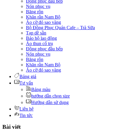
Đồng phục đầu bếp
Nón phục vụ
Băng rôn
Khăn rằn Nam Bộ
Áo cờ đỏ sao vàng
Bộ Đồng Phục Quán Cafe – Trà Sữa
Tạp dề sẵn
Bảo hộ lao động
Áo thun cổ trụ
Đồng phục đầu bếp
Nón phục vụ
Băng rôn
Khăn rằn Nam Bộ
Áo cờ đỏ sao vàng
Bảng giá
Tư vấn
Bảng màu
hướng dẫn chọn size
Hướng dẫn sử dụng
Liên hệ
Tin tức
Bài viết