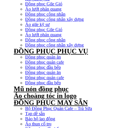
Đồng phục Gile Gió
Áo lưới phản quang
Đồng phục công nhân
Đồng phục công nhân xây dựng
Áo gile kỹ sư
Đồng phục Gile Gió
Áo lưới phản quang
Đồng phục công nhân
Đồng phục công nhân xây dựng
ĐỒNG PHỤC PHỤC VỤ
Đồng phục quán ăn
Đồng phục quán cafe
Đồng phục đầu bếp
Đồng phục quán ăn
Đồng phục quán cafe
Đồng phục đầu bếp
Mũ nón đồng phục
Áo choàng tóc in logo
ĐỒNG PHỤC MAY SẴN
Bộ Đồng Phục Quán Cafe – Trà Sữa
Tạp dề sẵn
Bảo hộ lao động
Áo thun cổ trụ