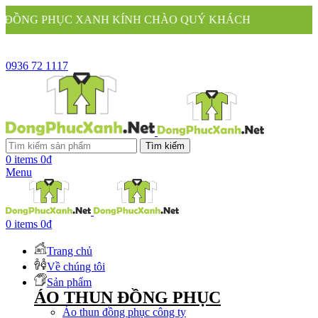
ÍNH CHÀO QUÝ KHÁCH
0936 72 1117
Tìm kiếm
0
items
0
₫
Menu
0
items
0
₫
Trang chủ
Về chúng tôi
Sản phẩm
ÁO THUN ĐỒNG PHỤC
Áo thun đồng phục công ty