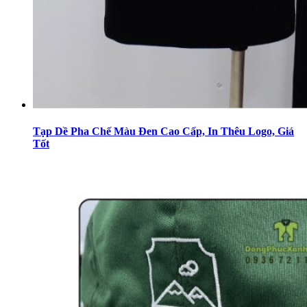
Tạp Dề Pha Chế Màu Đen Cao Cấp, In Thêu Logo, Giá
Tốt