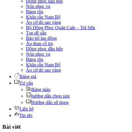
Đồng phục đầu bếp
Nón phục vụ
Băng rôn
Khăn rằn Nam Bộ
Áo cờ đỏ sao vàng
Bộ Đồng Phục Quán Cafe – Trà Sữa
Tạp dề sẵn
Bảo hộ lao động
Áo thun cổ trụ
Đồng phục đầu bếp
Nón phục vụ
Băng rôn
Khăn rằn Nam Bộ
Áo cờ đỏ sao vàng
Bảng giá
Tư vấn
Bảng màu
hướng dẫn chọn size
Hướng dẫn sử dụng
Liên hệ
Tin tức
Bài viết