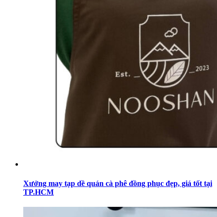
Xưởng may tạp dề quán cà phê đồng phục đẹp, giá tốt tại
TP.HCM