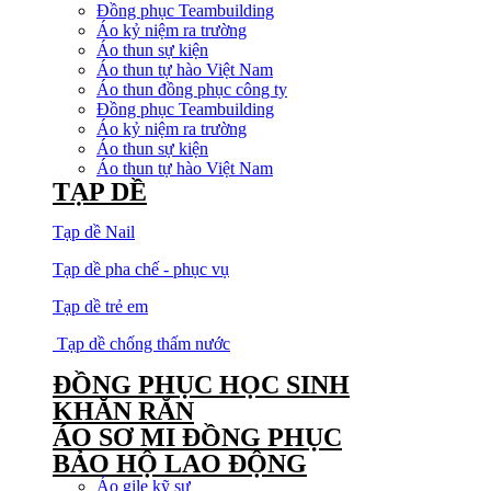
Đồng phục Teambuilding
Áo kỷ niệm ra trường
Áo thun sự kiện
Áo thun tự hào Việt Nam
Áo thun đồng phục công ty
Đồng phục Teambuilding
Áo kỷ niệm ra trường
Áo thun sự kiện
Áo thun tự hào Việt Nam
TẠP DỀ
Tạp dề Nail
Tạp dề pha chế - phục vụ
Tạp dề trẻ em
Tạp dề chống thấm nước
ĐỒNG PHỤC HỌC SINH
KHĂN RẰN
ÁO SƠ MI ĐỒNG PHỤC
BẢO HỘ LAO ĐỘNG
Áo gile kỹ sư