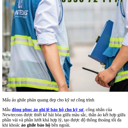
Mấu áo ghile phản quang đep cho kỹ sư công trình
Mẫu
đồng phục áo ghi lê bảo hộ cho kỹ sư
, công nhân của
Newtecons được thiết kế hài hòa giữa màu sắc, thân áo kết hợp giữa
phần vải và phần lưới khá hợp lý, tạo được độ thông thoáng tối đa
khi khoác
áo ghile bảo hộ
bên ngoài.