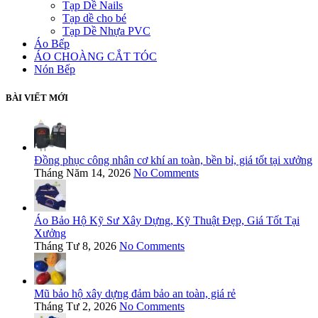
Tạp Dề Nails
Tạp dề cho bé
Tạp Dề Nhựa PVC
Áo Bếp
ÁO CHOÀNG CẮT TÓC
Nón Bếp
BÀI VIẾT MỚI
Đồng phục công nhân cơ khí an toàn, bền bỉ, giá tốt tại xưởng
Tháng Năm 14, 2026
No Comments
Áo Bảo Hộ Kỹ Sư Xây Dựng, Kỹ Thuật Đẹp, Giá Tốt Tại
Xưởng
Tháng Tư 8, 2026
No Comments
Mũ bảo hộ xây dựng đảm bảo an toàn, giá rẻ
Tháng Tư 2, 2026
No Comments