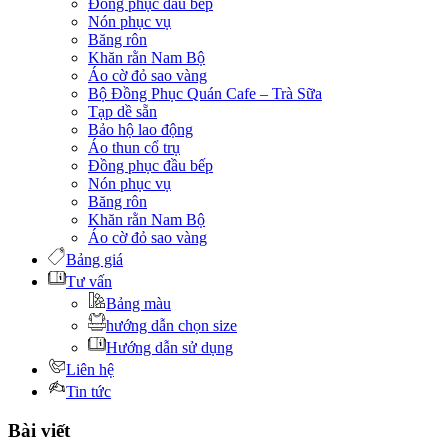
Đồng phục đầu bếp
Nón phục vụ
Băng rôn
Khăn rằn Nam Bộ
Áo cờ đỏ sao vàng
Bộ Đồng Phục Quán Cafe – Trà Sữa
Tạp dề sẵn
Bảo hộ lao động
Áo thun cổ trụ
Đồng phục đầu bếp
Nón phục vụ
Băng rôn
Khăn rằn Nam Bộ
Áo cờ đỏ sao vàng
Bảng giá
Tư vấn
Bảng màu
hướng dẫn chọn size
Hướng dẫn sử dụng
Liên hệ
Tin tức
Bài viết