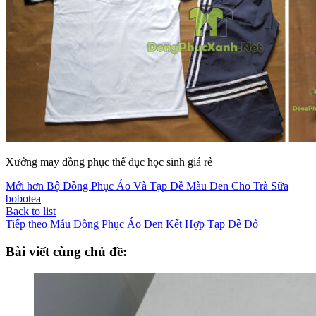
Xưởng may đồng phục thể dục học sinh giá rẻ
Mới hơn
Bộ Đồng Phục Áo Và Tạp Dề Màu Đen Cho Trà Sữa
bobotea
Back to list
Tiếp theo
Mẫu Đồng Phục Áo Đen Kết Hợp Tạp Dề Đỏ
Bài viết cùng chủ đề: