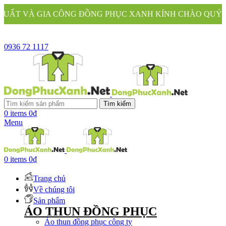
ĐỒNG PHỤC XANH KÍNH CHÀO QUÝ KHÁCH
0936 72 1117
Tìm kiếm
0
items
0
₫
Menu
0
items
0
₫
Trang chủ
Về chúng tôi
Sản phẩm
ÁO THUN ĐỒNG PHỤC
Áo thun đồng phục công ty