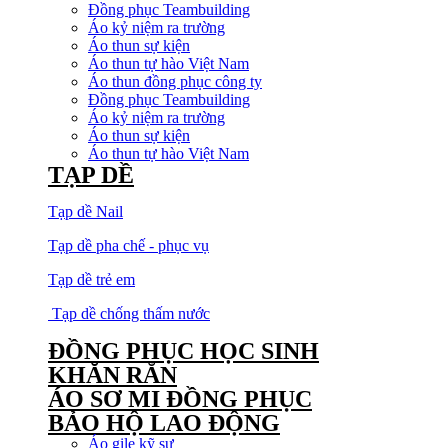
Đồng phục Teambuilding
Áo kỷ niệm ra trường
Áo thun sự kiện
Áo thun tự hào Việt Nam
Áo thun đồng phục công ty
Đồng phục Teambuilding
Áo kỷ niệm ra trường
Áo thun sự kiện
Áo thun tự hào Việt Nam
TẠP DỀ
Tạp dề Nail
Tạp dề pha chế - phục vụ
Tạp dề trẻ em
Tạp dề chống thấm nước
ĐỒNG PHỤC HỌC SINH
KHĂN RẰN
ÁO SƠ MI ĐỒNG PHỤC
BẢO HỘ LAO ĐỘNG
Áo gile kỹ sư