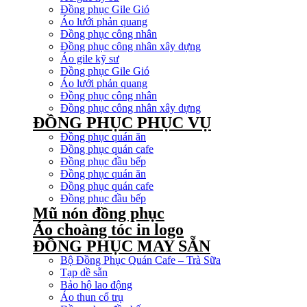
Đồng phục Gile Gió
Áo lưới phản quang
Đồng phục công nhân
Đồng phục công nhân xây dựng
Áo gile kỹ sư
Đồng phục Gile Gió
Áo lưới phản quang
Đồng phục công nhân
Đồng phục công nhân xây dựng
ĐỒNG PHỤC PHỤC VỤ
Đồng phục quán ăn
Đồng phục quán cafe
Đồng phục đầu bếp
Đồng phục quán ăn
Đồng phục quán cafe
Đồng phục đầu bếp
Mũ nón đồng phục
Áo choàng tóc in logo
ĐỒNG PHỤC MAY SẴN
Bộ Đồng Phục Quán Cafe – Trà Sữa
Tạp dề sẵn
Bảo hộ lao động
Áo thun cổ trụ