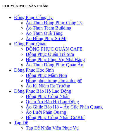
CHUYÊN MỤC SẢN PHẨM
Đồng Phục Công Ty
Áo Thun Đồng Phục Công Ty
Áo Thun Team Building
Áo Thun Quà Tặng
Áo Đồng Phục Sơ Mi
Đồng Phục Quán
ĐỒNG PHỤC QUÁN CAFE
Đồng Phục Quán Trà Sữa
Đồng Phục Phục Vụ Nhà Hàng
Áo Thun Đồng Phục Quán Ăn
Đồng Phục Học Sinh
Đồng Phục Mầm Non
Đồng phục trung tâm anh ngữ
Áo Kỉ Niệm Ra Trường
Đồng Phục Bảo Hộ Lao Động
Đồng Phục Công Nhân
Quần Áo Bảo Hộ Lao Động
Áo Ghile Bảo Hộ – Áo Gile Phản Quang
Áo Lưới Phản Quang
Đồng Phục Công Nhân Cơ Khí
Tạp Dề
Tạp Dề Nhân Viên Phục Vụ