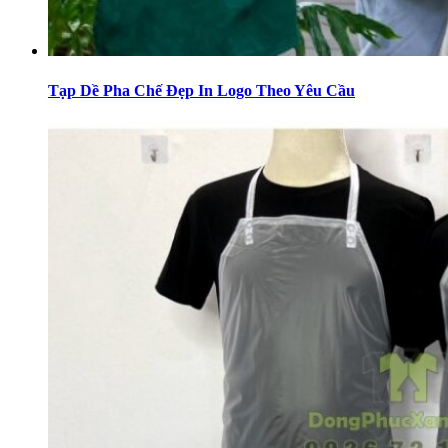
Tạp Dề Pha Chế Đẹp In Logo Theo Yêu Cầu