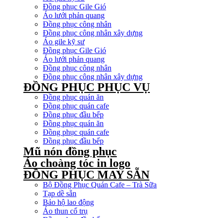
Đồng phục Gile Gió
Áo lưới phản quang
Đồng phục công nhân
Đồng phục công nhân xây dựng
Áo gile kỹ sư
Đồng phục Gile Gió
Áo lưới phản quang
Đồng phục công nhân
Đồng phục công nhân xây dựng
ĐỒNG PHỤC PHỤC VỤ
Đồng phục quán ăn
Đồng phục quán cafe
Đồng phục đầu bếp
Đồng phục quán ăn
Đồng phục quán cafe
Đồng phục đầu bếp
Mũ nón đồng phục
Áo choàng tóc in logo
ĐỒNG PHỤC MAY SẴN
Bộ Đồng Phục Quán Cafe – Trà Sữa
Tạp dề sẵn
Bảo hộ lao động
Áo thun cổ trụ