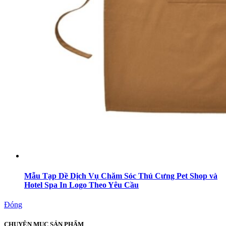
Mẫu Tạp Dề Dịch Vụ Chăm Sóc Thú Cưng Pet Shop và
Hotel Spa In Logo Theo Yêu Cầu
Đóng
CHUYÊN MỤC SẢN PHẨM