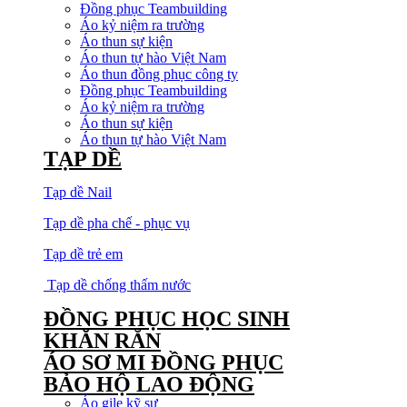
Đồng phục Teambuilding
Áo kỷ niệm ra trường
Áo thun sự kiện
Áo thun tự hào Việt Nam
Áo thun đồng phục công ty
Đồng phục Teambuilding
Áo kỷ niệm ra trường
Áo thun sự kiện
Áo thun tự hào Việt Nam
TẠP DỀ
Tạp dề Nail
Tạp dề pha chế - phục vụ
Tạp dề trẻ em
Tạp dề chống thấm nước
ĐỒNG PHỤC HỌC SINH
KHĂN RẰN
ÁO SƠ MI ĐỒNG PHỤC
BẢO HỘ LAO ĐỘNG
Áo gile kỹ sư