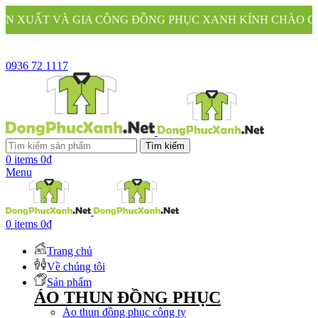
G ĐỒNG PHỤC XANH KÍNH CHÀO QUÝ KHÁCH
0936 72 1117
Tìm kiếm
0
items
0
₫
Menu
0
items
0
₫
Trang chủ
Về chúng tôi
Sản phẩm
ÁO THUN ĐỒNG PHỤC
Áo thun đồng phục công ty