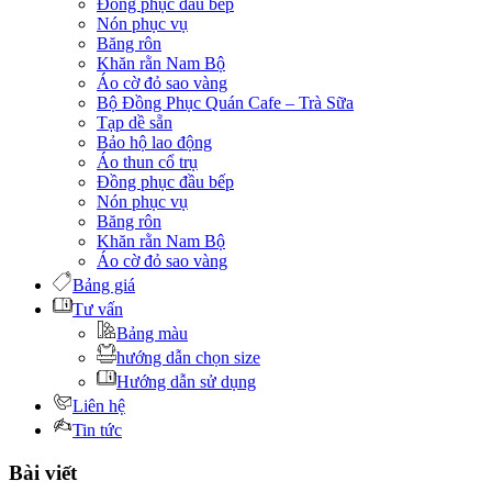
Đồng phục đầu bếp
Nón phục vụ
Băng rôn
Khăn rằn Nam Bộ
Áo cờ đỏ sao vàng
Bộ Đồng Phục Quán Cafe – Trà Sữa
Tạp dề sẵn
Bảo hộ lao động
Áo thun cổ trụ
Đồng phục đầu bếp
Nón phục vụ
Băng rôn
Khăn rằn Nam Bộ
Áo cờ đỏ sao vàng
Bảng giá
Tư vấn
Bảng màu
hướng dẫn chọn size
Hướng dẫn sử dụng
Liên hệ
Tin tức
Bài viết