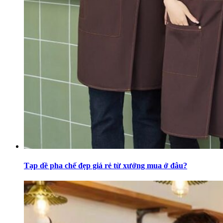
Tạp dề pha chế đẹp giá rẻ từ xưởng mua ở đâu?