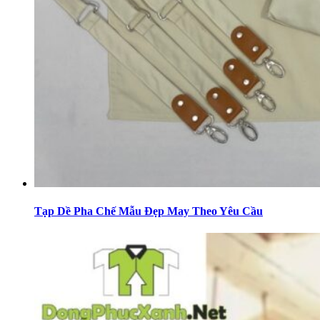
Tạp Dề Pha Chế Mẫu Đẹp May Theo Yêu Cầu