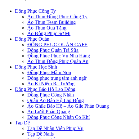
Đồng Phục Công Ty
Áo Thun Đồng Phục Công Ty
Áo Thun Team Building
Áo Thun Quà Tặng
Áo Đồng Phục Sơ Mi
Đồng Phục Quán
ĐỒNG PHỤC QUÁN CAFE
Đồng Phục Quán Trà Sữa
Đồng Phục Phục Vụ Nhà Hàng
Áo Thun Đồng Phục Quán Ăn
Đồng Phục Học Sinh
Đồng Phục Mầm Non
Đồng phục trung tâm anh ngữ
Áo Kỉ Niệm Ra Trường
Đồng Phục Bảo Hộ Lao Động
Đồng Phục Công Nhân
Quần Áo Bảo Hộ Lao Động
Áo Ghile Bảo Hộ – Áo Gile Phản Quang
Áo Lưới Phản Quang
Đồng Phục Công Nhân Cơ Khí
Tạp Dề
Tạp Dề Nhân Viên Phục Vụ
Tạp Dề Nails