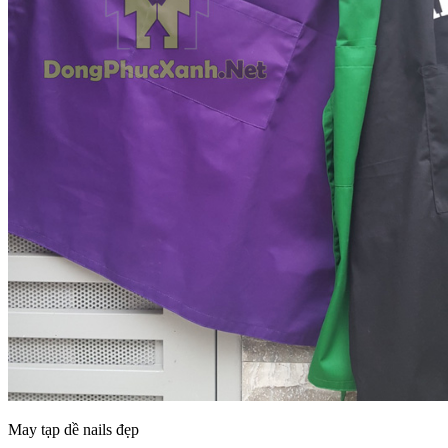
May tạp dề nails đẹp