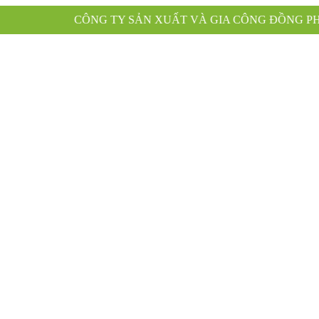
TY SẢN XUẤT VÀ GIA CÔNG ĐỒNG PHỤC XANH KÍNH CH