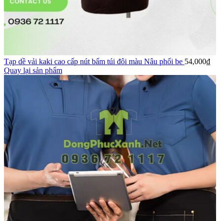
Tạp dề vải kaki cao cấp nút bấm túi đôi màu Nâu phối be
54,000
₫
Quay lại sản phẩm