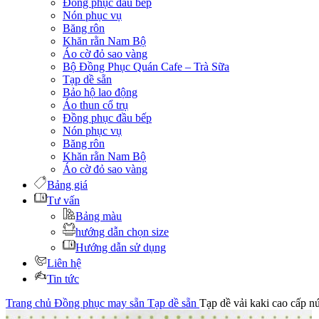
Đồng phục đầu bếp
Nón phục vụ
Băng rôn
Khăn rằn Nam Bộ
Áo cờ đỏ sao vàng
Bộ Đồng Phục Quán Cafe – Trà Sữa
Tạp dề sẵn
Bảo hộ lao động
Áo thun cổ trụ
Đồng phục đầu bếp
Nón phục vụ
Băng rôn
Khăn rằn Nam Bộ
Áo cờ đỏ sao vàng
Bảng giá
Tư vấn
Bảng màu
hướng dẫn chọn size
Hướng dẫn sử dụng
Liên hệ
Tin tức
Trang chủ
Đồng phục may sẵn
Tạp dề sẵn
Tạp dề vải kaki cao cấp n