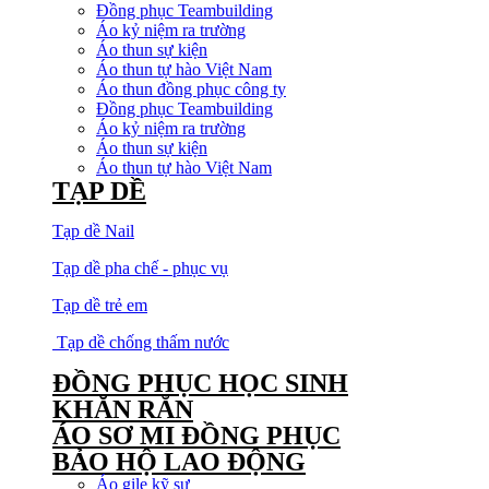
Đồng phục Teambuilding
Áo kỷ niệm ra trường
Áo thun sự kiện
Áo thun tự hào Việt Nam
Áo thun đồng phục công ty
Đồng phục Teambuilding
Áo kỷ niệm ra trường
Áo thun sự kiện
Áo thun tự hào Việt Nam
TẠP DỀ
Tạp dề Nail
Tạp dề pha chế - phục vụ
Tạp dề trẻ em
Tạp dề chống thấm nước
ĐỒNG PHỤC HỌC SINH
KHĂN RẰN
ÁO SƠ MI ĐỒNG PHỤC
BẢO HỘ LAO ĐỘNG
Áo gile kỹ sư