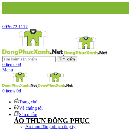
CÔNG 
0936 72 1117
Tìm kiếm
0
items
0
₫
Menu
0
items
0
₫
Trang chủ
Về chúng tôi
Sản phẩm
ÁO THUN ĐỒNG PHỤC
Áo thun đồng phục công ty