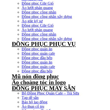
Đồng phục Gile Gió
Áo lưới phản quang
Đồng phục công nhân
Đồng phục công nhân xây dựng
Áo gile kỹ sư
Đồng phục Gile Gió
Áo lưới phản quang
Đồng phục công nhân
Đồng phục công nhân xây dựng
ĐỒNG PHỤC PHỤC VỤ
Đồng phục quán ăn
Đồng phục quán cafe
Đồng phục đầu bếp
Đồng phục quán ăn
Đồng phục quán cafe
Đồng phục đầu bếp
Mũ nón đồng phục
Áo choàng tóc in logo
ĐỒNG PHỤC MAY SẴN
Bộ Đồng Phục Quán Cafe – Trà Sữa
Tạp dề sẵn
Bảo hộ lao động
Áo thun cổ trụ