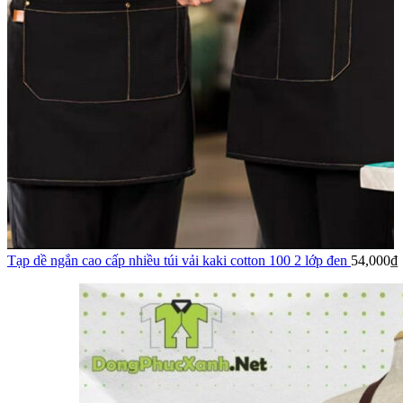
Tạp dề ngắn cao cấp nhiều túi vải kaki cotton 100 2 lớp đen
54,000
₫