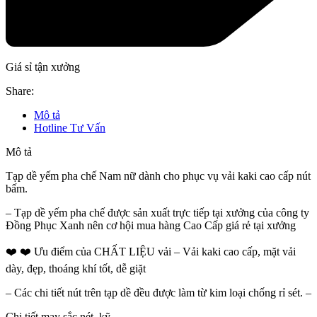
Giá sỉ tận xưởng
Share:
Mô tả
Hotline Tư Vấn
Mô tả
Tạp dề yếm pha chế Nam nữ dành cho phục vụ vải kaki cao cấp nút
bấm.
– Tạp dề yếm pha chế được sản xuất trực tiếp tại xưởng của công ty
Đồng Phục Xanh nên cơ hội mua hàng Cao Cấp giá rẻ tại xưởng
❤️ ❤️ Ưu điểm của CHẤT LIỆU vải – Vải kaki cao cấp, mặt vải
dày, đẹp, thoáng khí tốt, dễ giặt
– Các chi tiết nút trên tạp dề đều được làm từ kim loại chống rỉ sét. –
Chi tiết may sắc nét, kỹ