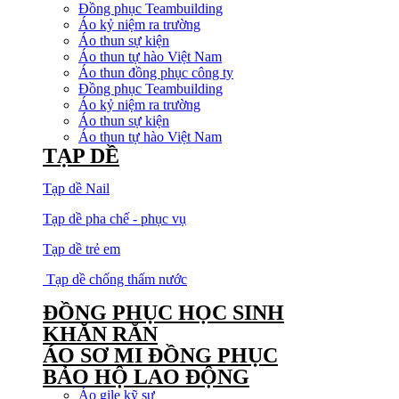
Đồng phục Teambuilding
Áo kỷ niệm ra trường
Áo thun sự kiện
Áo thun tự hào Việt Nam
Áo thun đồng phục công ty
Đồng phục Teambuilding
Áo kỷ niệm ra trường
Áo thun sự kiện
Áo thun tự hào Việt Nam
TẠP DỀ
Tạp dề Nail
Tạp dề pha chế - phục vụ
Tạp dề trẻ em
Tạp dề chống thấm nước
ĐỒNG PHỤC HỌC SINH
KHĂN RẰN
ÁO SƠ MI ĐỒNG PHỤC
BẢO HỘ LAO ĐỘNG
Áo gile kỹ sư