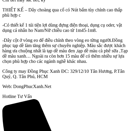
THIẾT KẾ – Dây choàng qua cổ có Nút bấm tùy chỉnh cao thấp
phù hợp c
-Có thiết kế 1 túi tiện lợi dùng đựng điện thoại, dụng cụ oder, vật
dụng cá nhân ho Nam/Nữ chiều cao từ 1m45-1m8.
-Dây cột ở vòng eo để điều chỉnh theo vòng eo từng người.Đồng
phục tạp dề làm tăng thêm sự chuyên nghiệp. Màu sắc được khách
hàng ưa chuộng nhất là tạp dề màu đen ,tạp dề màu cà phê sữa ,Tạp
dề màu xanh… Ngoài ra còn hơn 15 màu để có thêm nhiều sự lựa
chọn phù hợp cho các ngành nghề khác nhau.
Công ty may Đồng Phục Xanh ĐC: 329/12/10 Tân Hương, P.Tân
Quý, Q. Tân Phú, HCM
Web: DongPhucXanh.Net
Hotline Tư Vấn