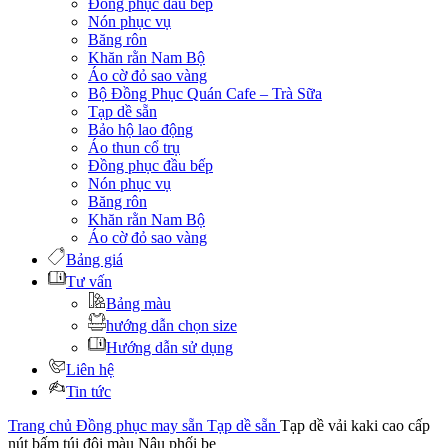
Đồng phục đầu bếp
Nón phục vụ
Băng rôn
Khăn rằn Nam Bộ
Áo cờ đỏ sao vàng
Bộ Đồng Phục Quán Cafe – Trà Sữa
Tạp dề sẵn
Bảo hộ lao động
Áo thun cổ trụ
Đồng phục đầu bếp
Nón phục vụ
Băng rôn
Khăn rằn Nam Bộ
Áo cờ đỏ sao vàng
Bảng giá
Tư vấn
Bảng màu
hướng dẫn chọn size
Hướng dẫn sử dụng
Liên hệ
Tin tức
Trang chủ
Đồng phục may sẵn
Tạp dề sẵn
Tạp dề vải kaki cao cấp
nút bấm túi đôi màu Nâu phối be