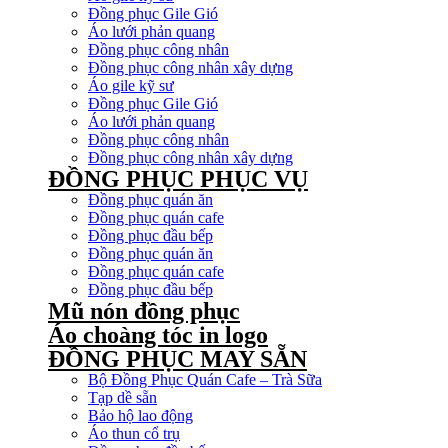
Đồng phục Gile Gió
Áo lưới phản quang
Đồng phục công nhân
Đồng phục công nhân xây dựng
Áo gile kỹ sư
Đồng phục Gile Gió
Áo lưới phản quang
Đồng phục công nhân
Đồng phục công nhân xây dựng
ĐỒNG PHỤC PHỤC VỤ
Đồng phục quán ăn
Đồng phục quán cafe
Đồng phục đầu bếp
Đồng phục quán ăn
Đồng phục quán cafe
Đồng phục đầu bếp
Mũ nón đồng phục
Áo choàng tóc in logo
ĐỒNG PHỤC MAY SẴN
Bộ Đồng Phục Quán Cafe – Trà Sữa
Tạp dề sẵn
Bảo hộ lao động
Áo thun cổ trụ