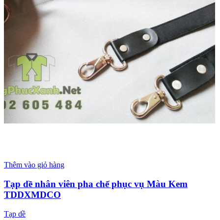
Thêm vào giỏ hàng
Tạp dề nhân viên pha chế phục vụ Màu Kem
TDDXMDCO
Tạp dề