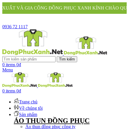
 CÔNG ĐỒNG PHỤC XANH KÍNH CHÀO QUÝ KHÁCH
0936 72 1117
Tìm kiếm
0
items
0
₫
Menu
0
items
0
₫
Trang chủ
Về chúng tôi
Sản phẩm
ÁO THUN ĐỒNG PHỤC
Áo thun đồng phục công ty