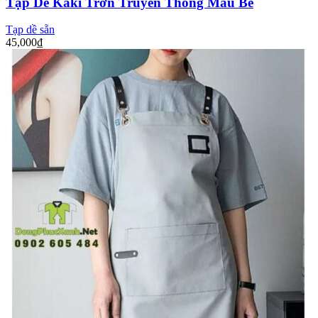
Tạp Dề Kaki Trơn Truyền Thống Màu Be
Tạp dề sẵn
45,000
₫