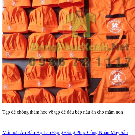
Tạp dề chống thấm học vẽ tạp dề đầu bếp nấu ăn cho mầm non
Mới hơn
Áo Bảo Hộ Lao Động Đồng Phục Công Nhân May Sẵn