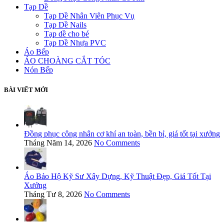
Tạp Dề
Tạp Dề Nhân Viên Phục Vụ
Tạp Dề Nails
Tạp dề cho bé
Tạp Dề Nhựa PVC
Áo Bếp
ÁO CHOÀNG CẮT TÓC
Nón Bếp
BÀI VIẾT MỚI
Đồng phục công nhân cơ khí an toàn, bền bỉ, giá tốt tại xưởng
Tháng Năm 14, 2026
No Comments
Áo Bảo Hộ Kỹ Sư Xây Dựng, Kỹ Thuật Đẹp, Giá Tốt Tại
Xưởng
Tháng Tư 8, 2026
No Comments