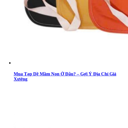
Mua Tạp Dề Mầm Non Ở Đâu? – Gợi Ý Địa Chỉ Giá
Xưởng