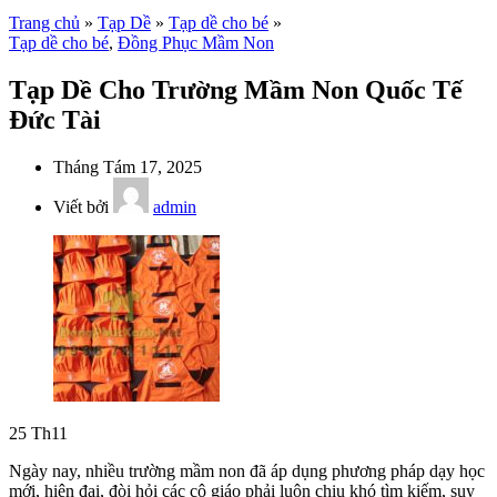
Trang chủ
»
Tạp Dề
»
Tạp dề cho bé
»
Tạp dề cho bé
,
Đồng Phục Mầm Non
Tạp Dề Cho Trường Mầm Non Quốc Tế
Đức Tài
Tháng Tám 17, 2025
Viết bởi
admin
25
Th11
Ngày nay, nhiều trường mầm non đã áp dụng phương pháp dạy học
mới, hiện đại, đòi hỏi các cô giáo phải luôn chịu khó tìm kiếm, suy