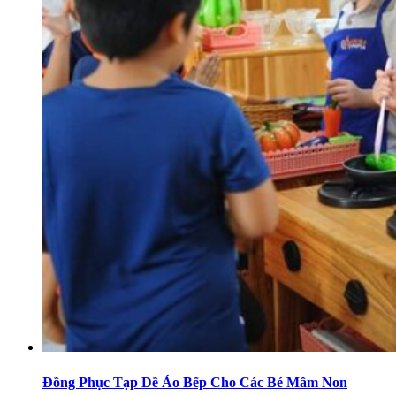
Đồng Phục Tạp Dề Áo Bếp Cho Các Bé Mầm Non