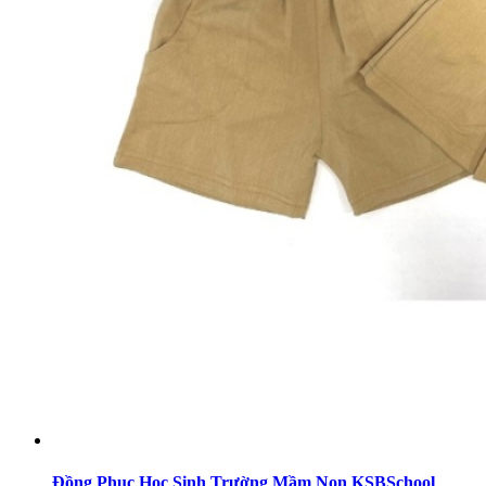
Đồng Phục Học Sinh Trường Mầm Non KSBSchool