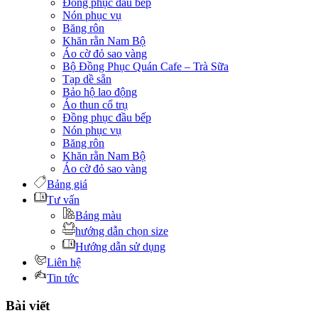
Đồng phục đầu bếp
Nón phục vụ
Băng rôn
Khăn rằn Nam Bộ
Áo cờ đỏ sao vàng
Bộ Đồng Phục Quán Cafe – Trà Sữa
Tạp dề sẵn
Bảo hộ lao động
Áo thun cổ trụ
Đồng phục đầu bếp
Nón phục vụ
Băng rôn
Khăn rằn Nam Bộ
Áo cờ đỏ sao vàng
Bảng giá
Tư vấn
Bảng màu
hướng dẫn chọn size
Hướng dẫn sử dụng
Liên hệ
Tin tức
Bài viết