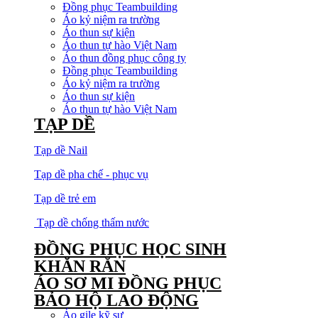
Đồng phục Teambuilding
Áo kỷ niệm ra trường
Áo thun sự kiện
Áo thun tự hào Việt Nam
Áo thun đồng phục công ty
Đồng phục Teambuilding
Áo kỷ niệm ra trường
Áo thun sự kiện
Áo thun tự hào Việt Nam
TẠP DỀ
Tạp dề Nail
Tạp dề pha chế - phục vụ
Tạp dề trẻ em
Tạp dề chống thấm nước
ĐỒNG PHỤC HỌC SINH
KHĂN RẰN
ÁO SƠ MI ĐỒNG PHỤC
BẢO HỘ LAO ĐỘNG
Áo gile kỹ sư