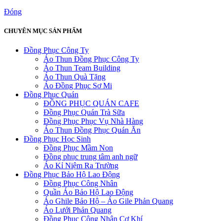
Đóng
CHUYÊN MỤC SẢN PHẨM
Đồng Phục Công Ty
Áo Thun Đồng Phục Công Ty
Áo Thun Team Building
Áo Thun Quà Tặng
Áo Đồng Phục Sơ Mi
Đồng Phục Quán
ĐỒNG PHỤC QUÁN CAFE
Đồng Phục Quán Trà Sữa
Đồng Phục Phục Vụ Nhà Hàng
Áo Thun Đồng Phục Quán Ăn
Đồng Phục Học Sinh
Đồng Phục Mầm Non
Đồng phục trung tâm anh ngữ
Áo Kỉ Niệm Ra Trường
Đồng Phục Bảo Hộ Lao Động
Đồng Phục Công Nhân
Quần Áo Bảo Hộ Lao Động
Áo Ghile Bảo Hộ – Áo Gile Phản Quang
Áo Lưới Phản Quang
Đồng Phục Công Nhân Cơ Khí