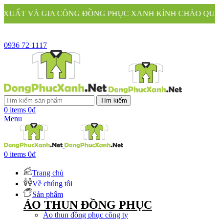
ĐỒNG PHỤC XANH KÍNH CHÀO QUÝ KHÁCH
0936 72 1117
Tìm kiếm
0
items
0
₫
Menu
0
items
0
₫
Trang chủ
Về chúng tôi
Sản phẩm
ÁO THUN ĐỒNG PHỤC
Áo thun đồng phục công ty