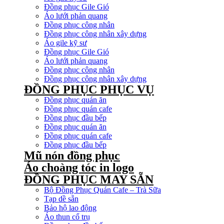
Đồng phục Gile Gió
Áo lưới phản quang
Đồng phục công nhân
Đồng phục công nhân xây dựng
Áo gile kỹ sư
Đồng phục Gile Gió
Áo lưới phản quang
Đồng phục công nhân
Đồng phục công nhân xây dựng
ĐỒNG PHỤC PHỤC VỤ
Đồng phục quán ăn
Đồng phục quán cafe
Đồng phục đầu bếp
Đồng phục quán ăn
Đồng phục quán cafe
Đồng phục đầu bếp
Mũ nón đồng phục
Áo choàng tóc in logo
ĐỒNG PHỤC MAY SẴN
Bộ Đồng Phục Quán Cafe – Trà Sữa
Tạp dề sẵn
Bảo hộ lao động
Áo thun cổ trụ