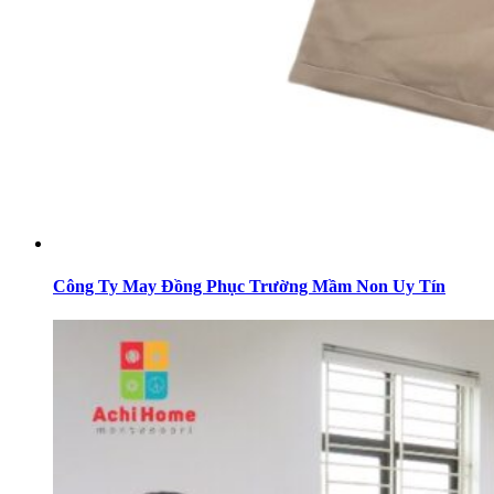
Công Ty May Đồng Phục Trường Mầm Non Uy Tín