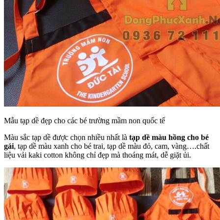
Mẫu tạp dề đẹp cho các bé trường mầm non quốc tế
Màu sắc tạp dề được chọn nhiều nhất là
tạp dề màu hồng cho bé
gái
, tạp dề màu xanh cho bé trai, tạp dề màu đỏ, cam, vàng….chất
liệu vải kaki cotton không chỉ đẹp mà thoáng mát, dễ giặt ủi.